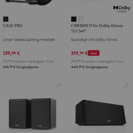
CAGE
CINEBAR
CINEBAR
CAGE PRO
CINEBAR 11 für Dolby Atmos
PRO
11
11
"2.1-Set"
Night
für
für
Unser bestes Gaming-Headset
Soundbar mit Dolby Atmos
Black
Dolby
Dolby
Atmos
Atmos
139,
€
319,
€
99
99
Deal
"2.1-
"2.1-
119,
99
€
Letzter niedrigster Preis
399,
99
€
Letzter niedrigster Preis
Set"
Set"
99
99
199,
€
Originalpreis
449,
€
Originalpreis
Schwarz
Weiß