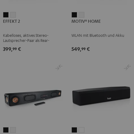
EFFEKT
EFFEKT
MOTIV®
MOTIV®
EFFEKT 2
MOTIV® HOME
2
2
HOME
HOME
Schwarz
Weiß
Schwarz
Weiß
Kabelloses, aktives Stereo-
WLAN mit Bluetooth und Akku
Lautsprecher-Paar als Rear-
Speaker-Erweiterungsset für
399,
€
549,
€
99
99
geeignete Teufel Systeme
CINEBAR
CINEBAR
CINEBAR
CINEBAR