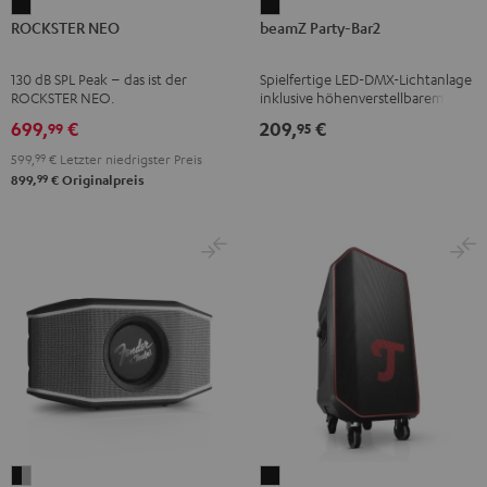
ROCKSTER
beamZ
ROCKSTER NEO
beamZ Party-Bar2
NEO
Party-
Schwarz
Bar2
130 dB SPL Peak – das ist der
Spielfertige LED-DMX-Lichtanlage
Schwarz
ROCKSTER NEO.
inklusive höhenverstellbarem
Stativ und IR-Fernbedienung
699,
€
209,
€
99
95
599,
99
€
Letzter niedrigster Preis
99
899,
€
Originalpreis
Fender
ROCKSTER