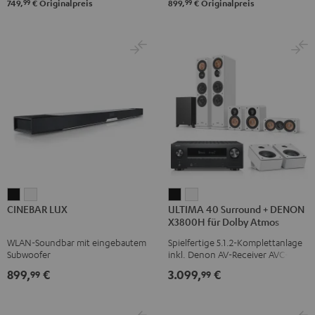
99
99
749,
€
Originalpreis
899,
€
Originalpreis
Set"
Set"
Schwarz
Weiß
CINEBAR
CINEBAR
ULTIMA
ULTIMA
CINEBAR LUX
ULTIMA 40 Surround + DENON
LUX
LUX
40
40
X3800H für Dolby Atmos
Schwarz
Weiß
Surround
Surround
WLAN-Soundbar mit eingebautem
Spielfertige 5.1.2-Komplettanlage
+
+
Subwoofer
inkl. Denon AV-Receiver AVC-
DENON
DENON
X3800H, neue Generation der
899,
€
3.099,
€
99
99
ULTIMA 40 Serie (Mk4) inkl.
X3800H
X3800H
Subwoofer, Center und Dolby
für
für
Atmos Höhenlautsprecher
Dolby
Dolby
REFLEKT für ein Heimkino-Erlebnis