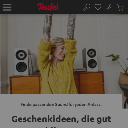
ZUM
NHALT
No
Abs
Startseite
Suche
RINGEN
Artike
im
Waren
Finde passenden Sound für jeden Anlass.
Geschenkideen,
die gut