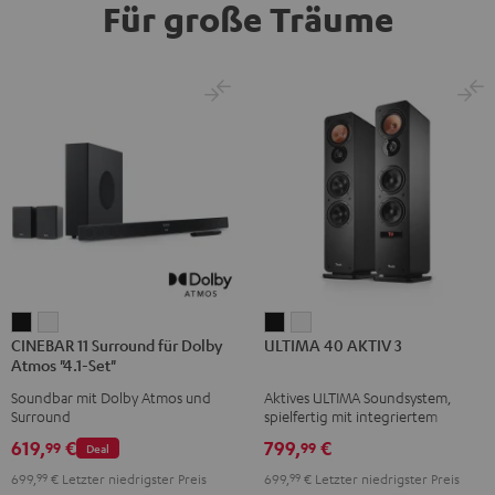
Für große Träume
CINEBAR
CINEBAR
ULTIMA
ULTIMA
CINEBAR 11 Surround für Dolby
ULTIMA 40 AKTIV 3
11
11
40
40
Atmos "4.1-Set"
Surround
Surround
AKTIV
AKTIV
Soundbar mit Dolby Atmos und
Aktives ULTIMA Soundsystem,
für
für
3
3
Surround
spielfertig mit integriertem
Dolby
Dolby
Schwarz
Weiß
Verstärker
619,
€
799,
€
99
99
Deal
Atmos
Atmos
699,
99
€
Letzter niedrigster Preis
699,
99
€
Letzter niedrigster Preis
"4.1-
"4.1-