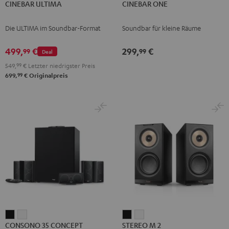
CINEBAR ULTIMA
CINEBAR ONE
ULTIMA
ULTIMA
ONE
ONE
Schwarz
Weiß
Black
White
Die ULTIMA im Soundbar-Format
Soundbar für kleine Räume
499,
€
299,
€
99
99
Deal
549,
99
€
Letzter niedrigster Preis
99
699,
€
Originalpreis
CONSONO
CONSONO
STEREO
STEREO
CONSONO 35 CONCEPT
STEREO M 2
35
35
M
M