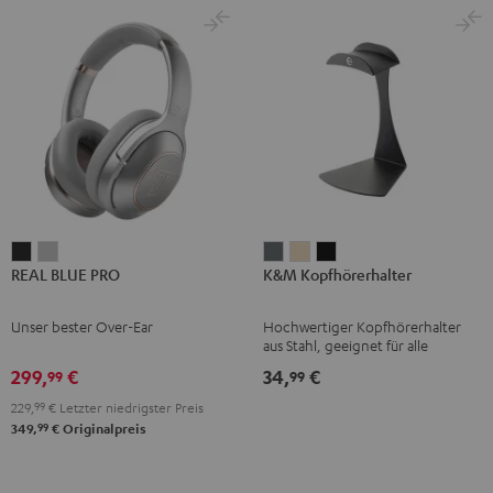
REAL
REAL
K&M
K&M
K&M
REAL BLUE PRO
K&M Kopfhörerhalter
BLUE
BLUE
Kopfhörerhalter
Kopfhörerhalter
Kopfhörerhalter
PRO
PRO
Basaltgrau
Sandbeige
Schwarz
Unser bester Over-Ear
Hochwertiger Kopfhörerhalter
Night
Titanium
aus Stahl, geeignet für alle
Black
Gray
Bügelkopfhörer
299,
€
34,
€
99
99
229,
99
€
Letzter niedrigster Preis
99
349,
€
Originalpreis