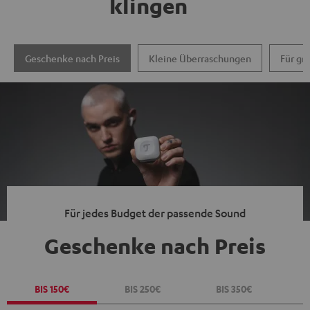
klingen
Geschenke nach Preis
Kleine Überraschungen
Für gr
Für jedes Budget der passende Sound
Geschenke nach Preis
BIS 150€
BIS 250€
BIS 350€