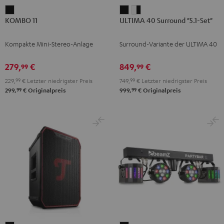
KOMBO
ULTIMA
ULTIMA
KOMBO 11
ULTIMA 40 Surround "5.1-Set"
11
40
40
Schwarz
Surround
Surround
Kompakte Mini-Stereo-Anlage
Surround-Variante der ULTIMA 40
"5.1-
"5.1-
Set"
Set"
279,
€
849,
€
99
99
Schwarz
Weiß
229,
99
€
Letzter niedrigster Preis
749,
99
€
Letzter niedrigster Preis
/
99
99
299,
€
Originalpreis
999,
€
Originalpreis
Schwarz