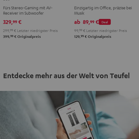
CONCEPT
Gray
Gray
Fürs Stereo-Gaming mit AV-
Einzigartig im Office, präzise bei
"2.1-
Receiver im Subwoofer
Musik
Set"
329,
€
ab
89,
€
99
99
Deal
Schwarz
299,
99
€
Letzter niedrigster Preis
99,
99
€
Letzter niedrigster Preis
99
99
399,
€
Originalpreis
129,
€
Originalpreis
Entdecke mehr aus der Welt von Teufel