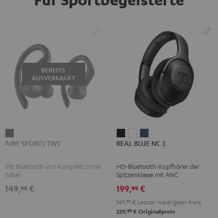
BEREITS
AUSVERKAUFT
AIRY
REAL
REAL
REAL
AIRY SPORTS TWS
REAL BLUE NC 3
SPORTS
BLUE
BLUE
BLUE
TWS
NC
NC
NC
Mit Bluetooth und komplett ohne
HD-Bluetooth-Kopfhörer der
Schwarz
3
3
3
Kabel
Spitzenklasse mit ANC
Night
Pearl
Steel
149,
€
199,
€
99
99
Black
White
Blue
149,
99
€
Letzter niedrigster Preis
99
229,
€
Originalpreis