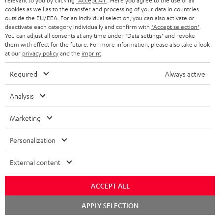
relevant to you by clicking
"Accept All"
. Here you agree to the use of all
JETZT
EMAIL
l
cookies as well as to the transfer and processing of your data in countries
ANME
WIDGET
outside the EU/EEA. For an individual selection, you can also activate or
e
deactivate each category individually and confirm with
"Accept selection"
.
You can adjust all consents at any time under "Data settings" and revoke
t
them with effect for the future. For more information, please also take a look
t
at our
privacy policy
and the
imprint
.
e
Required
Always active
r
a
Analysis
n
Kategorien
Marketing
m
HEIMKINO
e
Personalization
Unternehmen
l
HEIMKINO-KOMPLETTANLAGEN
External content
SUPPORT
d
Teufel Onlineshops
SOUNDBARS
u
ACCEPT ALL
KARRIERE
DEUTSCHLAND
n
Chat
STEREO
APPLY SELECTION
PRESSE & MARKETING
starten
g
ÖSTERREICH