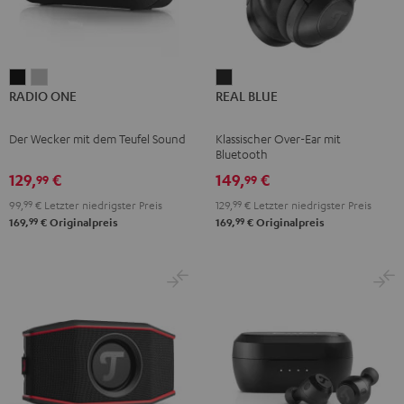
RADIO
RADIO
REAL
RADIO ONE
REAL BLUE
ONE
ONE
BLUE
Black
Light
Night
Der Wecker mit dem Teufel Sound
Klassischer Over-Ear mit
Gray
Black
Bluetooth
129,
€
149,
€
99
99
99,
99
€
Letzter niedrigster Preis
129,
99
€
Letzter niedrigster Preis
99
99
169,
€
Originalpreis
169,
€
Originalpreis