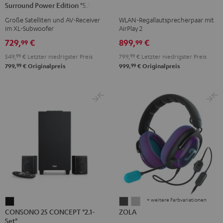
Surround Power Edition "5.1-
CONCEPT
CONCEPT
2
2
Set"
Große Satelliten und AV-Receiver
WLAN-Regallautsprecherpaar mit
Surround
Surround
Schwarz
Weiß
im XL-Subwoofer
AirPlay 2
Power
Power
729,
€
899,
€
99
99
Edition
Edition
549,
99
€
Letzter niedrigster Preis
799,
99
€
Letzter niedrigster Preis
"5.1-
"5.1-
99
99
799,
€
Originalpreis
999,
€
Originalpreis
Set"
Set"
Schwarz
Weiß
+ weitere Farbvariationen
CONSONO
ZOLA
ZOLA
CONSONO 25 CONCEPT "2.1-
ZOLA
25
Dark
Light
Set"