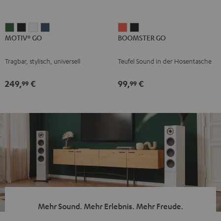
MOTIV®
MOTIV®
MOTIV®
MOTIV®
BOOMSTER
BOOMSTER
MOTIV® GO
BOOMSTER GO
GO
GO
GO
GO
GO
GO
Ivy
Night
Silver
Steel
Coral
Night
Tragbar, stylisch, universell
Teufel Sound in der Hosentasche
Green
Black
White
Blue
Red
Black
249,
€
99,
€
99
99
Mehr Sound. Mehr Erlebnis. Mehr Freude.