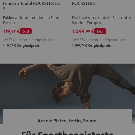
Fender x Teufel ROCKSTER GO
ROCKSTER 2
x
2
2
Teufel
Schwarz
Exklusive Sonderedition im Fender
Der beeindruckendste Bluetooth-
ROCKSTER
Design
Speaker Europas
GO
119,
€
1.099,
€
99
99
Deal
Deal
2
129,
99
€
Letzter niedrigster Preis
1.199,
99
€
Letzter niedrigster Preis
Black
99
99
149,
€
Originalpreis
1.199,
€
Originalpreis
&
Steel
Auf die Plätze, fertig, Sound!
Für Sportbegeisterte