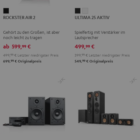
ROCKSTER
ULTIMA
ULTIMA
ROCKSTER AIR 2
ULTIMA 25 AKTIV
AIR
25
25
2
AKTIV
AKTIV
Gehört zu den Großen, ist aber
Spielfertig mit Verstärker im
Schwarz
Night
Pure
noch leicht zu tragen
Lautsprecher
Black
White
ab
599,
€
499,
€
99
99
499,
99
€
Letzter niedrigster Preis
399,
99
€
Letzter niedrigster Preis
99
99
699,
€
Originalpreis
549,
€
Originalpreis