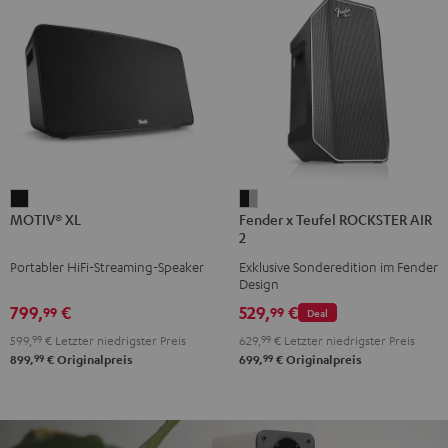
MOTIV®
Fender
MOTIV® XL
Fender x Teufel ROCKSTER AIR
XL
x
2
Schwarz
Teufel
Portabler HiFi-Streaming-Speaker
Exklusive Sonderedition im Fender
ROCKSTER
Design
AIR
799,
€
529,
€
99
99
Deal
2
599,
99
€
Letzter niedrigster Preis
629,
99
€
Letzter niedrigster Preis
Black
99
99
899,
€
Originalpreis
699,
€
Originalpreis
&
Steel