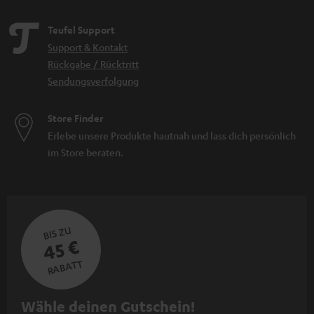
Teufel Support
Support & Kontakt
Rückgabe / Rücktritt
Sendungsverfolgung
Store Finder
Erlebe unsere Produkte hautnah und lass dich persönlich
im Store beraten.
BIS ZU
45 €
RABATT
N
Wähle deinen Gutschein!