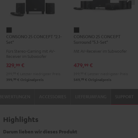
CONSONO
CONSONO
CONSONO 25 CONCEPT "2.1-
CONSONO 25 CONCEPT
25
25
Set"
Surround "5.1-Set"
CONCEPT
CONCEPT
Fürs Stereo-Gaming mit AV-
Mit AV-Receiver im Subwoofer
"2.1-
Surround
Receiver im Subwoofer
Set"
"5.1-
329,
€
479,
€
99
99
Schwarz
Set"
299,
99
€
Letzter niedrigster Preis
399,
99
€
Letzter niedrigster Preis
Schwarz
99
99
399,
€
Originalpreis
549,
€
Originalpreis
BEWERTUNGEN
ACCESSORIES
LIEFERUMFANG
SUPPORT
Highlights
Darum lieben wir dieses Produkt