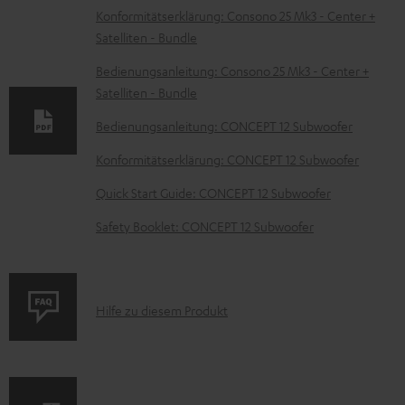
D
Konformitätserklärung: Consono 25 Mk3 - Center +
Satelliten - Bundle
o
k
Bedienungsanleitung: Consono 25 Mk3 - Center +
Satelliten - Bundle
u
m
Bedienungsanleitung: CONCEPT 12 Subwoofer
e
Konformitätserklärung: CONCEPT 12 Subwoofer
n
Quick Start Guide: CONCEPT 12 Subwoofer
t
Safety Booklet: CONCEPT 12 Subwoofer
e
z
u
P
Hilfe zu diesem Produkt
m
r
H
o
e
d
r