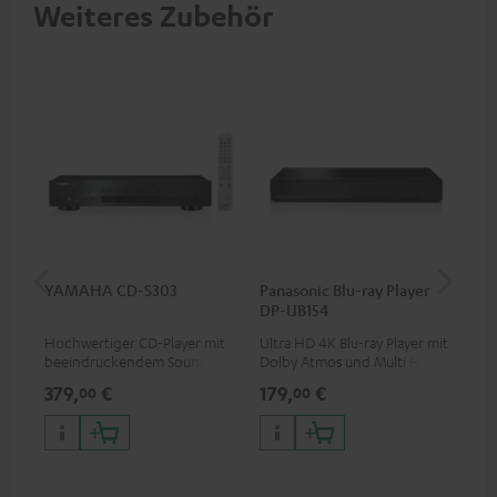
Weiteres Zubehör
YAMAHA CD-S303
Panasonic Blu-ray Player
1,5
DP-UB154
C7
Hochwertiger CD-Player mit
Ultra HD 4K Blu-ray Player mit
Ver
beeindruckendem Sound und
Dolby Atmos und Multi HDR-
Kab
wertiger Verarbeitung
Unterstützung inklusive
mm
379,
€
179,
€
19
00
00
HDR10+ für eine überragende
Bildqualität mit lebensechten
Kontrasten und Farben