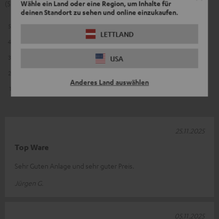
Wähle ein Land oder eine Region, um Inhalte für
(5 von 5 bei 13 Bewertungen)
deinen Standort zu sehen und online einzukaufen.
5
13
LETTLAND
4
0
3
0
USA
2
0
Anderes Land auswählen
1
0
25.11.2025
Top Ware
Sehr Guten Anlage und sehr guter Preis.
Jürgen G.
05.11.2025