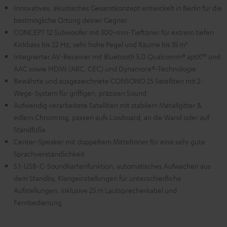
Innovatives, akustisches Gesamtkonzept entwickelt in Berlin für die
bestmögliche Ortung deiner Gegner
CONCEPT 12 Subwoofer mit 300-mm-Tieftöner für extrem tiefen
Kickbass bis 22 Hz, sehr hohe Pegel und Räume bis 35 m²
Integrierter AV-Receiver mit Bluetooth 5.0 Qualcomm® aptX™ und
AAC sowie HDMI (ARC, CEC) und Dynamore®-Technologie
Bewährte und ausgezeichnete CONSONO 25 Satelliten mit 2-
Wege-System für griffigen, präzisen Sound
Aufwendig verarbeitete Satelliten mit stabilem Metallgitter &
edlem Chromring, passen aufs Lowboard, an die Wand oder auf
Standfüße
Center-Speaker mit doppeltem Mitteltöner für eine sehr gute
Sprachverständlichkeit
5.1-USB-C-Soundkartenfunktion, automatisches Aufwachen aus
dem Standby, Klangeinstellungen für unterschiedliche
Aufstellungen, inklusive 25 m Lautsprecherkabel und
Fernbedienung