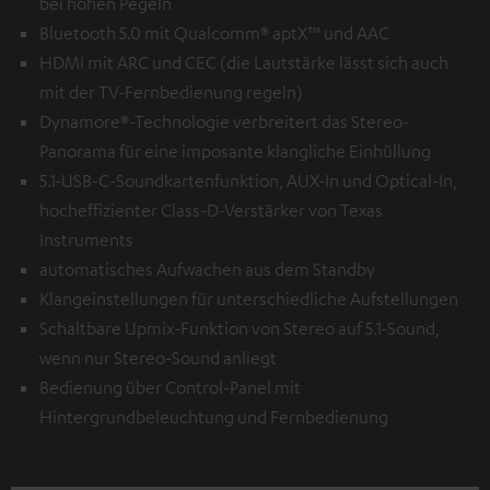
bei hohen Pegeln
Bluetooth 5.0 mit Qualcomm® aptX™ und AAC
HDMI mit ARC und CEC (die Lautstärke lässt sich auch
mit der TV-Fernbedienung regeln)
Dynamore®-Technologie verbreitert das Stereo-
Panorama für eine imposante klangliche Einhüllung
5.1-USB-C-Soundkartenfunktion, AUX-In und Optical-In,
hocheffizienter Class-D-Verstärker von Texas
Instruments
automatisches Aufwachen aus dem Standby
Klangeinstellungen für unterschiedliche Aufstellungen
Schaltbare Upmix-Funktion von Stereo auf 5.1-Sound,
wenn nur Stereo-Sound anliegt
Bedienung über Control-Panel mit
Hintergrundbeleuchtung und Fernbedienung