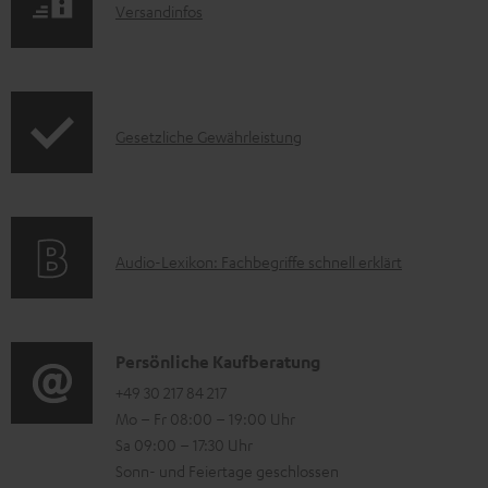
I
Versandinfos
u
u
n
k
n
f
t
t
o
F
e
I
Gesetzliche Gewährleistung
r
A
r
n
m
Q
l
f
a
s
a
o
t
d
A
Audio-Lexikon: Fachbegriffe schnell erklärt
r
i
e
u
m
o
n
d
a
n
i
K
Persönliche Kaufberatung
t
e
o
o
+49 30 217 84 217
i
n
Mo – Fr 08:00 – 19:00 Uhr
-
n
o
z
Sa 09:00 – 17:30 Uhr
L
t
n
u
Sonn- und Feiertage geschlossen