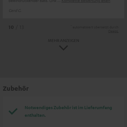
beeindruckender Bass. Unk
Komplette Bewertung lesen
Gerd G.
*
10
/ 13
automatisiert übersetzt durch
DeepL
MEHR ANZEIGEN
Zubehör
Notwendiges Zubehör ist im Lieferumfang
enthalten.