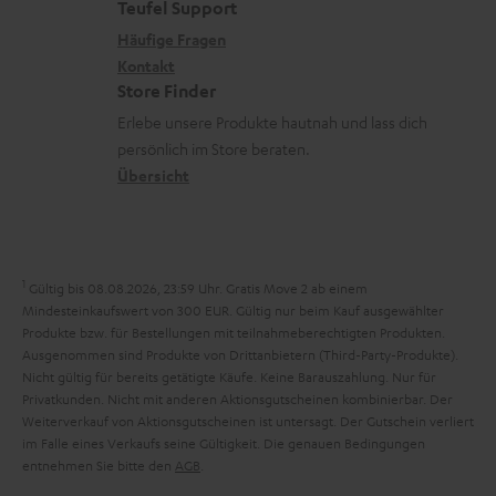
e
a
e
Teufel Support
m
x
k
n
Häufige Fragen
V
i
Kontakt
t
z
e
Store Finder
k
d
u
r
Erlebe unsere Produkte hautnah und lass dich
o
a
r
s
persönlich im Store beraten.
n
t
G
Übersicht
a
e
a
n
n
r
d
a
1
Gültig bis 08.08.2026, 23:59 Uhr. Gratis Move 2 ab einem
n
Mindesteinkaufswert von 300 EUR. Gültig nur beim Kauf ausgewählter
Produkte bzw. für Bestellungen mit teilnahmeberechtigten Produkten.
t
Ausgenommen sind Produkte von Drittanbietern (Third-Party-Produkte).
i
Nicht gültig für bereits getätigte Käufe. Keine Barauszahlung. Nur für
Privatkunden. Nicht mit anderen Aktionsgutscheinen kombinierbar. Der
e
Weiterverkauf von Aktionsgutscheinen ist untersagt. Der Gutschein verliert
im Falle eines Verkaufs seine Gültigkeit. Die genauen Bedingungen
entnehmen Sie bitte den
AGB
.