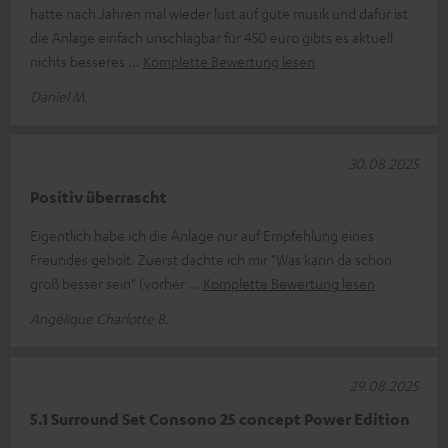
hatte nach Jahren mal wieder lust auf gute musik und dafür ist
die Anlage einfach unschlagbar für 450 euro gibts es aktuell
nichts besseres
Komplette Bewertung lesen
Daniel M.
30.08.2025
Positiv überrascht
Eigentlich habe ich die Anlage nur auf Empfehlung eines
Freundes geholt. Zuerst dachte ich mir "Was kann da schon
groß besser sein" (vorher
Komplette Bewertung lesen
Angélique Charlotte B.
29.08.2025
5.1 Surround Set Consono 25 concept Power Edition