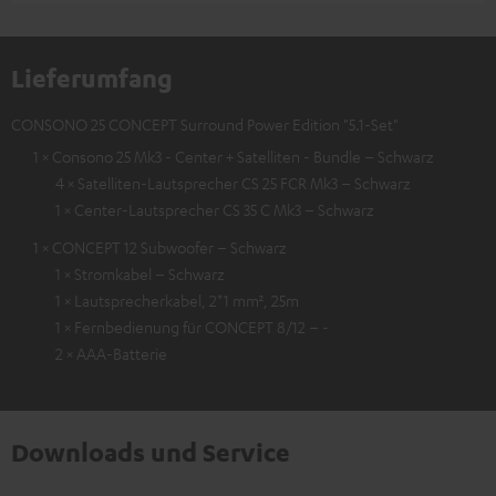
Lieferumfang
CONSONO 25 CONCEPT Surround Power Edition "5.1-Set"
1 × Consono 25 Mk3 - Center + Satelliten - Bundle – Schwarz
4 × Satelliten-Lautsprecher CS 25 FCR Mk3 – Schwarz
1 × Center-Lautsprecher CS 35 C Mk3 – Schwarz
1 × CONCEPT 12 Subwoofer – Schwarz
1 × Stromkabel – Schwarz
1 × Lautsprecherkabel, 2*1 mm², 25m
1 × Fernbedienung für CONCEPT 8/12 – -
2 × AAA-Batterie
Downloads und Service