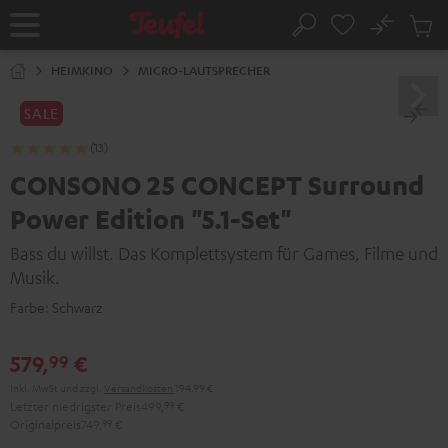
ZUM
NHALT
No
Abs
Startseite
Suche
RINGEN
Artike
im
HEIMKINO
MICRO-LAUTSPRECHER
Waren
SALE
(13)
CONSONO 25 CONCEPT Surround
Power Edition "5.1-Set"
Bass du willst. Das Komplettsystem für Games, Filme und
Musik.
Farbe:
Schwarz
579,
€
99
Inkl. MwSt
und zzgl.
Versandkosten
194,99 €
Letzter niedrigster Preis
499,
99
€
Originalpreis
749,
99
€