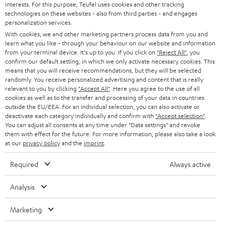
interests. For this purpose, Teufel uses cookies and other tracking
SOUNDBARS
u
KARRIERE
technologies on these websites - also from third parties - and engages
DEUTSCHLAND
personalization services.
n
STEREO
With cookies, we and other marketing partners process data from you and
PRESSE & MARKETING
g
learn what you like - through your behaviour on our website and information
ÖSTERREICH
SMART HOME
from your terminal device. It's up to you: If you click on
"Reject All"
, you
GESCHÄFTSKUNDEN
confirm our default setting, in which we only activate necessary cookies. This
means that you will receive recommendations, but they will be selected
SCHWEIZ
BLUETOOTH-LAUTSPRECHER
PARTNERPROGRAMM
randomly. You receive personalized advertising and content that is really
relevant to you by clicking
"Accept All"
. Here you agree to the use of all
KOPFHÖRER
cookies as well as to the transfer and processing of your data in countries
NIEDERLANDE
BLOG
outside the EU/EEA. For an individual selection, you can also activate or
deactivate each category individually and confirm with
"Accept selection"
.
BLUETOOTH-KOPFHÖRER
NEWSLETTER
You can adjust all consents at any time under "Data settings" and revoke
BELGIEN
them with effect for the future. For more information, please also take a look
STEREOANLAGEN
at our
privacy policy
and the
imprint
.
STORES
FRANKREICH
LAUTSPRECHER
Required
Always active
DEINE VORTEILE BEI TEUFEL
POLEN
ULTIMA-SERIE
Analysis
TEUFEL STORY
Technische Änderungen, Tippfehler und Irrtum vorbehalten. Das auf unseren
IN-EAR-KOPFHÖRER
Marketing
SPANIEN
UNSER MANAGEMENT
Fotos abgebildete Zubehör ist nicht im Lieferumfang enthalten. Etwaige
Entsorgungsgebühren für Batterien sind im Preis inbegriffen.