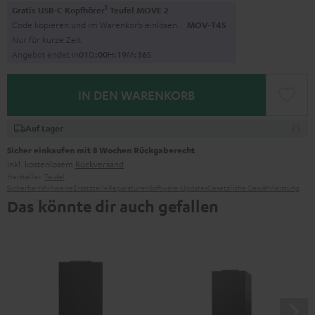
1
Gratis USB-C Kopfhörer
Teufel MOVE 2
Code kopieren und im Warenkorb einlösen.
MOV-T4S
Nur für kurze Zeit
Angebot endet in
0
1
D
:
0
0
H
:
1
9
M
:
3
5
S
IN DEN WARENKORB
Auf Lager
Sicher einkaufen mit 8 Wochen Rückgaberecht
inkl. kostenlosem
Rückversand
Hersteller:
Teufel
Sicherheitshinweise
Ersatzteile
Reparaturen
Software-Updates
Gesetzliche Gewährleistung
Das könnte dir auch gefallen