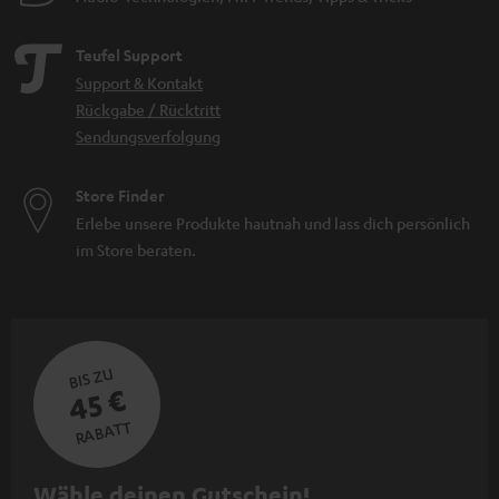
Teufel Support
Support & Kontakt
Rückgabe / Rücktritt
Sendungsverfolgung
Store Finder
Erlebe unsere Produkte hautnah und lass dich persönlich
im Store beraten.
BIS ZU
45 €
RABATT
N
Wähle deinen Gutschein!