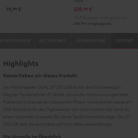
Regal
19,
€
229,
€
99
99
179,
99
€
Letzter niedrigster Preis
99
249,
€
Originalpreis
BEWERTUNGEN
ACCESSORIES
LIEFERUMFANG
SUPPORT
Highlights
Darum lieben wir dieses Produkt
Der Plattenspieler DUAL DT 250 USB ist mit dem hochwertigen
Magnet-Tonabnehmer AT 3600L von Audio-Technica ausgestattet.
Praktische Extras wie ein integrierter Phono-Vorverstärker sowie ein
USB-Anschluss für das Digitalisieren von Vinyl machen das Gerät zu
einem optimalen Zuspieler für deine Teufel Komplettanlage. Der DT
250 USB lässt deine Schätze auf Vinyl dabei ideal erklingen.
Die Vorteile im Überblick