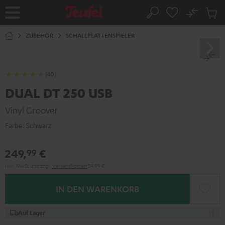
ZUM
NHALT
No
Abs
Startseite
Suche
RINGEN
Artike
im
ZUBEHÖR
SCHALLPLATTENSPIELER
Waren
(40)
DUAL DT 250 USB
Vinyl Groover
Farbe:
Schwarz
249,
€
99
Inkl. MwSt
und zzgl.
Versandkosten
24,99 €
IN DEN WARENKORB
Auf Lager