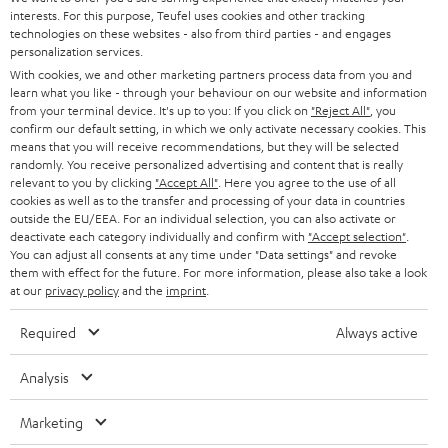
interests. For this purpose, Teufel uses cookies and other tracking
SOUNDBARS
u
KARRIERE
technologies on these websites - also from third parties - and engages
DEUTSCHLAND
personalization services.
n
STEREO
With cookies, we and other marketing partners process data from you and
PRESSE & MARKETING
g
learn what you like - through your behaviour on our website and information
ÖSTERREICH
SMART HOME
from your terminal device. It's up to you: If you click on
"Reject All"
, you
GESCHÄFTSKUNDEN
confirm our default setting, in which we only activate necessary cookies. This
means that you will receive recommendations, but they will be selected
SCHWEIZ
BLUETOOTH-LAUTSPRECHER
PARTNERPROGRAMM
randomly. You receive personalized advertising and content that is really
relevant to you by clicking
"Accept All"
. Here you agree to the use of all
KOPFHÖRER
cookies as well as to the transfer and processing of your data in countries
NIEDERLANDE
BLOG
outside the EU/EEA. For an individual selection, you can also activate or
deactivate each category individually and confirm with
"Accept selection"
.
BLUETOOTH-KOPFHÖRER
NEWSLETTER
You can adjust all consents at any time under "Data settings" and revoke
BELGIEN
them with effect for the future. For more information, please also take a look
STEREOANLAGEN
at our
privacy policy
and the
imprint
.
STORES
FRANKREICH
LAUTSPRECHER
Required
Always active
DEINE VORTEILE BEI TEUFEL
POLEN
ULTIMA-SERIE
Analysis
TEUFEL STORY
Technische Änderungen, Tippfehler und Irrtum vorbehalten. Das auf unseren
IN-EAR-KOPFHÖRER
Marketing
SPANIEN
UNSER MANAGEMENT
Fotos abgebildete Zubehör ist nicht im Lieferumfang enthalten. Etwaige