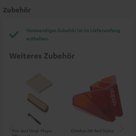
Zubehör
Notwendiges Zubehör ist im Lieferumfang
enthalten.
Weiteres Zubehör
Pro-Ject Vinyl-Player
Ortofon 2M Red Stylus
Or