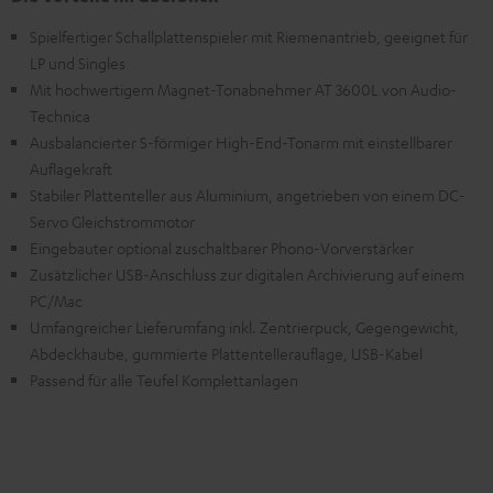
Spielfertiger Schallplattenspieler mit Riemenantrieb, geeignet für
LP und Singles
Mit hochwertigem Magnet-Tonabnehmer AT 3600L von Audio-
Technica
Ausbalancierter S-förmiger High-End-Tonarm mit einstellbarer
Auflagekraft
Stabiler Plattenteller aus Aluminium, angetrieben von einem DC-
Servo Gleichstrommotor
Eingebauter optional zuschaltbarer Phono-Vorverstärker
Zusätzlicher USB-Anschluss zur digitalen Archivierung auf einem
PC/Mac
Umfangreicher Lieferumfang inkl. Zentrierpuck, Gegengewicht,
Abdeckhaube, gummierte Plattentellerauflage, USB-Kabel
Passend für alle Teufel Komplettanlagen