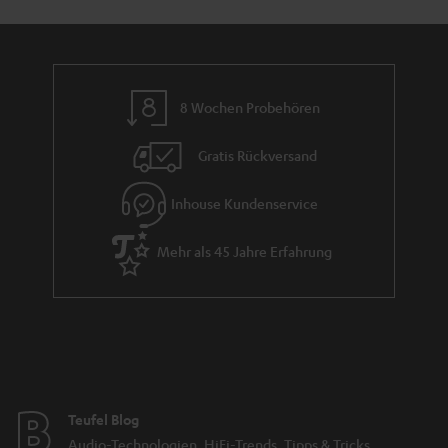
n
n
r
d
a
n
8 Wochen Probehören
t
i
Gratis Rückversand
e
Inhouse Kundenservice
Mehr als 45 Jahre Erfahrung
Teufel Blog
Audio-Technologien, HiFi-Trends, Tipps & Tricks