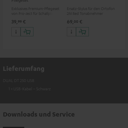
Pflegeset
To
Exklusives Premium-Pflegeset
Ersatz-Stylus für den Ortofon
Mo
von Pro-Ject für Schallplatten
2M Red Tonabnehmer
To
und - spieler, nur im Teufel
Ort
39,
€
69,
€
99
99
00
Webshop erhältlich
leb
wa
Lieferumfang
DUAL DT 250 USB
1 × USB-Kabel – Schwarz
Downloads und Service