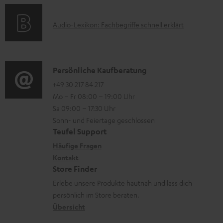
a
s
r
o
t
u
A
Audio-Lexikon: Fachbegriffe schnell erklärt
r
i
n
u
m
o
t
d
a
n
e
i
K
Persönliche Kaufberatung
t
e
r
o
o
+49 30 217 84 217
i
n
l
Mo – Fr 08:00 – 19:00 Uhr
-
n
o
z
a
Sa 09:00 – 17:30 Uhr
L
t
n
u
Sonn- und Feiertage geschlossen
d
e
a
e
Teufel Support
m
e
x
k
n
Häufige Fragen
V
n
i
Kontakt
t
z
e
Store Finder
k
d
u
r
Erlebe unsere Produkte hautnah und lass dich
o
a
r
s
persönlich im Store beraten.
n
t
G
Übersicht
a
e
a