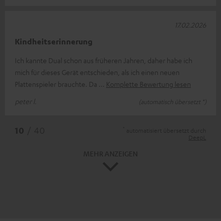
17.02.2026
Kindheitserinnerung
Ich kannte Dual schon aus früheren Jahren, daher habe ich
mich für dieses Gerät entschieden, als ich einen neuen
Plattenspieler brauchte. Da
Komplette Bewertung lesen
peter l.
(automatisch übersetzt *)
*
10
/ 40
automatisiert übersetzt durch
DeepL
MEHR ANZEIGEN