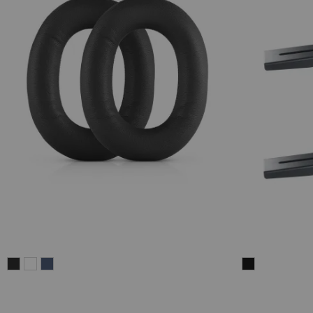
REAL
REAL
REAL
Wandhalter
BLUE
BLUE
BLUE
AC
NC
NC
NC
7500