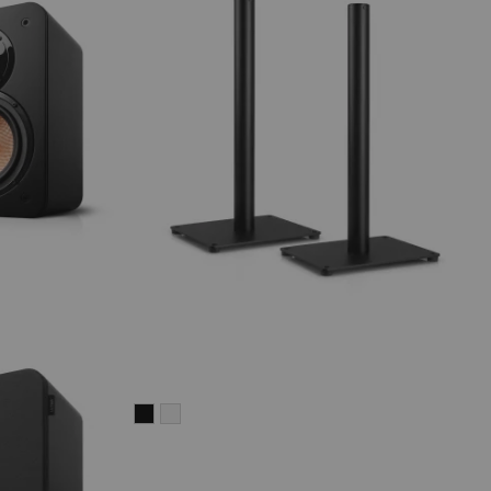
K&M
K&M
Standfuß
Standfuß
AC
AC