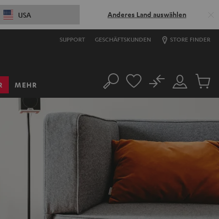
Anderes Land auswählen
USA
SUPPORT
GESCHÄFTSKUNDEN
STORE FINDER
No
R
MEHR
Suche
Mein
Artikel
Konto
im
Warenk