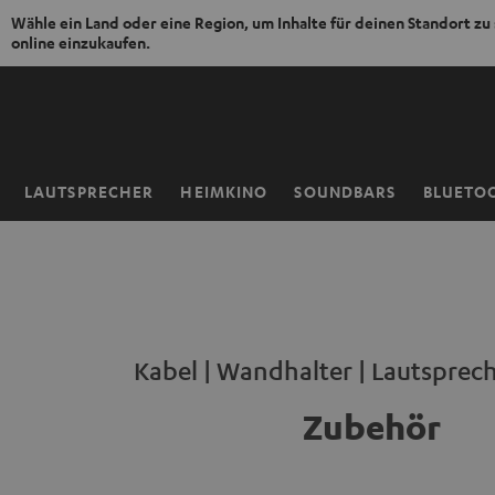
Wähle ein Land oder eine Region, um Inhalte für deinen Standort zu
online einzukaufen.
ZUM
NHALT
RINGEN
LAUTSPRECHER
HEIMKINO
SOUNDBARS
BLUETO
Startseite
Kabel | Wandhalter | Lautsprec
Zubehör