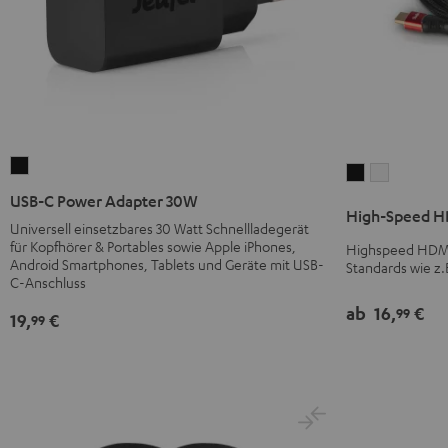
USB-
High-
High-
C
Speed
Speed
USB-C Power Adapter 30W
High-Speed HD
Power
HDMI®
HDMI®
Universell einsetzbares 30 Watt Schnellladegerät
Adapter
für Kopfhörer & Portables sowie Apple iPhones,
Kabel
Kabel
Highspeed HDMI-
30W
Android Smartphones, Tablets und Geräte mit USB-
Standards wie z.
mit
mit
C-Anschluss
Schwarz
Ethernet
Ethernet
ab
16,
€
99
Schwarz
Weiß
19,
€
99