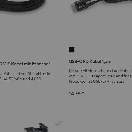
USB-
C
USB-C PD Kabel 1,5m
MI® Kabel mit Ethernet
PD
Universell einsetzbares Ladekabel f
Kabel
Kabel unterstützt aktuelle
mit USB-C-Ladeport, passend für al
1,5m
B. 4K 50/60p und 4K 3D
Produkte mit USB-C-Anschluss
Schwarz
14,
€
99