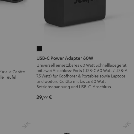
USB-
C
USB-C Power Adapter 60W
Power
Universell einsetzbares 60 Watt Schnellladegerät
mit zwei Anschluss-Ports (USB-C 60 Watt / USB-A
Adapter
ür alle Geräte
7,5 Watt) für Kopfhörer & Portables sowie Laptops
le Teufel
60W
und weitere Geräte mit bis zu 60 Watt
Schwarz
Betriebsspannung und USB-C-Anschluss
29,
€
99