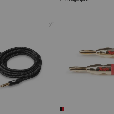
el
Bananenstecker