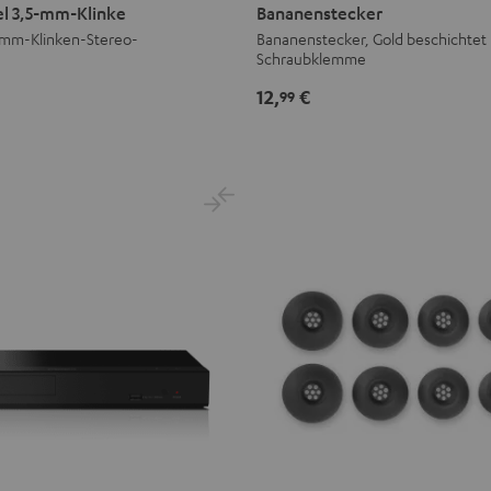
Schwarz
l 3,5-mm-Klinke
Bananenstecker
/
5-mm-Klinken-Stereo-
Bananenstecker, Gold beschichtet 
Schraubklemme
Rot
12,
€
99