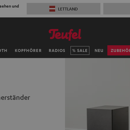
 sehen und
LETTLAND
OTH
KOPFHÖRER
RADIOS
SALE
NEU
ZUBEHÖ
herständer