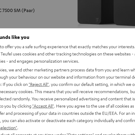
 7500 SM (Paar)
ounds like you
Kompakt-Lautsprecher im
zboxen-Format und Dipole
o offer you a safe surfing experience that exactly matches your interests.
Teufel uses cookies and other tracking technologies on these websites - 
ULTIMA
ULTIMA
ties - and engages personalization services.
20
20
ULTIMA 20
kies, we and other marketing partners process data from you and learn w
Schwarz
Weiß
Legendärer ULTIMA-Sound im Reg
rough your behaviour on our website and information from your terminal de
: If you click on
"Reject All"
, you confirm our default setting, in which we o
229,
€
99
 necessary cookies. This means that you will receive recommendations, bu
179,
99
€
Letzter niedrigster Preis
elected randomly. You receive personalized advertising and content that is 
99
249,
€
Originalpreis
to you by clicking
"Accept All"
. Here you agree to the use of all cookies as 
fer and processing of your data in countries outside the EU/EEA. For an in
, you can also activate or deactivate each category individually and confi
selection"
.
djust all consents at any time under "Data settings" and revoke them with