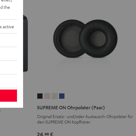
d the
s active
SUPREME
SUPREME
SUPREME
SUPREME
)
ON
ON
ON
ON
SUPREME ON Ohrpolster (Paar)
r
Ohrpolster
Ohrpolster
Ohrpolster
Ohrpolster
Original Ersatz- und/oder Austausch-Ohrpolster für
(Paar)
(Paar)
(Paar)
(Paar)
den SUPREME ON Kopfhörer
Night
Pale
Sand
Space
Black
Gold
White
Blue
24,
€
99