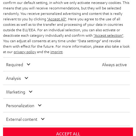
g
confirm our default setting, in which we only activate necessary cookies. This
ÖSTERREICH
SMART HOME
means that you will receive recommendations, but they will be selected
GESCHÄFTSKUNDEN
randomly. You receive personalized advertising and content that is really
relevant to you by clicking
"Accept All"
. Here you agree to the use of all
SCHWEIZ
BLUETOOTH-LAUTSPRECHER
PARTNERPROGRAMM
cookies as well as to the transfer and processing of your data in countries
outside the EU/EEA. For an individual selection, you can also activate or
KOPFHÖRER
deactivate each category individually and confirm with
"Accept selection"
.
NIEDERLANDE
BLOG
You can adjust all consents at any time under "Data settings" and revoke
BLUETOOTH-KOPFHÖRER
them with effect for the future. For more information, please also take a look
NEWSLETTER
at our
privacy policy
and the
imprint
.
BELGIEN
STEREOANLAGEN
STORES
Required
Always active
FRANKREICH
LAUTSPRECHER
DEINE VORTEILE BEI TEUFEL
Analysis
POLEN
ULTIMA-SERIE
TEUFEL STORY
Marketing
Technische Änderungen, Tippfehler und Irrtum vorbehalten. Das auf unseren
IN-EAR-KOPFHÖRER
SPANIEN
UNSER MANAGEMENT
Fotos abgebildete Zubehör ist nicht im Lieferumfang enthalten. Etwaige
Personalization
Entsorgungsgebühren für Batterien sind im Preis inbegriffen.
FANSHOP
NACHHALTIGKEIT
External content
ITALIEN
©2026 Lautsprecher Teufel GmbH - All rights reserved.
NEUHEITEN
UNSERE WERTE
ACCEPT ALL
USA