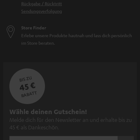
Rückgabe / Rücktritt
Sendungsverfolgung
Store Finder
Erlebe unsere Produkte hautnah und lass dich persönlich
im Store beraten.
BIS ZU
45 €
RABATT
N
Wähle deinen Gutschein!
Melde dich für den Newsletter an und erhalte bis zu
e
45 € als Dankeschön.
w
s