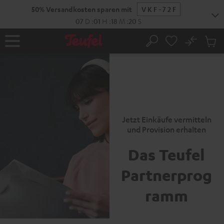
ZUM
50% Versandkosten sparen mit
VKF-72F
NHALT
RINGEN
07
D
:
01
H
:
18
M
:
19
S
No
Abs
Startseite
Suche
Artike
im
Waren
Jetzt Einkäufe vermitteln
und Provision erhalten
Das Teufel
Partnerprog
ramm