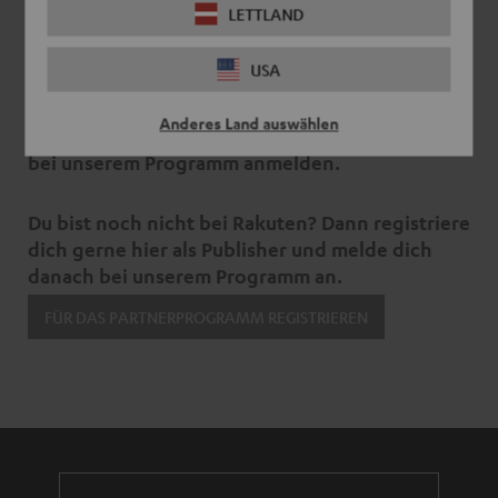
LETTLAND
Wir würden uns sehr freuen, dich als Teufel Affiliate-Partner in
Rakuten begrüßen zu dürfen.
USA
Falls du schon als Publisher bei Rakuten
Anderes Land auswählen
registriert bist, dann kannst du dich dort direkt
bei unserem Programm anmelden.
Du bist noch nicht bei Rakuten? Dann registriere
dich gerne hier als Publisher und melde dich
danach bei unserem Programm an.
FÜR DAS PARTNERPROGRAMM REGISTRIEREN