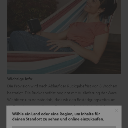
Wichtige Info:
Die Provision wird nach Ablauf der Rückgabefrist von 8 Wochen
bestätigt. Die Rückgabefrist beginnt mit Auslieferung der Ware.
Wir bitten um Verständnis, dass wir den Bestätigungszeitraum
für Provisionen aus diesem Grund auf den höchstmöglichen
Zeitraum eingestellt haben. Wir sind aber bemüht
Wähle ein Land oder eine Region, um Inhalte für
deinen Standort zu sehen und online einzukaufen.
Lieferengpässe und damit eine zeitliche Verschiebung von
Provisionszahlungen über 9 Wochen hinaus zu vermeiden.