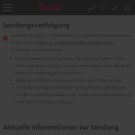
ZUM
NHALT
No
Abs
Startseite
Suche
RINGEN
Artike
im
Sendungsverfolgung
Waren
Konkrete Angaben / Informationen zu Deinem Paketdienstleister
findest du im
Artikel zu möglichen Lieferverzögerungen
.
Du kannst uns unterstützen:
Du hast bereits einen Teil deiner Bestellung erhalten? Habe
bitte noch etwas Geduld – wir tun unser Bestes, dass alle deine
Pakete schnellstmöglich ankommen.
Wenn deine Paketsendung laut Sendungsverfolgung über
mindestens 7 Tage nicht weiter transportiert wurde oder der
Ort der Zustellung unbekannt ist, nutze unsere Nachforschung
unter der Sendungsverfolgung.
Aktuelle Informationen zur Sendung