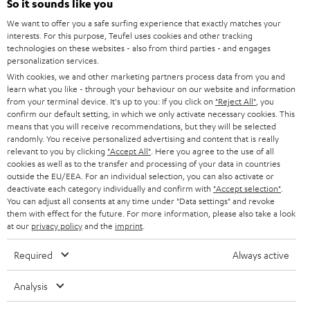
So it sounds like you
s
JETZT
We want to offer you a safe surfing experience that exactly matches your
EMAIL
l
ANME
interests. For this purpose, Teufel uses cookies and other tracking
WIDGET
e
technologies on these websites - also from third parties - and engages
personalization services.
t
With cookies, we and other marketing partners process data from you and
t
learn what you like - through your behaviour on our website and information
from your terminal device. It's up to you: If you click on
"Reject All"
, you
e
confirm our default setting, in which we only activate necessary cookies. This
means that you will receive recommendations, but they will be selected
r
randomly. You receive personalized advertising and content that is really
a
relevant to you by clicking
"Accept All"
. Here you agree to the use of all
cookies as well as to the transfer and processing of your data in countries
n
outside the EU/EEA. For an individual selection, you can also activate or
Kategorien
deactivate each category individually and confirm with
"Accept selection"
.
m
You can adjust all consents at any time under "Data settings" and revoke
HEIMKINO
e
them with effect for the future. For more information, please also take a look
Unternehmen
at our
privacy policy
and the
imprint
.
l
HEIMKINO-KOMPLETTANLAGEN
SUPPORT
d
Required
Always active
Teufel Onlineshops
SOUNDBARS
u
KARRIERE
Analysis
DEUTSCHLAND
n
STEREO