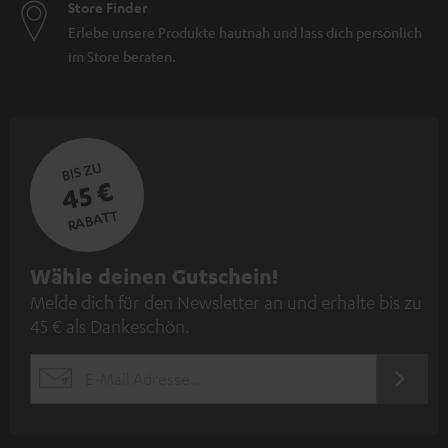
Store Finder
Erlebe unsere Produkte hautnah und lass dich persönlich
im Store beraten.
BIS ZU
45 €
RABATT
N
Wähle deinen Gutschein!
Melde dich für den Newsletter an und erhalte bis zu
e
45 € als Dankeschön.
w
s
JETZT
EMAIL
l
ANME
WIDGET
e