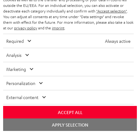
outside the EU/EEA. For an individual selection, you can also activate or
KOPFHÖRER
deactivate each category individually and confirm with
"Accept selection"
.
NIEDERLANDE
BLOG
You can adjust all consents at any time under "Data settings" and revoke
them with effect for the future. For more information, please also take a look
BLUETOOTH-KOPFHÖRER
NEWSLETTER
at our
privacy policy
and the
imprint
.
BELGIEN
STEREOANLAGEN
STORES
Required
Always active
FRANKREICH
LAUTSPRECHER
DEINE VORTEILE BEI TEUFEL
Analysis
POLEN
ULTIMA-SERIE
TEUFEL STORY
Marketing
Technische Änderungen, Tippfehler und Irrtum vorbehalten. Das auf unseren
IN-EAR-KOPFHÖRER
SPANIEN
UNSER MANAGEMENT
Fotos abgebildete Zubehör ist nicht im Lieferumfang enthalten. Etwaige
Personalization
Entsorgungsgebühren für Batterien sind im Preis inbegriffen.
FANSHOP
NACHHALTIGKEIT
External content
ITALIEN
©2026 Lautsprecher Teufel GmbH - All rights reserved.
NEUHEITEN
UNSERE WERTE
ACCEPT ALL
USA
Impressum
AGB
Datenschutz
Daten-Einstellungen
EU Data Act
BARRIEREFREIHEIT
Chat
Vertrag widerrufen
APPLY SELECTION
starten
WEITERE LÄNDER