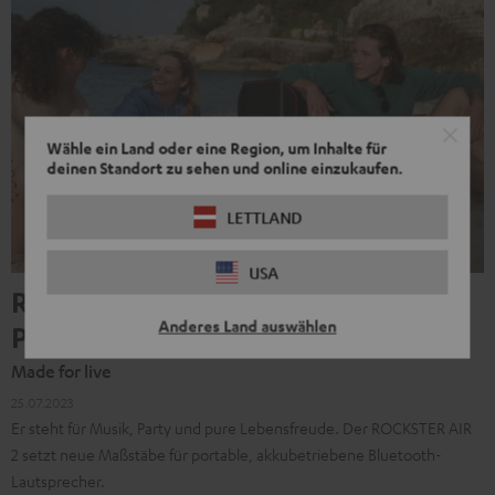
Wähle ein Land oder eine Region, um Inhalte für
deinen Standort zu sehen und online einzukaufen.
LETTLAND
USA
ROCKSTER AIR 2 liefert geballte
Anderes Land auswählen
Party-Power
Made for live
25.07.2023
Er steht für Musik, Party und pure Lebensfreude. Der ROCKSTER AIR
2 setzt neue Maßstäbe für portable, akkubetriebene Bluetooth-
Lautsprecher.