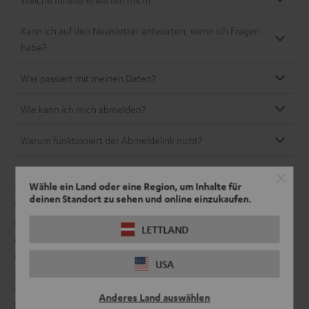
Kann ich auf den Newsletter antworten, wenn ich Fragen
habe?
Was passiert mit meinen Daten?
Wie kann ich mich abmelden?
Warum funktioniert der Abmeldelink nicht?
Meine E-Mail-Adresse hat sich geändert.
Wähle ein Land oder eine Region, um Inhalte für
deinen Standort zu sehen und online einzukaufen.
* Der Staffelgutschein ist nur für Neuabonnent:innen Der
Gutscheinwert richtet sich an den Einkaufswert und kann nur
LETTLAND
einmal eingelöst werden. Die Staffelung ist wie folgt gültig: 10 € ab
einem Einkaufswert von 199 €, 20 € ab einem Einkaufswert von
USA
399 € und 45 € ab einem Einkaufswert von 899 €. Ausgenommen
sind B-Ware, Sondereditionen, Geschenkgutscheine,
Anderes Land auswählen
Neuzugänge, Produkte von Drittanbietern und Sets, die diese