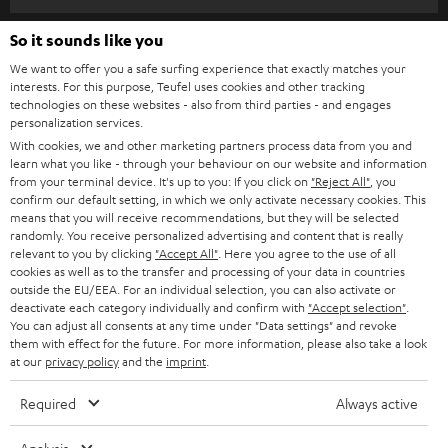
m
HEIMKINO
e
So it sounds like you
Unternehmen
l
We want to offer you a safe surfing experience that exactly matches your
HEIMKINO-KOMPLETTANLAGEN
interests. For this purpose, Teufel uses cookies and other tracking
SUPPORT
d
Teufel Onlineshops
technologies on these websites - also from third parties - and engages
personalization services.
SOUNDBARS
u
KARRIERE
DEUTSCHLAND
With cookies, we and other marketing partners process data from you and
n
learn what you like - through your behaviour on our website and information
STEREO
PRESSE & MARKETING
from your terminal device. It's up to you: If you click on
"Reject All"
, you
g
confirm our default setting, in which we only activate necessary cookies. This
ÖSTERREICH
SMART HOME
means that you will receive recommendations, but they will be selected
GESCHÄFTSKUNDEN
randomly. You receive personalized advertising and content that is really
relevant to you by clicking
"Accept All"
. Here you agree to the use of all
SCHWEIZ
BLUETOOTH-LAUTSPRECHER
PARTNERPROGRAMM
cookies as well as to the transfer and processing of your data in countries
outside the EU/EEA. For an individual selection, you can also activate or
KOPFHÖRER
deactivate each category individually and confirm with
"Accept selection"
.
NIEDERLANDE
BLOG
You can adjust all consents at any time under "Data settings" and revoke
BLUETOOTH-KOPFHÖRER
them with effect for the future. For more information, please also take a look
NEWSLETTER
at our
privacy policy
and the
imprint
.
BELGIEN
STEREOANLAGEN
STORES
Required
Always active
FRANKREICH
LAUTSPRECHER
DEINE VORTEILE BEI TEUFEL