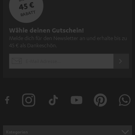
45 €
RABATT
N
Wähle deinen Gutschein!
Melde dich für den Newsletter an und erhalte bis zu
e
45 € als Dankeschön.
w
s
JETZT
EMAIL
l
ANME
WIDGET
e
t
t
e
r
a
n
Kategorien