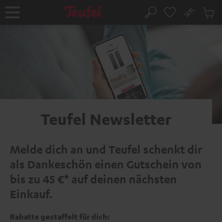
ZUM
NHALT
No
Abs
Startseite
Suche
RINGEN
Artike
im
Waren
Teufel Newsletter
Melde dich an und Teufel schenkt dir
als Dankeschön einen Gutschein von
bis zu 45 €* auf deinen nächsten
Einkauf.
Rabatte gestaffelt für dich: