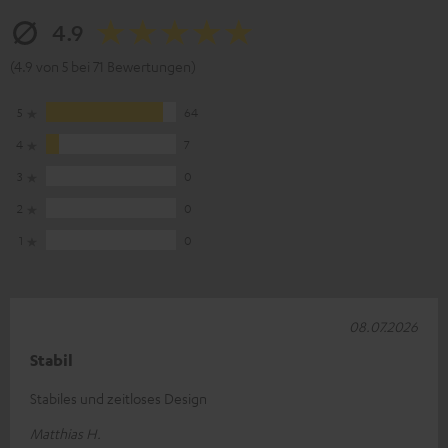
4.9
(4.9 von 5 bei 71 Bewertungen)
5
64
4
7
3
0
2
0
1
0
08.07.2026
Stabil
Stabiles und zeitloses Design
Matthias H.