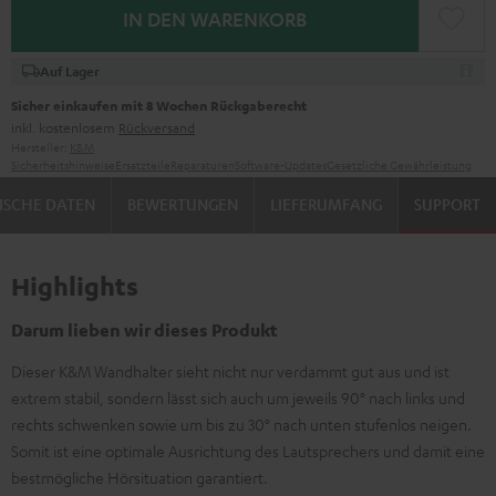
IN DEN WARENKORB
Auf Lager
Sicher einkaufen mit 8 Wochen Rückgaberecht
inkl. kostenlosem
Rückversand
Hersteller:
K&M
Sicherheitshinweise
Ersatzteile
Reparaturen
Software-Updates
Gesetzliche Gewährleistung
ISCHE DATEN
BEWERTUNGEN
LIEFERUMFANG
SUPPORT
Highlights
Darum lieben wir dieses Produkt
Dieser K&M Wandhalter sieht nicht nur verdammt gut aus und ist
extrem stabil, sondern lässt sich auch um jeweils 90° nach links und
rechts schwenken sowie um bis zu 30° nach unten stufenlos neigen.
Somit ist eine optimale Ausrichtung des Lautsprechers und damit eine
bestmögliche Hörsituation garantiert.