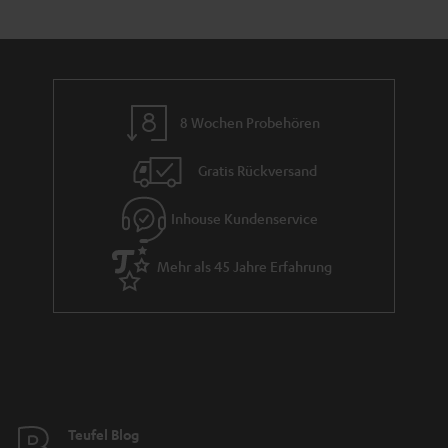
e
a
n
t
n
r
d
l
a
e
n
_
8 Wochen Probehören
t
h
i
i
Gratis Rückversand
e
d
Inhouse Kundenservice
d
e
Mehr als 45 Jahre Erfahrung
n
Teufel Blog