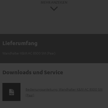
MEHR ANZEIGEN
Lieferumfang
Wandhalter K&M AC 8500 SM (Paar)
Downloads und Service
D
Bedienungsanleitung: Wandhalter K&M AC 8500 SM
(Paar)
o
k