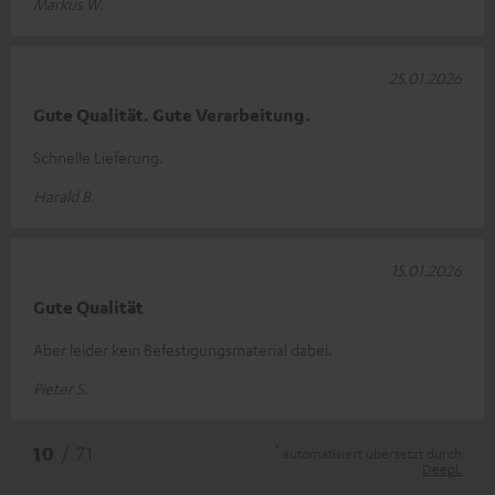
Markus W.
25.01.2026
Gute Qualität. Gute Verarbeitung.
Schnelle Lieferung.
Harald B.
15.01.2026
Gute Qualität
Aber leider kein Befestigungsmaterial dabei.
Pieter S.
*
10
/ 71
automatisiert übersetzt durch
DeepL