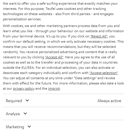
SUPPORT
d
Teufel Onlineshops
We want to offer you a safe surfing experience that exactly matches your
interests. For this purpose, Teufel uses cookies and other tracking
SOUNDBARS
u
KARRIERE
technologies on these websites - also from third parties - and engages
DEUTSCHLAND
personalization services.
n
STEREO
With cookies, we and other marketing partners process data from you and
PRESSE & MARKETING
g
learn what you like - through your behaviour on our website and information
ÖSTERREICH
SMART HOME
from your terminal device. It's up to you: If you click on
"Reject All"
, you
GESCHÄFTSKUNDEN
confirm our default setting, in which we only activate necessary cookies. This
means that you will receive recommendations, but they will be selected
SCHWEIZ
BLUETOOTH-LAUTSPRECHER
PARTNERPROGRAMM
randomly. You receive personalized advertising and content that is really
relevant to you by clicking
"Accept All"
. Here you agree to the use of all
KOPFHÖRER
cookies as well as to the transfer and processing of your data in countries
NIEDERLANDE
BLOG
outside the EU/EEA. For an individual selection, you can also activate or
deactivate each category individually and confirm with
"Accept selection"
.
BLUETOOTH-KOPFHÖRER
NEWSLETTER
You can adjust all consents at any time under "Data settings" and revoke
BELGIEN
them with effect for the future. For more information, please also take a look
STEREOANLAGEN
at our
privacy policy
and the
imprint
.
STORES
FRANKREICH
LAUTSPRECHER
Required
Always active
DEINE VORTEILE BEI TEUFEL
POLEN
ULTIMA-SERIE
Analysis
TEUFEL STORY
Technische Änderungen, Tippfehler und Irrtum vorbehalten. Das auf unseren
IN-EAR-KOPFHÖRER
Marketing
SPANIEN
UNSER MANAGEMENT
Fotos abgebildete Zubehör ist nicht im Lieferumfang enthalten. Etwaige