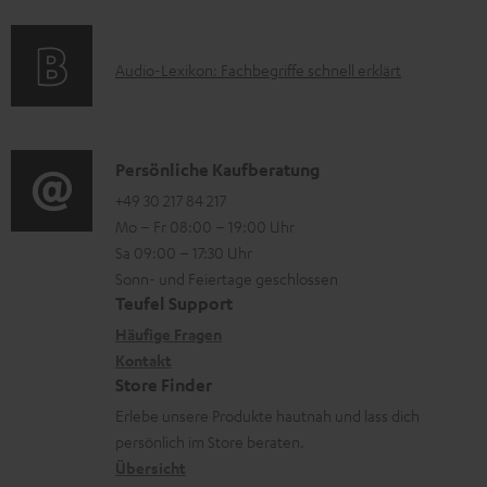
f
e
a
s
u
o
r
t
p
A
Audio-Lexikon: Fachbegriffe schnell erklärt
r
l
i
p
u
m
a
o
o
d
a
d
n
r
i
K
Persönliche Kaufberatung
t
e
e
t
o
o
+49 30 217 84 217
i
n
n
.
Mo – Fr 08:00 – 19:00 Uhr
-
n
o
z
l
Sa 09:00 – 17:30 Uhr
L
t
n
u
Sonn- und Feiertage geschlossen
i
e
a
e
Teufel Support
m
n
x
k
n
Häufige Fragen
V
k
i
Kontakt
t
z
e
s
Store Finder
k
d
u
r
.
Erlebe unsere Produkte hautnah und lass dich
o
a
r
s
persönlich im Store beraten.
t
n
t
G
Übersicht
a
i