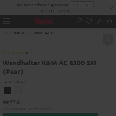
ZUM
50% Versandkosten sparen mit
VKF-72F
NHALT
RINGEN
05
D
:
13
H
:
52
M
:
11
S
No
Abs
Startseite
Suche
Artike
im
ZUBEHÖR
WANDHALTER
Waren
(71)
Wandhalter K&M AC 8500 SM
(Paar)
Farbe:
Schwarz
Schwarz
Weiß
99,
€
99
Inkl. MwSt
und zzgl.
Versandkosten
2,99 €