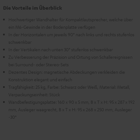
Die Vorteile im Überblick
Hochwertiger Wandhalter für Kompaktlautsprecher, welche über
ein M6-Gewinde in der Bodenplatte verfügen
In der Horizontalen um jeweils 90° nach links und rechts stufenlos
schwenkbar
In der Vertikalen nach unten 30° stufenlos schwenkbar
Zu Verbesserung der Präzision und Ortung von Schallereignissen
bei Surround- oder Stereo-Sets
Dezentes Design: magnetische Abdeckungen verkleiden die
Konstruktion elegant und einfach
Tragfähigkeit: 25 kg, Farbe: Schwarz oder Weiß, Material: Metall,
Verpackungseinheit: Stück
Wandbefestigungsplatte: 160 x 90 x 5 mm, B x T x H: 95 x 287 x 192
mm, Ausleger waagrecht, B x T x H: 95 x 268 x 250 mm, Ausleger
-30°