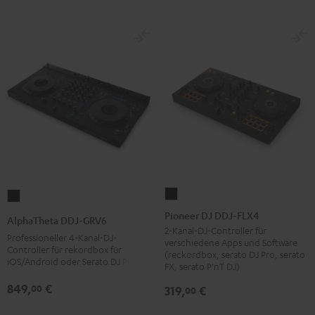
Pioneer
AlphaTheta
DJ
DDJ-
Pioneer DJ DDJ-FLX4
AlphaTheta DDJ-GRV6
DDJ-
GRV6
2-Kanal-DJ-Controller für
Professioneller 4-Kanal-DJ-
verschiedene Apps und Software
FLX4
Schwarz
Controller für rekordbox für
(reckordbox, serato DJ Pro, serato
iOS/Android oder Serato DJ Pro
Schwarz
FX, serato P'nT DJ)
849,
€
00
319,
€
00