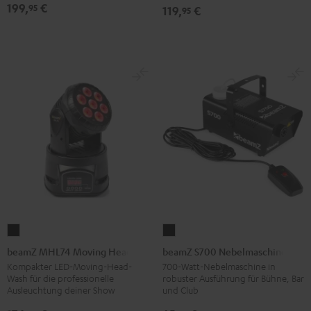
199,
€
95
119,
€
95
beamZ
beamZ
MHL74
S700
beamZ MHL74 Moving Head
beamZ S700 Nebelmaschine
Moving
Nebelmaschine
Kompakter LED-Moving-Head-
700-Watt-Nebelmaschine in
Wash für die professionelle
robuster Ausführung für Bühne, Bar
Head
Schwarz
Ausleuchtung deiner Show
und Club
Schwarz