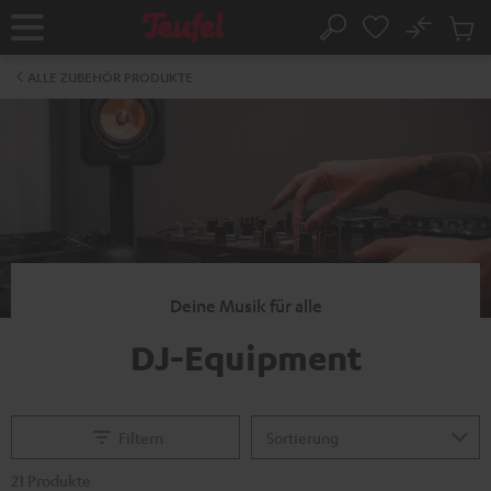
ZUM
NHALT
No
Abs
Startseite
Suche
RINGEN
Artike
im
ALLE ZUBEHÖR PRODUKTE
Waren
Deine Musik für alle
DJ-Equipment
Filtern
21 Produkte