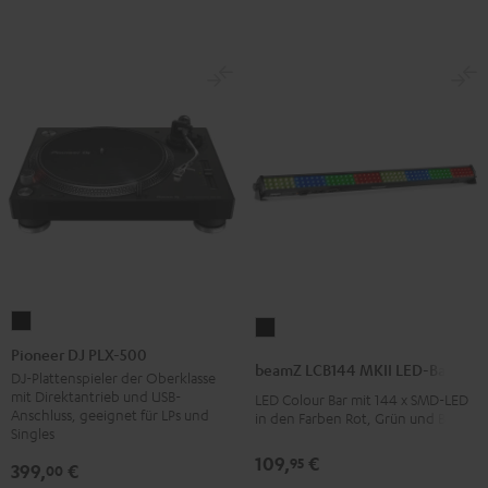
Tisch-
Performance
Schwarz
Pioneer
beamZ
DJ
Pioneer DJ PLX-500
LCB144
beamZ LCB144 MKII LED-Bar
PLX-
DJ-Plattenspieler der Oberklasse
MKII
mit Direktantrieb und USB-
LED Colour Bar mit 144 x SMD-LED
500
LED-
Anschluss, geeignet für LPs und
in den Farben Rot, Grün und Blau
Schwarz
Singles
Bar
Schwarz
109,
€
95
399,
€
00