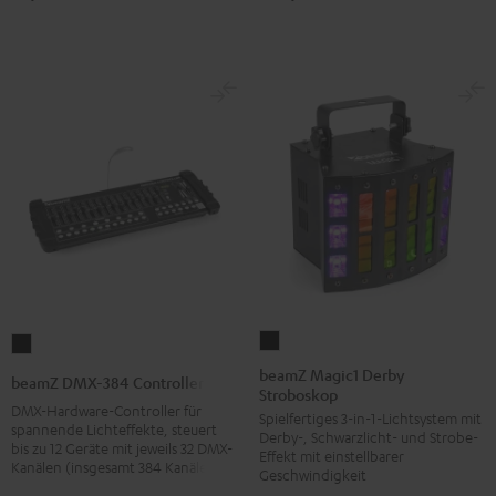
beamZ
beamZ
Magic1
DMX-
beamZ Magic1 Derby
beamZ DMX-384 Controller
Stroboskop
Derby
384
DMX-Hardware-Controller für
Spielfertiges 3-in-1-Lichtsystem mit
Stroboskop
Controller
spannende Lichteffekte, steuert
Derby-, Schwarzlicht- und Strobe-
Schwarz
bis zu 12 Geräte mit jeweils 32 DMX-
Schwarz
Effekt mit einstellbarer
Kanälen (insgesamt 384 Kanäle)
Geschwindigkeit