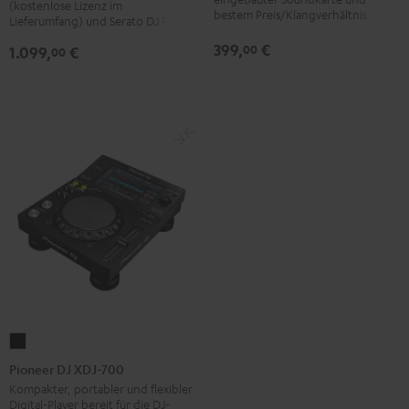
Schwarz
(kostenlose Lizenz im
bestem Preis/Klangverhältnis
Lieferumfang) und Serato DJ Pro
399,
€
00
1.099,
€
00
Pioneer
DJ
Pioneer DJ XDJ-700
XDJ-
Kompakter, portabler und flexibler
Digital-Player bereit für die DJ-
700