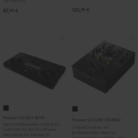
125,
€
99
87,
€
99
Pioneer
Pioneer
DJ
DJ
Pioneer DJ DDJ-REV5
Pioneer DJ DJM-250MK2
DDJ-
DJM-
Semi-professioneller 2-Kanal-DJ-
2-Kanal DJ-Mixer mit
Controller für die DJ-Software
REV5
250MK2
professionellen Features,
rekordbox von Pioneer DJ
eingebauter Soundkarte und
Schwarz