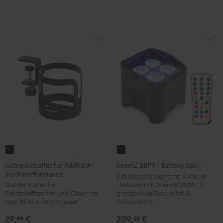
Getränkehalter
beamZ
für
BBP94
Getränkehalter für K&M DJ-
beamZ BBP94 Battery Uplight
Tisch Performance
K&M
Battery
Kabelloses Uplight mit 4 x 10 W
Hexacolor LEDs mit RGBWA-UV:
Stabiler Halter für
DJ-
Uplight
grenzenlose Farbvielfalt &
Getränkeflaschen und Gläser mit
Tisch
Schwarz
Schwarzlicht
max. 85 mm Durchmesser
Performance
209,
€
29,
€
95
99
Schwarz