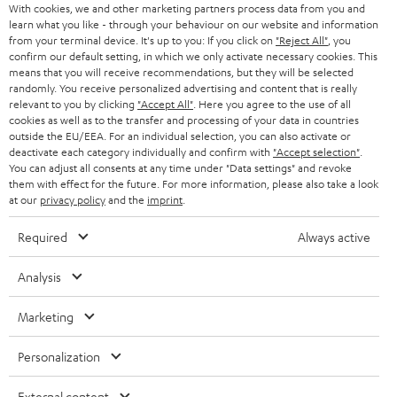
With cookies, we and other marketing partners process data from you and
Für dein erstes DJ-Set auf der Home-Party braucht es nicht zwingend eine
DEUTSCHLAND
n
learn what you like - through your behaviour on our website and information
High-End-Anlage. Für Einsteiger lohnt sich stattdessen ein Blick
STEREO
PRESSE & MARKETING
from your terminal device. It's up to you: If you click on
"Reject All"
, you
auf
vollaktive, modulare Lautsprecher-Systeme
wie unser POWER HIFI
g
confirm our default setting, in which we only activate necessary cookies. This
ÖSTERREICH
oder unsere ROCKSTER Serie. Die robusten
Bluetooth-Speaker
spielen mit
SMART HOME
means that you will receive recommendations, but they will be selected
GESCHÄFTSKUNDEN
bis zu 121 dB und besitzen ein integriertes DJ-Mischpult mit Klangregler.
randomly. You receive personalized advertising and content that is really
Die Tragegriffe und mitgelieferten Rollen (nur bei ROCKSTER) sorgen für
relevant to you by clicking
"Accept All"
. Here you agree to the use of all
SCHWEIZ
BLUETOOTH-LAUTSPRECHER
die nötige Mobilität.
PARTNERPROGRAMM
cookies as well as to the transfer and processing of your data in countries
outside the EU/EEA. For an individual selection, you can also activate or
KOPFHÖRER
Teufel & Pioneer
deactivate each category individually and confirm with
"Accept selection"
.
NIEDERLANDE
BLOG
You can adjust all consents at any time under "Data settings" and revoke
Eine hohe Qualität ist uns wichtig, deswegen empfiehlt Teufel ausgewählte
them with effect for the future. For more information, please also take a look
BLUETOOTH-KOPFHÖRER
Partner wie Pioneer DJ, für ein technisch exzellentes Zusammenspiel aller
NEWSLETTER
at our
privacy policy
and the
imprint
.
BELGIEN
Komponenten.
STEREOANLAGEN
Mit dem XDJ-700 Digital-Player von Pioneer spielst du deine Tracks
STORES
Required
Always active
perfekt synchronisiert ab und begeisterst dein Publikum mit
FRANKREICH
LAUTSPRECHER
zahlreichen Performance-Features.
DEINE VORTEILE BEI TEUFEL
Analysis
Mit dem 2-Kanal-DJ-Controller DDJ-400 DJ-Controller von Pioneer
ist es extrem einfach deine Mixe abzufeuern und die Stimmung
POLEN
ULTIMA-SERIE
TEUFEL STORY
Marketing
amtlich aufzuheizen
Technische Änderungen, Tippfehler und Irrtum vorbehalten. Das auf unseren
Das portable Pionieer XDJ-RR All-in-one-DJ-System macht dich zum
IN-EAR-KOPFHÖRER
SPANIEN
UNSER MANAGEMENT
Fotos abgebildete Zubehör ist nicht im Lieferumfang enthalten. Etwaige
seriösen Musiklieferanten mit hohen Ansprüchen.
Personalization
Mit dem Pioneer DJ-Mixer DJM-250MK2 kannst du intuitiv mixen
Entsorgungsgebühren für Batterien sind im Preis inbegriffen.
FANSHOP
NACHHALTIGKEIT
sowie scratchen und dabei höchste Klangqualität genießen.
External content