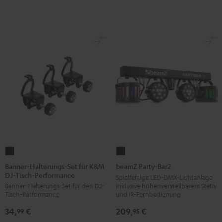
Banner-
beamZ
Halterungs-
Party-
Banner-Halterungs-Set für K&M
beamZ Party-Bar2
DJ-Tisch-Performance
Set
Bar2
Spielfertige LED-DMX-Lichtanlage
inklusive höhenverstellbarem Stativ
Banner-Halterungs-Set für den DJ-
für
Schwarz
und IR-Fernbedienung
Tisch-Performance
K&M
209,
€
34,
€
DJ-
95
99