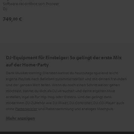
Software recordbox von Pioneer
Schwarz
DJ
749,
€
00
DJ-Equipment für Einsteiger: So gelingt der erste Mix
auf der Home-Party
Dank Musikstreaming-Diensten kannst du heutzutage spielend leicht
eigene Playlists nach Belieben zusammenstellen und mit deinen Freunden
und der ganzen Welt teilen. Wenn du noch einen Schritt weiter gehen
möchtest, kannst du dich als DJ versuchen und deine eigenen Mixe
erstellen, egal ob für Hip-Hop oder Elektro. Und das gelingt dank
modernem DJ-Zubehör wie DJ-Mixer, DJ-Controller, DJ-CD-Player auch
ohne
Plattenspieler
und Plattensammlung und analoges Mischpult.
Mehr anzeigen
Was braucht man, um zu Hause einen DJ-Mix zu
zaubern?