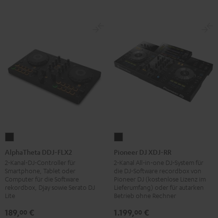
AlphaTheta
Pioneer
DDJ-
DJ
AlphaTheta DDJ-FLX2
Pioneer DJ XDJ-RR
FLX2
XDJ-
2-Kanal-DJ-Controller für
2-Kanal All-in-one DJ-System für
Smartphone, Tablet oder
die DJ-Software recordbox von
Schwarz
RR
Computer für die Software
Pioneer DJ (kostenlose Lizenz im
Schwarz
rekordbox, Djay sowie Serato DJ
Lieferumfang) oder für autarken
Lite
Betrieb ohne Rechner
189,
€
1.199,
€
00
00