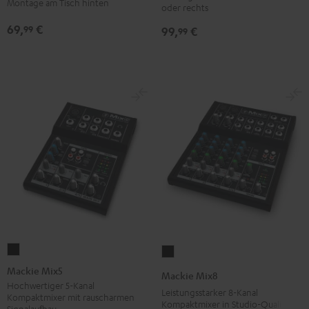
Montage am Tisch hinten
oder rechts
Tisch
Tisch
69,
€
Performance
99
99,
€
Performance
99
Schwarz
Schwarz
Mackie
Mackie
Mix5
Mix8
Mackie Mix5
Mackie Mix8
Schwarz
Schwarz
Hochwertiger 5-Kanal
Leistungsstarker 8-Kanal
Kompaktmixer mit rauscharmen
Kompaktmixer in Studio-Qualität
Signalaufbau