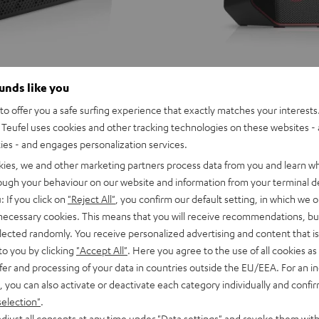
ounds like you
o offer you a safe surfing experience that exactly matches your interests.
Teufel uses cookies and other tracking technologies on these websites - 
ties - and engages personalization services.
kies, we and other marketing partners process data from you and learn w
rough your behaviour on our website and information from your terminal de
: If you click on
"Reject All"
, you confirm our default setting, in which we o
 necessary cookies. This means that you will receive recommendations, bu
elected randomly. You receive personalized advertising and content that is 
to you by clicking
"Accept All"
. Here you agree to the use of all cookies as 
fer and processing of your data in countries outside the EU/EEA. For an in
, you can also activate or deactivate each category individually and confi
selection"
.
ROCKSTER
D
YND
djust all consents at any time under "Data settings" and revoke them with