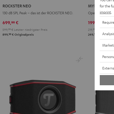
NEO
Light
Warm
Warm
W
ROCKSTER NEO
MYND
for the f
Schwarz
Mint
Black
White
B
imprint
.
130 dB SPL Peak – das ist der ROCKSTER NEO.
Open-Source-Sp
699,
€
199,
€
Requir
99
99
Deal
599,
99
€
Letzter niedrigster Preis
219,
99
€
Letzter nie
Analysi
99
99
899,
€
Originalpreis
249,
€
Originalp
Market
Persona
Externa