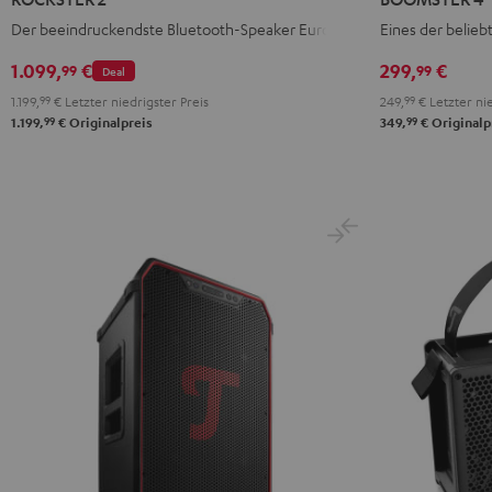
Schwarz
Mint
Night
Der beeindruckendste Bluetooth-Speaker Europas
Eines der belieb
Green
Black
1.099,
€
299,
€
99
99
Deal
1.199,
99
€
Letzter niedrigster Preis
249,
99
€
Letzter nie
99
99
1.199,
€
Originalpreis
349,
€
Originalp