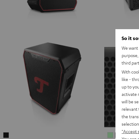
So it s
We want t
purpose, 
third par
With coo
like - th
up to you
activate
will be s
relevant 
the trans
selection
"Accept 
ROCKSTER
MYND
MYND
MYN
M
You can a