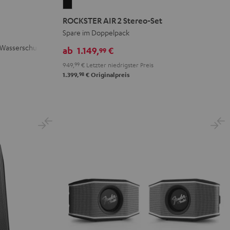
ROCKSTER
AIR
ROCKSTER AIR 2 Stereo-Set
2
Spare im Doppelpack
Stereo-
 Wasserschutz
ab
1.149,
€
99
Set
949,
99
€
Letzter niedrigster Preis
Schwarz
98
1.399,
€
Originalpreis