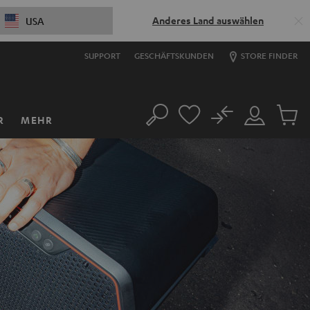
Anderes Land auswählen
USA
SUPPORT
GESCHÄFTSKUNDEN
STORE FINDER
No
R
MEHR
Suche
Mein
Artikel
Konto
im
Warenk