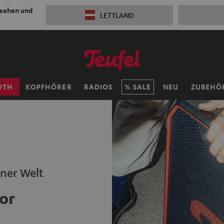
 sehen und
LETTLAND
OTH
KOPFHÖRER
RADIOS
SALE
NEU
ZUBEHÖ
iner Welt
or