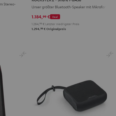
+
im Stereo-
Unser größter Bluetooth-Speaker mit Mikrofon
Shure
PGA58
1.184,
€
99
Deal
Schwarz
1.284,
99
€
Letzter niedrigster Preis
99
1.294,
€
Originalpreis