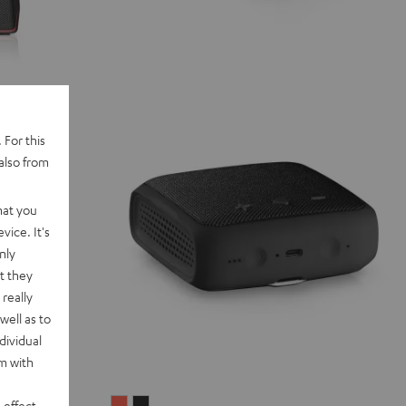
 For this
also from
hat you
vice. It's
nly
t they
really
well as to
dividual
rm with
 effect
BOOMSTER
BOOMSTER