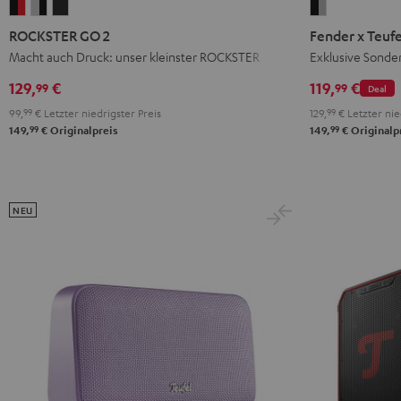
ROCKSTER
ROCKSTER
ROCKSTER
Fender
GO
GO
GO
x
ROCKSTER GO 2
Fender x Teuf
2
2
2
Teufel
Macht auch Druck: unser kleinster ROCKSTER
Exklusive Sonde
Black
Gray
Night
ROCKSTER
129,
€
119,
€
99
99
Deal
&
&
Black
GO
99,
99
€
Letzter niedrigster Preis
129,
99
€
Letzter nie
Red
Black
2
99
99
149,
€
Originalpreis
149,
€
Originalp
Black
&
Steel
NEU