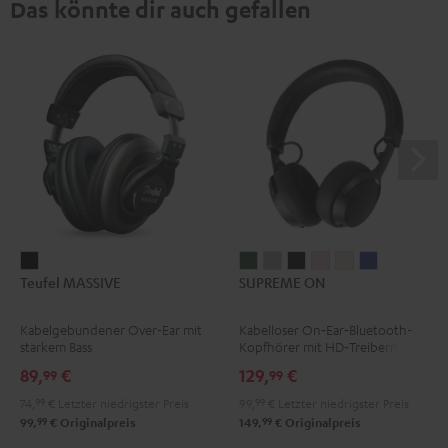
Das könnte dir auch gefallen
Teufel
SUPREME
SUPREME
SUPREME
SUPREME
SUPREME
SUPREME
Teufel MASSIVE
SUPREME ON
MASSIVE
ON
ON
ON
ON
ON
ON
Schwarz
Ivy
Moon
Night
Pale
Sand
Space
Kabelgebundener Over-Ear mit
Kabelloser On‑Ear‑Bluetooth-
Green
Gray
Black
Gold
White
Blue
starkem Bass
Kopfhörer mit HD‑Treibern
89,
€
129,
€
99
99
74,
99
€
Letzter niedrigster Preis
99,
99
€
Letzter niedrigster Preis
99
99
99,
€
Originalpreis
149,
€
Originalpreis