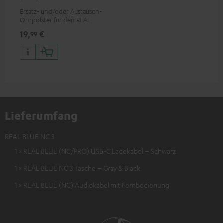
Ersatz- und/oder Austausch-
Ohrpolster für den REAL BLUE
NC 3
19,
€
99
Lieferumfang
REAL BLUE NC 3
1 × REAL BLUE (NC/PRO) USB-C Ladekabel – Schwarz
1 × REAL BLUE NC 3 Tasche – Gray & Black
1 × REAL BLUE (NC) Audiokabel mit Fernbedienung