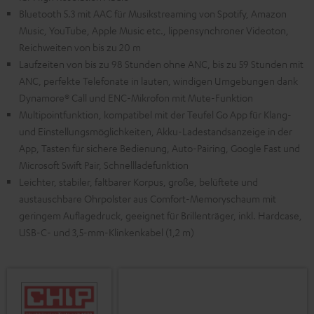
Bluetooth 5.3 mit AAC für Musikstreaming von Spotify, Amazon
Music, YouTube, Apple Music etc., lippensynchroner Videoton,
Reichweiten von bis zu 20 m
Laufzeiten von bis zu 98 Stunden ohne ANC, bis zu 59 Stunden mit
ANC, perfekte Telefonate in lauten, windigen Umgebungen dank
Dynamore® Call und ENC-Mikrofon mit Mute-Funktion
Multipointfunktion, kompatibel mit der Teufel Go App für Klang-
und Einstellungsmöglichkeiten, Akku-Ladestandsanzeige in der
App, Tasten für sichere Bedienung, Auto-Pairing, Google Fast und
Microsoft Swift Pair, Schnellladefunktion
Leichter, stabiler, faltbarer Korpus, große, belüftete und
austauschbare Ohrpolster aus Comfort-Memoryschaum mit
geringem Auflagedruck, geeignet für Brillenträger, inkl. Hardcase,
USB-C- und 3,5-mm-Klinkenkabel (1,2 m)