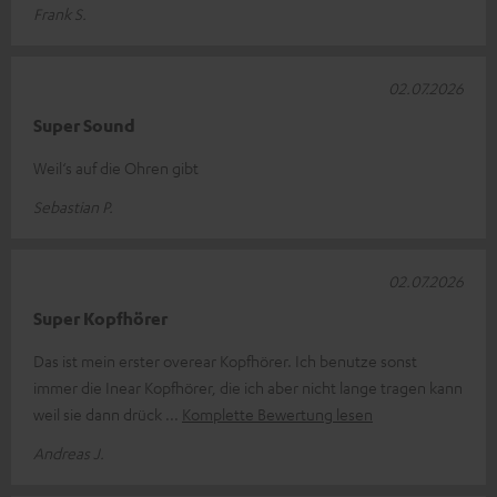
Frank S.
02.07.2026
Super Sound
Weil‘s auf die Ohren gibt
Sebastian P.
02.07.2026
Super Kopfhörer
Das ist mein erster overear Kopfhörer. Ich benutze sonst
immer die Inear Kopfhörer, die ich aber nicht lange tragen kann
weil sie dann drück
Komplette Bewertung lesen
Andreas J.