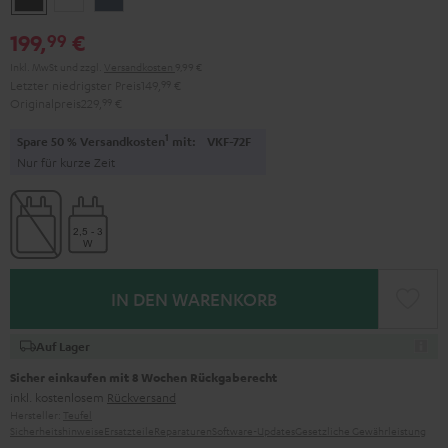
Black
White
Blue
199,
€
99
Inkl. MwSt
und zzgl.
Versandkosten
9,99 €
Letzter niedrigster Preis
149,
99
€
Originalpreis
229,
99
€
1
Spare 50 % Versandkosten
mit:
VKF-72F
Nur für kurze Zeit
IN DEN WARENKORB
Auf Lager
Sicher einkaufen mit 8 Wochen Rückgaberecht
inkl. kostenlosem
Rückversand
Hersteller:
Teufel
Sicherheitshinweise
Ersatzteile
Reparaturen
Software-Updates
Gesetzliche Gewährleistung