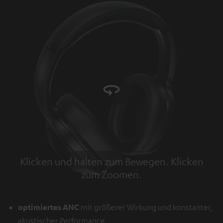
Klicken und halten zum Bewegen. Klicken
zum Zoomen.
Tap to zoom
optimiertes ANC
mit größerer Wirkung und konstanter,
akustischer Performance