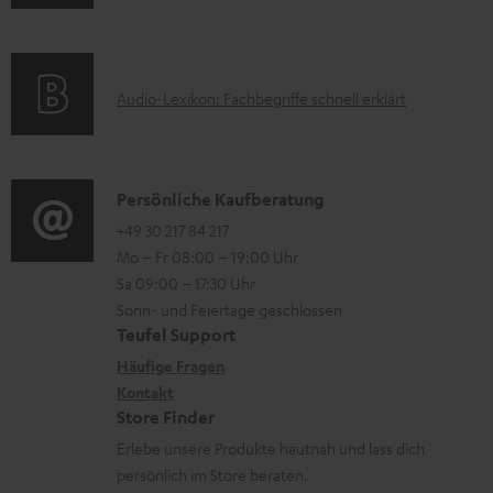
e
n
m
Q
u
r
f
a
s
p
l
o
t
p
A
a
Audio-Lexikon: Fachbegriffe schnell erklärt
r
i
o
u
d
m
o
r
d
e
a
n
t
i
n
K
Persönliche Kaufberatung
t
e
.
o
o
+49 30 217 84 217
i
n
Mo – Fr 08:00 – 19:00 Uhr
l
-
n
o
z
Sa 09:00 – 17:30 Uhr
i
L
t
n
u
Sonn- und Feiertage geschlossen
n
e
a
e
Teufel Support
m
k
x
k
n
Häufige Fragen
V
s
i
Kontakt
t
z
e
Store Finder
.
k
d
u
r
Erlebe unsere Produkte hautnah und lass dich
t
o
a
r
s
persönlich im Store beraten.