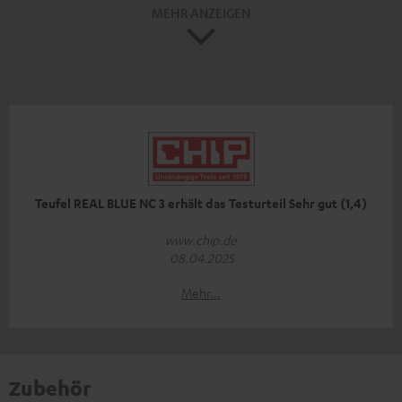
MEHR ANZEIGEN
Teufel REAL BLUE NC 3 erhält das Testurteil Sehr gut (1,4)
www.chip.de
08.04.2025
Mehr...
Zubehör