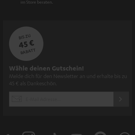
im Store beraten.
BIS ZU
45 €
RABATT
N
Wähle deinen Gutschein!
Melde dich für den Newsletter an und erhalte bis zu
e
45 € als Dankeschön.
w
s
JETZT
EMAIL
l
ANME
WIDGET
e
t
t