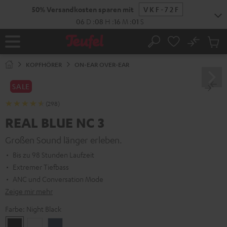
ZUM
50% Versandkosten sparen mit
VKF-72F
NHALT
RINGEN
06
D
:
08
H
:
16
M
:
00
S
No
Abs
Startseite
Suche
Artike
im
KOPFHÖRER
ON-EAR OVER-EAR
Waren
SALE
(298)
REAL BLUE NC 3
Großen Sound länger erleben.
Bis zu 98 Stunden Laufzeit
Extremer Tiefbass
ANC und Conversation Mode
Zeige mir mehr
Farbe:
Night Black
Night
Pearl
Steel