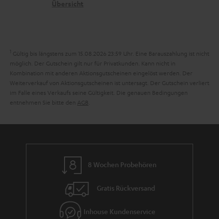
i
n
t
G
Übersicht
a
t
e
a
n
l
n
r
d
e
a
1
Gültig bis längstens zum 15.08.2026 23:59 Uhr.
Eine Barauszahlung ist nicht
_
n
möglich. Der Gutschein gilt nur für Privatkunden. Kann nicht in
h
Kombination mit anderen Aktionsgutscheinen eingelöst werden. Der
t
Weiterverkauf von Aktionsgutscheinen ist untersagt. Der Gutschein verliert
i
i
im Falle eines Verkaufs seine Gültigkeit. Die genauen Bedingungen
d
entnehmen Sie bitte den
AGB
.
e
d
e
n
8 Wochen Probehören
Gratis Rückversand
Inhouse Kundenservice