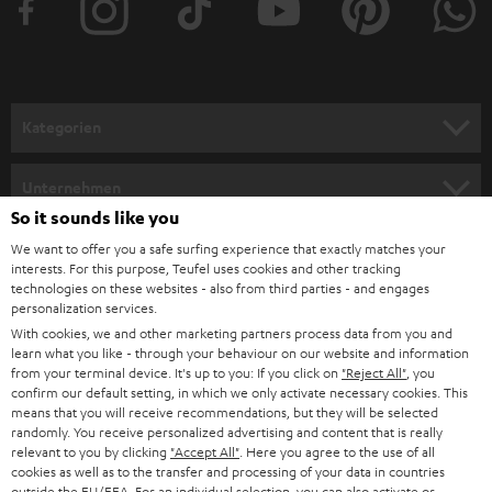
e
r
a
n
Kategorien
m
HEIMKINO
e
Unternehmen
l
So it sounds like you
HEIMKINO-KOMPLETTANLAGEN
SUPPORT
d
Teufel Onlineshops
We want to offer you a safe surfing experience that exactly matches your
interests. For this purpose, Teufel uses cookies and other tracking
SOUNDBARS
u
KARRIERE
technologies on these websites - also from third parties - and engages
DEUTSCHLAND
personalization services.
n
STEREO
With cookies, we and other marketing partners process data from you and
PRESSE & MARKETING
g
learn what you like - through your behaviour on our website and information
ÖSTERREICH
SMART HOME
from your terminal device. It's up to you: If you click on
"Reject All"
, you
GESCHÄFTSKUNDEN
confirm our default setting, in which we only activate necessary cookies. This
means that you will receive recommendations, but they will be selected
SCHWEIZ
BLUETOOTH-LAUTSPRECHER
PARTNERPROGRAMM
randomly. You receive personalized advertising and content that is really
relevant to you by clicking
"Accept All"
. Here you agree to the use of all
KOPFHÖRER
cookies as well as to the transfer and processing of your data in countries
NIEDERLANDE
BLOG
outside the EU/EEA. For an individual selection, you can also activate or