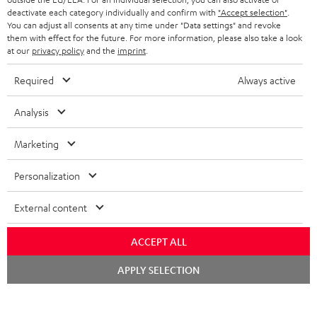
deactivate each category individually and confirm with
"Accept selection"
.
BLUETOOTH-KOPFHÖRER
NEWSLETTER
You can adjust all consents at any time under "Data settings" and revoke
BELGIEN
them with effect for the future. For more information, please also take a look
STEREOANLAGEN
at our
privacy policy
and the
imprint
.
STORES
FRANKREICH
LAUTSPRECHER
Required
Always active
DEINE VORTEILE BEI TEUFEL
POLEN
ULTIMA-SERIE
Analysis
TEUFEL STORY
Technische Änderungen, Tippfehler und Irrtum vorbehalten. Das auf unseren
IN-EAR-KOPFHÖRER
Marketing
SPANIEN
UNSER MANAGEMENT
Fotos abgebildete Zubehör ist nicht im Lieferumfang enthalten. Etwaige
Entsorgungsgebühren für Batterien sind im Preis inbegriffen.
FANSHOP
Personalization
NACHHALTIGKEIT
ITALIEN
©2026 Lautsprecher Teufel GmbH - All rights reserved.
NEUHEITEN
External content
UNSERE WERTE
USA
Impressum
AGB
Datenschutz
Daten-Einstellungen
EU Data Act
BARRIEREFREIHEIT
ACCEPT ALL
Vertrag widerrufen
WEITERE LÄNDER
Chat
APPLY SELECTION
starten