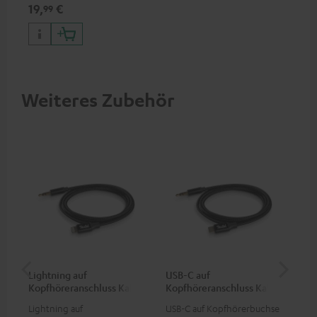
Kopfhörer & Portables sowie
19,
€
99
Apple iPhones, Android
Smartphones, Tablets und
Geräte mit USB-C-Anschluss
Weiteres Zubehör
Lightning auf
USB-C auf
An
Kopfhöreranschluss Kabel
Kopfhöreranschluss Kabel
Kli
Lightning auf
USB-C auf Kopfhörerbuchse
Uni