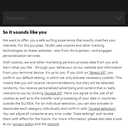
aufgrund der niedrigen Frequenz dieser Töne, während eine kleine
a
Membranfläche die Hochtöne am besten umsetzt. Höhe Töne haben
n
hierbei eine höhere Frequenz und die Membrane müssen sich wesentlich
Kategorien
schneller bewegen (gemessen in mehreren Tausend Hz). Im Vergleich
m
hierzu schwingt ein Tieftöner, der für den Bass zuständig ist, mit einer
HEIMKINO
e
So it sounds like you
Frequenz von ca. 20 - 100 Hz. Daher sind Hochtöner in der Regel auch
Unternehmen
kleiner dimensioniert als die bekannten Tieftöner eines Subwoofers oder
l
We want to offer you a safe surfing experience that exactly matches your
eines Standlautsprechers.
HEIMKINO-KOMPLETTANLAGEN
interests. For this purpose, Teufel uses cookies and other tracking
SUPPORT
d
Teufel Onlineshops
technologies on these websites - also from third parties - and engages
Welche Standlautsprecher sind die richtigen für mich?
personalization services.
SOUNDBARS
u
KARRIERE
Welche Lautsprecher du nutzt, hängt von mehreren grundlegenden
With cookies, we and other marketing partners process data from you and
DEUTSCHLAND
n
Fragen ab. Zum einen ist die Raumgröße und dein evtl. bereits
learn what you like - through your behaviour on our website and information
STEREO
PRESSE & MARKETING
from your terminal device. It's up to you: If you click on
"Reject All"
, you
vorhandenes Equipment, wie z. B.
Blu-ray Player
oder
Verstärker
relevant
g
confirm our default setting, in which we only activate necessary cookies. This
ÖSTERREICH
und zum anderen deine Hörpräferenzen, d. h. für welchen Zweck oder
SMART HOME
means that you will receive recommendations, but they will be selected
Genres du die Lautsprecher eher nutzen wirst. Soll vorrangig basslastige
GESCHÄFTSKUNDEN
randomly. You receive personalized advertising and content that is really
oder elektronische Musik wiedergegeben werden, so ist solltest du
relevant to you by clicking
"Accept All"
. Here you agree to the use of all
SCHWEIZ
BLUETOOTH-LAUTSPRECHER
Standlautsprecher mit Bassreflex-System, wie unsere ULTIMA 40 nutzen.
PARTNERPROGRAMM
cookies as well as to the transfer and processing of your data in countries
Falls du eher zu den Rock- oder Klassik-Fans gehörst und dir der Mittel-und
outside the EU/EEA. For an individual selection, you can also activate or
KOPFHÖRER
deactivate each category individually and confirm with
Hochtonbereich besonders wichtig ist, solltest du bei der Auswahl der
"Accept selection"
.
NIEDERLANDE
BLOG
You can adjust all consents at any time under "Data settings" and revoke
Lautsprecher auf eben diese Töner achten. Große Standlautsprecher
them with effect for the future. For more information, please also take a look
BLUETOOTH-KOPFHÖRER
nach
3-Wege-Prinzip
haben den Vorteil, dass diese mehr Leistung (Watt)
NEWSLETTER
at our
privacy policy
and the
imprint
.
BELGIEN
über den
AV-Receiver
aufnehmen können, als z.B. kleinere