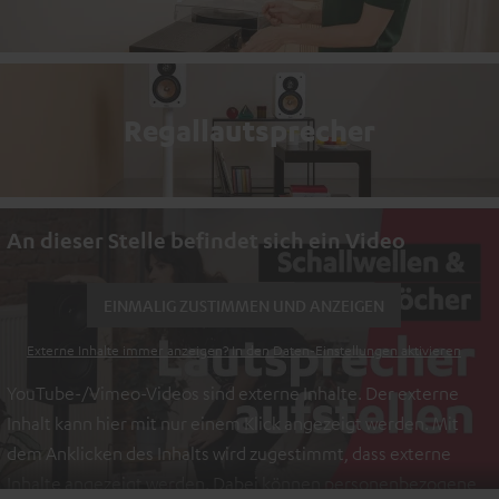
Regallautsprecher
An dieser Stelle befindet sich ein Video
EINMALIG ZUSTIMMEN UND ANZEIGEN
Externe Inhalte immer anzeigen? In den Daten‑Einstellungen aktivieren
YouTube-/Vimeo-Videos sind externe Inhalte. Der externe
Inhalt kann hier mit nur einem Klick angezeigt werden. Mit
dem Anklicken des Inhalts wird zugestimmt, dass externe
Inhalte angezeigt werden. Dabei können personenbezogene