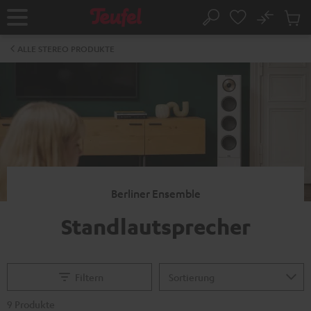
ZUM
NHALT
No
Abs
Startseite
Suche
RINGEN
Artike
im
ALLE STEREO PRODUKTE
Waren
Berliner Ensemble
Standlautsprecher
Filtern
9 Produkte