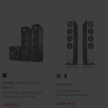
ULTIMA
ULTIMA
DEFINION
DEFINION
40
40
3
3
ULTIMA 40 AKTIV 3 Club
DEFINION 3
Edition
AKTIV
AKTIV
Anthrazit
Weiß
High-End-Stereo-
Spielfertiges, aktives 3-Wege-
3
3
/
Standlautsprecherpaar
Standlautsprecher-Paar
Club
Club
Schwarz
1.499,
€
99
1.199,
€
Edition
Edition
99