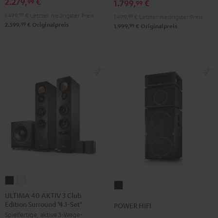
2.279,
€
99
Schwarz
1.799,
€
99
1.499,
99
€
Letzter niedrigster Preis
1.499,
99
€
Letzter niedrigster Preis
99
2.599,
€
Originalpreis
99
1.999,
€
Originalpreis
ULTIMA
ULTIMA
POWER
40
40
ULTIMA 40 AKTIV 3 Club
HIFI
Edition Surround "4.1-Set"
AKTIV
AKTIV
POWER HIFI
Schwarz
Spielfertige, aktive 3-Wege-
3
3