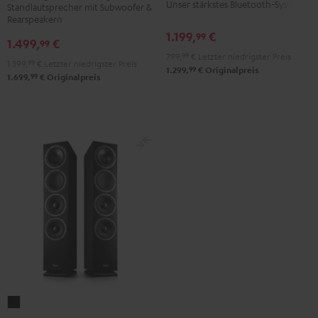
Unser stärkstes Bluetooth-System
Standlautsprecher mit Subwoofer &
Club
Club
Rearspeakern
Edition
Edition
1.199,
€
99
1.499,
€
99
Surround
Surround
799,
99
€
Letzter niedrigster Preis
1.399,
99
€
Letzter niedrigster Preis
"4.1-
"4.1-
99
1.299,
€
Originalpreis
99
1.699,
€
Originalpreis
Set"
Set"
Schwarz
Weiß
THEATER