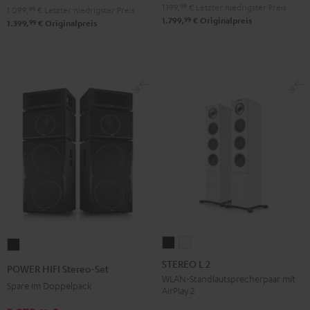
Schwarz
Weiß
1.199,
99
€
Letzter niedrigster Preis
1.099,
99
€
Letzter niedrigster Preis
99
1.799,
€
Originalpreis
99
1.399,
€
Originalpreis
STEREO
STEREO
POWER
L
L
HIFI
STEREO L 2
POWER HIFI Stereo-Set
2
2
Stereo-
WLAN-Standlautsprecherpaar mit
Spare im Doppelpack
AirPlay 2
Schwarz
Weiß
Set