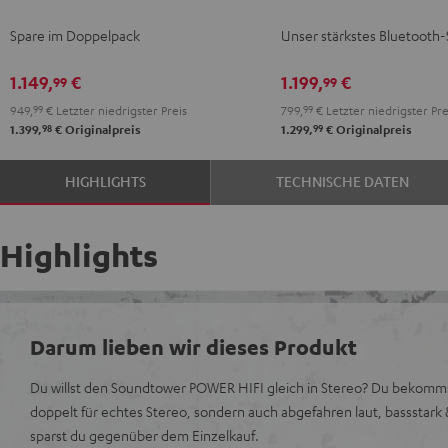
2
Schwarz
Spare im Doppelpack
Unser stärkstes Bluetooth
Stereo-
Set
1.149,
€
1.199,
€
99
99
Schwarz
949,
99
€
Letzter niedrigster Preis
799,
99
€
Letzter niedrigster Pre
98
99
1.399,
€
Originalpreis
1.299,
€
Originalpreis
HIGHLIGHTS
TECHNISCHE DATEN
Highlights
Darum lieben wir dieses Produkt
Du willst den Soundtower POWER HIFI gleich in Stereo? Du bekomm
doppelt für echtes Stereo, sondern auch abgefahren laut, bassstark 
sparst du gegenüber dem Einzelkauf.