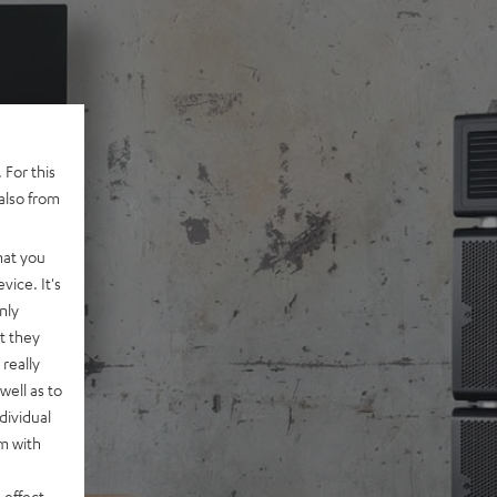
 For this
also from
hat you
vice. It's
nly
t they
really
well as to
dividual
rm with
 effect