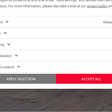
uture. For more information, please also take a look at our
privacy policy
an
ed
Alway
s
ing
ei 118 Bewertungen)
lization
WERTUNGEN
l content
APPLY SELECTION
ACCEPT ALL