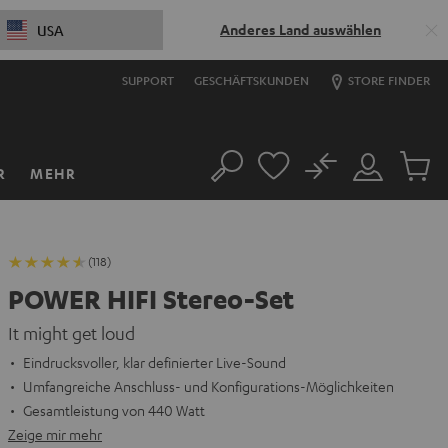
Anderes Land auswählen
USA
SUPPORT
GESCHÄFTSKUNDEN
STORE FINDER
No
R
MEHR
Suche
Mein
Artikel
Konto
im
Warenk
(118)
POWER HIFI Stereo-Set
It might get loud
Eindrucksvoller, klar definierter Live-Sound
Umfangreiche Anschluss- und Konfigurations-Möglichkeiten
Gesamtleistung von 440 Watt
Zeige mir mehr