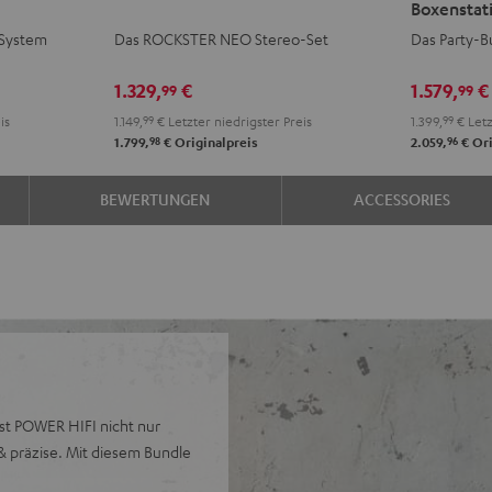
Boxenstat
Stereo-
Stereo-
-System
Das ROCKSTER NEO Stereo-Set
Das Party-B
Set
Set
Schwarz
+
1.329,
€
1.579,
€
99
99
K&M
is
1.149,
99
€
Letzter niedrigster Preis
1.399,
99
€
Letz
Boxensta
98
96
1.799,
€
Originalpreis
2.059,
€
Ori
Schwarz
BEWERTUNGEN
ACCESSORIES
st POWER HIFI nicht nur
& präzise. Mit diesem Bundle