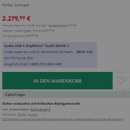
Farbe:
Schwarz
2.279,
€
99
Preis pro Paar inkl. MwSt
und zzgl.
Versandkosten
9,99 €
Letzter niedrigster Preis
1.499,
99
€
Originalpreis
2.599,
99
€
1
Gratis USB-C Kopfhörer
Teufel MOVE 2
Code kopieren und im Warenkorb einlösen.
MOV-T4S
Nur für kurze Zeit
Angebot endet in
0
0
D
:
1
3
H
:
4
5
M
:
4
7
S
IN DEN WARENKORB
Auf Lager
Sicher einkaufen mit 8 Wochen Rückgaberecht
inkl. kostenlosem
Rückversand
Hersteller:
Teufel
,
Cordial
Sicherheitshinweise
Ersatzteile
Reparaturen
Software-Updates
Gesetzliche Gewährleistung