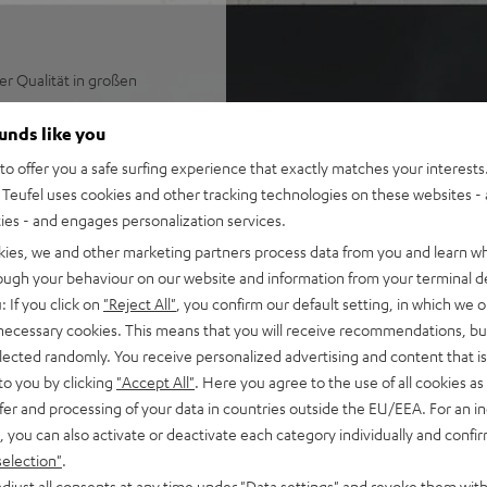
er Qualität in großen
hluss- und
ounds like you
o offer you a safe surfing experience that exactly matches your interests.
ür Musikliebhaber, DJs und
Teufel uses cookies and other tracking technologies on these websites - 
ties - and engages personalization services.
ualität von Spotify, Youtube,
kies, we and other marketing partners process data from you and learn w
rough your behaviour on our website and information from your terminal de
r und ein Hochtonhorn für
: If you click on
"Reject All"
, you confirm our default setting, in which we o
 necessary cookies. This means that you will receive recommendations, bu
samtleistung von 440 Watt
elected randomly. You receive personalized advertising and content that is 
to you by clicking
"Accept All"
. Here you agree to the use of all cookies as 
nd Off-Funktion über Cinch,
fer and processing of your data in countries outside the EU/EEA. For an in
, you can also activate or deactivate each category individually and confi
ten-Funktion,
selection"
.
djust all consents at any time under "Data settings" and revoke them with