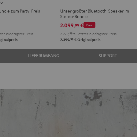
iv
Stereo-
undle zum Party-Preis
Unser größter Bluetooth-Speaker im
Set
Stereo-Bundle
Schwarz
2.099,
€
99
Deal
ter niedrigster Preis
2.279,
99
€
Letzter niedrigster Preis
tiv
98
ginalpreis
2.399,
€
Originalpreis
LIEFERUMFANG
SUPPORT