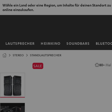
Wähle ein Land oder eine Region, um Inhalte für deinen Standort zu
online einzukaufen.
ZUM
NHALT
RINGEN
LAUTSPRECHER
HEIMKINO
SOUNDBARS
BLUETO
Startseite
STEREO
STANDLAUTSPRECHER
80+
Mal 
SALE