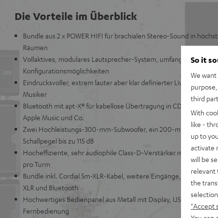
Die Vorteile im Überblick
Bundle aus 2 x POWER HIFI für brachialen Stereo-Sound in höchst
Räumen
Vollaktives, modulares Lautsprecher-System, umfangreiche Ansc
So it s
Konfigurationsmöglichkeiten
We want t
Eindrucksvoller, extrem lauter aber klar definierter Live-Sound f
purpose, 
Musiker
third par
Bluetooth mit apt-X® für kabellose Übertragung in CD-ähnlicher Q
With coo
Apple Music und Co.
like - th
Zwei Hochleistungs-300-mm-Subwoofer, ein 200-mm-Mitteltöne
up to you
Schallpegel bis zu 115 dB
activate
Hocheffiziente, sehr audiophile Class-D-Verstärker mit einer Ge
will be s
pro Turm
relevant 
Bundle inkl. Cordial 5m-XLR-Kabel, weitere Eingänge, Auto-On- u
the trans
XLR und Bluetooth
selection
Hochwertiges Bedienpanel aus Metall mit Display, USB-Soundkar
"Accept 
Fernbedienung
You can a