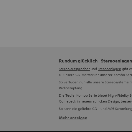
Rundum glücklich - Stereoanlagen
Stereolautsprecher
und
Stereoanlagen
gibt e
all unsere CD-Verstärker unserer Kombo Seri
So verfügen nun alle unsere Stereosysteme m
Radioempfang.
Die Teufel Kombo Serie bietet High-Fidelity 
Comeback in neuem schicken Design, besseren
So kann die geliebte CD - und MP3 Sammlung
Mehr anzeigen
Mehr Funktionen, besserer Sound
Selbstverständlich legen wir großen Wert au