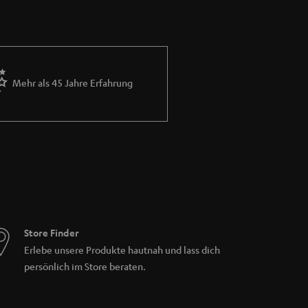
r CD-Verstärker über mindestens einen
Sticks vorhanden. Alle Teufel Verstärker
dul für DAB+ Wiedergabe und ein Bluetooth
Mehr als 45 Jahre Erfahrung
bo CD-Player erfüllen jeden Musikwunsch und
s haben unsere ULTIMA 20 KOMBO 2, sowie der
rteilen:
Stereo-Cinch (Aux In) Eingang, sowie
 DAB +. Anders als bei der KOMBO 11 sind
ke), sowie ein Subwooferausgang für aktive
die THEATER 500 KOMBO 2 empfehlenswert.
challen. Zusätzlich verfügt auch dieser
paraten Subwooferausgang.
Store Finder
Erlebe unsere Produkte hautnah und lass dich
persönlich im Store beraten.
rfügt über einen WLAN-Adapter und ermöglicht
ch unsere Power Editionen im Angebot. Bei
mfang enthalten) an der Rückseite des CD-