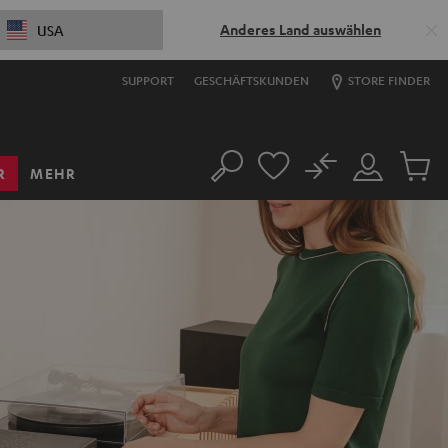
Anderes Land auswählen
USA
SUPPORT
GESCHÄFTSKUNDEN
STORE FINDER
No
R
MEHR
Suche
Mein
Artikel
Konto
im
Warenk