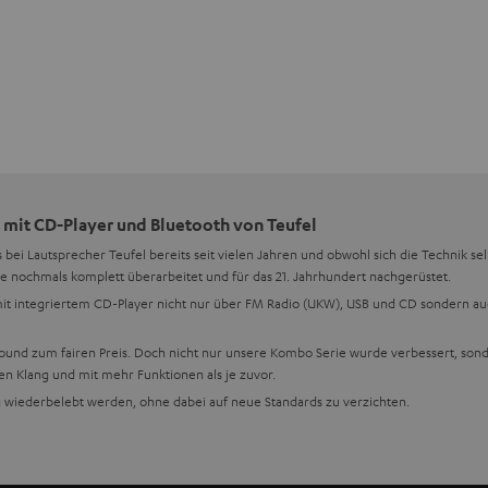
 mit CD-Player und Bluetooth von Teufel
s bei Lautsprecher Teufel bereits seit vielen Jahren und obwohl sich die Technik se
e nochmals komplett überarbeitet und für das 21. Jahrhundert nachgerüstet.
it integriertem CD-Player nicht nur über FM Radio (UKW), USB und CD sondern a
Sound zum fairen Preis. Doch nicht nur unsere Kombo Serie wurde verbessert, sond
 Klang und mit mehr Funktionen als je zuvor.
 wiederbelebt werden, ohne dabei auf neue Standards zu verzichten.
f Funktionalität und auch auf Vielseitigkeit. Daher können unsere CD-Player pro