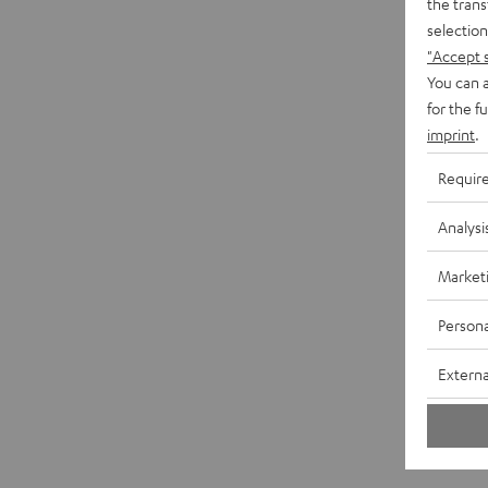
the trans
selection
"Accept 
You can a
for the f
imprint
.
Requir
Analysi
Market
Persona
Externa