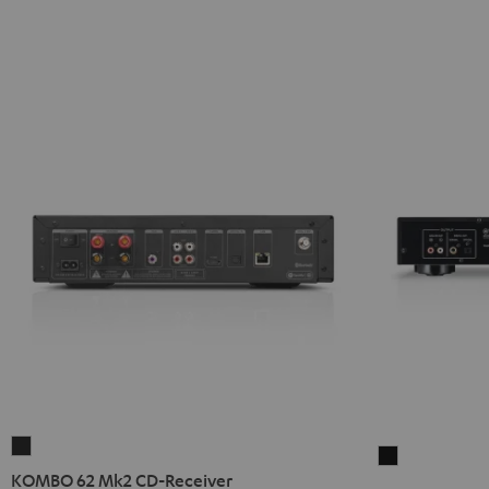
KOMBO
Yamaha
62
KOMBO 62 Mk2 CD-Receiver
CD-