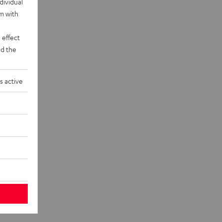
dividual
rm with
 effect
d the
s active