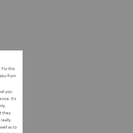
 For this
also from
hat you
vice. It's
nly
t they
really
well as to