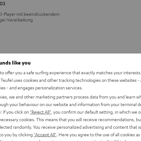
03
D-Player mit beeindruckendem
ger Verarbeitung
ounds like you
o offer you a safe surfing experience that exactly matches your interests.
Teufel uses cookies and other tracking technologies on these websites - 
ties - and engages personalization services.
kies, we and other marketing partners process data from you and learn w
rough your behaviour on our website and information from your terminal de
: If you click on
"Reject All"
, you confirm our default setting, in which we o
 necessary cookies. This means that you will receive recommendations, bu
elected randomly. You receive personalized advertising and content that is 
to you by clicking
"Accept All"
. Here you agree to the use of all cookies as 