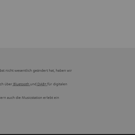
lbst nicht wesentlich geändert hat, haben wir
uch über
Bluetooth
und
DAB+
für digitalen
ern auch die Musicstation erlebt ein
blemlos Musik-CDs, CD-R/CD-RWs und MP3s,