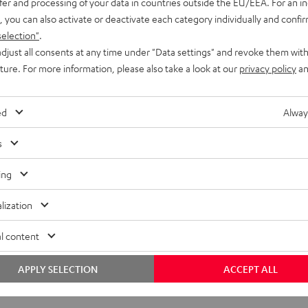
fer and processing of your data in countries outside the EU/EEA. For an in
, you can also activate or deactivate each category individually and confi
selection"
.
djust all consents at any time under "Data settings" and revoke them with
uture. For more information, please also take a look at our
privacy policy
an
ed
Alway
s
ing
lization
l content
APPLY SELECTION
ACCEPT ALL