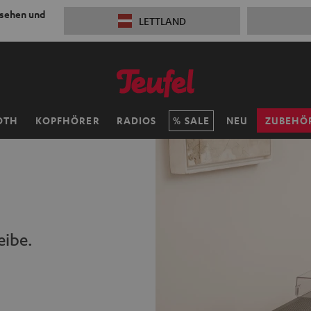
 sehen und
LETTLAND
OTH
KOPFHÖRER
RADIOS
SALE
NEU
ZUBEHÖ
eibe.