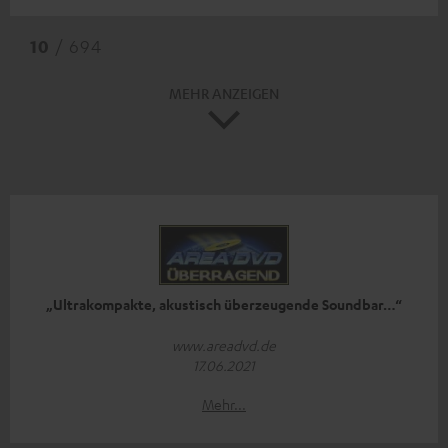
10
/ 694
MEHR ANZEIGEN
„Ultrakompakte, akustisch überzeugende Soundbar…“
www.areadvd.de
17.06.2021
Mehr...