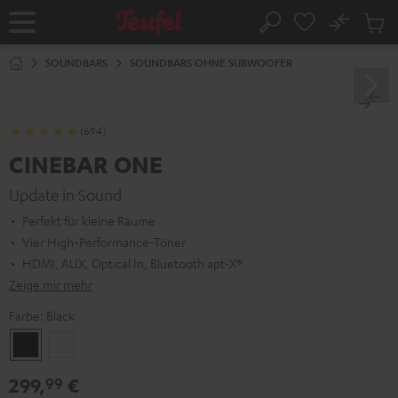
ZUM
NHALT
No
Abs
Startseite
Suche
RINGEN
Artike
im
SOUNDBARS
SOUNDBARS OHNE SUBWOOFER
Waren
(694)
CINEBAR ONE
Update in Sound
Perfekt für kleine Räume
Vier High-Performance-Töner
HDMI, AUX, Optical In, Bluetooth apt-X®
Zeige mir mehr
Farbe:
Black
Black
White
299,
€
99