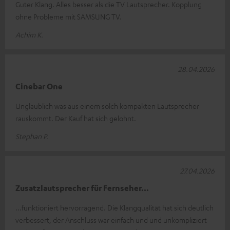
Guter Klang. Alles besser als die TV Lautsprecher. Kopplung
ohne Probleme mit SAMSUNG TV.
Achim K.
28.04.2026
Cinebar One
Unglaublich was aus einem solch kompakten Lautsprecher
rauskommt. Der Kauf hat sich gelohnt.
Stephan P.
27.04.2026
Zusatzlautsprecher für Fernseher...
...funktioniert hervorragend. Die Klangqualität hat sich deutlich
verbessert, der Anschluss war einfach und und unkompliziert