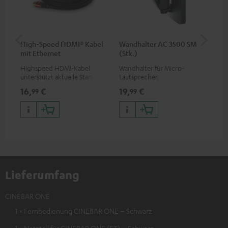
High-Speed HDMI® Kabel
Wandhalter AC 3500 SM
Ra
mit Ethernet
(Stk.)
Highspeed HDMI-Kabel
Wandhalter für Micro-
He
unterstützt aktuelle Standards
Lautsprecher
Key
wie z.B. 4K 50/60p und 4K 3D
rob
16,
€
19,
€
14
99
99
Ta
Lay
abn
Lieferumfang
CINEBAR ONE
1 × Fernbedienung CINEBAR ONE – Schwarz