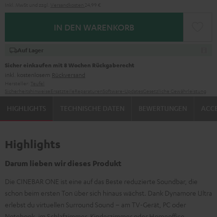
Inkl. MwSt
und zzgl.
Versandkosten
24,99 €
IN DEN WARENKORB
Auf Lager
Sicher einkaufen mit 8 Wochen Rückgaberecht
inkl. kostenlosem
Rückversand
Hersteller:
Teufel
Sicherheitshinweise
Ersatzteile
Reparaturen
Software-Updates
Gesetzliche Gewährleistung
HIGHLIGHTS
TECHNISCHE DATEN
BEWERTUNGEN
ACCE
Highlights
Darum lieben wir dieses Produkt
Die CINEBAR ONE ist eine auf das Beste reduzierte Soundbar, die
schon beim ersten Ton über sich hinaus wächst. Dank Dynamore Ultra
erlebst du virtuellen Surround Sound – am TV-Gerät, PC oder
Notebook, im Schlafzimmer, Kinderzimmer oder Homeoffice.