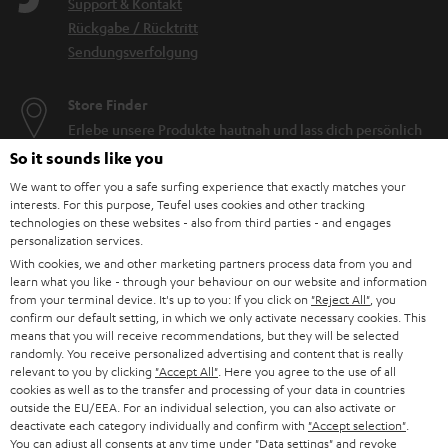
Support & Kontakt
Rückgabe / Rücktritt
Sendungsverfolgung
Store Finder
Erlebe unsere Produkte hautnah und lass dich persönlich
im Store beraten.
So it sounds like you
We want to offer you a safe surfing experience that exactly matches your
interests. For this purpose, Teufel uses cookies and other tracking
technologies on these websites - also from third parties - and engages
personalization services.
BIS ZU
With cookies, we and other marketing partners process data from you and
45 €
learn what you like - through your behaviour on our website and information
from your terminal device. It's up to you: If you click on
"Reject All"
, you
RABATT
confirm our default setting, in which we only activate necessary cookies. This
means that you will receive recommendations, but they will be selected
randomly. You receive personalized advertising and content that is really
N
Wähle deinen Gutschein!
relevant to you by clicking
"Accept All"
. Here you agree to the use of all
cookies as well as to the transfer and processing of your data in countries
Melde dich für den Newsletter an und erhalte bis zu
e
outside the EU/EEA. For an individual selection, you can also activate or
45 € als Dankeschön.
deactivate each category individually and confirm with
"Accept selection"
.
w
You can adjust all consents at any time under "Data settings" and revoke