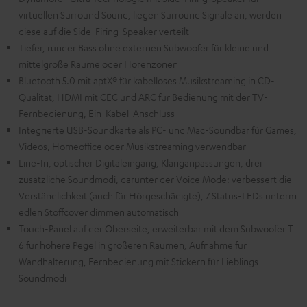
virtuellen Surround Sound, liegen Surround Signale an, werden
diese auf die Side-Firing-Speaker verteilt
Tiefer, runder Bass ohne externen Subwoofer für kleine und
mittelgroße Räume oder Hörenzonen
Bluetooth 5.0 mit aptX® für kabelloses Musikstreaming in CD-
Qualität, HDMI mit CEC und ARC für Bedienung mit der TV-
Fernbedienung, Ein-Kabel-Anschluss
Integrierte USB-Soundkarte als PC- und Mac-Soundbar für Games,
Videos, Homeoffice oder Musikstreaming verwendbar
Line-In, optischer Digitaleingang, Klanganpassungen, drei
zusätzliche Soundmodi, darunter der Voice Mode: verbessert die
Verständlichkeit (auch für Hörgeschädigte), 7 Status-LEDs unterm
edlen Stoffcover dimmen automatisch
Touch-Panel auf der Oberseite, erweiterbar mit dem Subwoofer T
6 für höhere Pegel in größeren Räumen, Aufnahme für
Wandhalterung, Fernbedienung mit Stickern für Lieblings-
Soundmodi