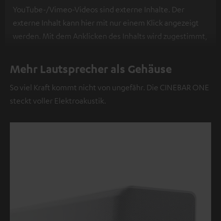
YouTube-/Vimeo-Videos sind externe Inhalte. Der
externe Inhalt kann hier mit nur einem Klick angezeigt
werden. Mit dem Anklicken des Inhalts wird zugestimmt,
dass externe Inhalte angezeigt werden. Dabei können
personenbezogene Daten an Drittplattformen
Mehr Lautsprecher als Gehäuse
übermittelt werden.
Weitere Informationen sind in der
So viel Kraft kommt nicht von ungefähr. Die CINEBAR ONE
Datenschutzerklärung unter I zu finden
.
steckt voller Elektroakustik.