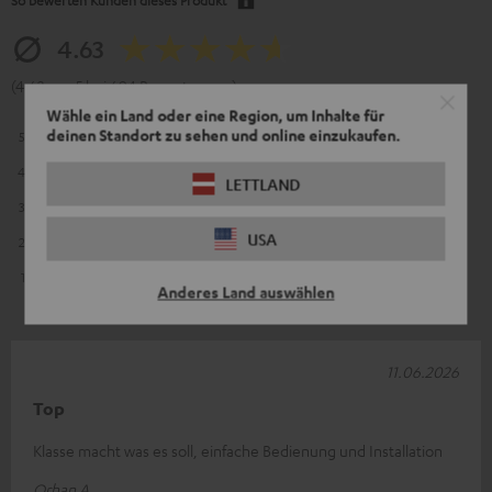
4.63
(4.63 von 5 bei 694 Bewertungen)
Wähle ein Land oder eine Region, um Inhalte für
deinen Standort zu sehen und online einzukaufen.
5
509
4
140
LETTLAND
3
29
USA
2
6
1
10
Anderes Land auswählen
11.06.2026
Top
Klasse macht was es soll, einfache Bedienung und Installation
Orhan A.