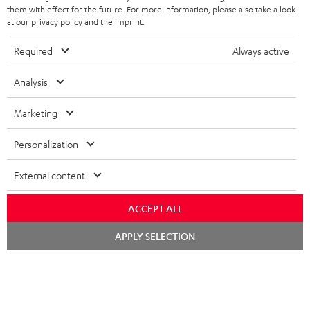
s
them with effect for the future. For more information, please also take a look
at our
privacy policy
and the
imprint
.
JETZT
EMAIL
l
ANME
WIDGET
e
Required
Always active
t
Analysis
t
e
Marketing
r
Personalization
a
n
External content
Kategorien
m
ACCEPT ALL
HEIMKINO
e
Unternehmen
Chat
l
APPLY SELECTION
starten
HEIMKINO-KOMPLETTANLAGEN
SUPPORT
d
Teufel Onlineshops
SOUNDBARS
u
KARRIERE
DEUTSCHLAND
n
STEREO