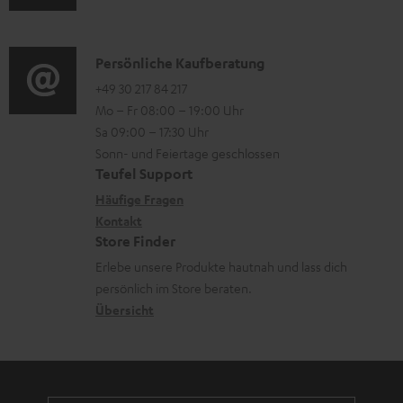
r
u
m
o
l
d
a
n
a
i
K
Persönliche Kaufberatung
t
e
d
o
o
+49 30 217 84 217
i
n
e
Mo – Fr 08:00 – 19:00 Uhr
-
n
o
z
n
Sa 09:00 – 17:30 Uhr
L
t
n
u
Sonn- und Feiertage geschlossen
e
a
e
Teufel Support
m
x
k
n
Häufige Fragen
V
i
Kontakt
t
z
e
Store Finder
k
d
u
r
Erlebe unsere Produkte hautnah und lass dich
o
a
r
s
persönlich im Store beraten.
n
t
G
Übersicht
a
e
a
n
n
r
d
a