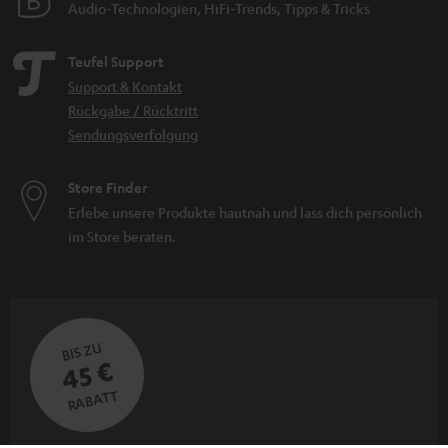
Audio-Technologien, HiFi-Trends, Tipps & Tricks
Teufel Support
Support & Kontakt
Rückgabe / Rücktritt
Sendungsverfolgung
Store Finder
Erlebe unsere Produkte hautnah und lass dich persönlich
im Store beraten.
BIS ZU
45 €
RABATT