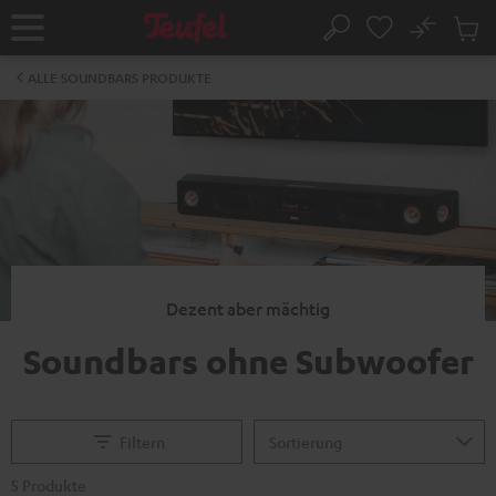
ZUM
NHALT
No
Abs
Startseite
Suche
RINGEN
Artike
im
ALLE SOUNDBARS PRODUKTE
Waren
Dezent aber mächtig
Soundbars ohne Subwoofer
Filtern
5 Produkte