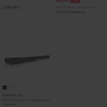
699,
€
99
Deal
1.199,
€
99
749,
99
€
Letzter niedrigster Preis
99
899,
€
Originalpreis
CINEBAR
CINEBAR
LUX
LUX
CINEBAR LUX
Schwarz
Weiß
WLAN-Soundbar mit eingebautem
Subwoofer