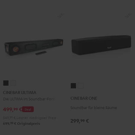
CINEBAR
CINEBAR
CINEBAR
CINEBAR
ULTIMA
ULTIMA
CINEBAR ULTIMA
ONE
ONE
Schwarz
Weiß
CINEBAR ONE
Die ULTIMA im Soundbar-Format
Black
White
Soundbar für kleine Räume
499,
€
99
Deal
549,
99
€
Letzter niedrigster Preis
299,
€
99
99
699,
€
Originalpreis