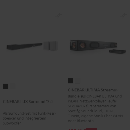
CINEBAR
CINEBAR
CINEBAR
CINEBAR
ULTIMA
ULTIMA
CINEBAR ULTIMA Streaming
LUX
LUX
Streaming
Streaming
Bundle aus CINEBAR ULTIMA und
Surround
Surround
WLAN-Netzwerkplayer Teufel
CINEBAR LUX Surround "5.0-Set"
Schwarz
Weiß
STREAMER fürs Streamen von
"5.0-
"5.0-
Spotify, SoundCloud, TIDAL,
Als Surround-Set mit Funk-Rear-
Set"
Set"
TuneIn, eigene Musik über WLAN
Speaker und integriertem
oder Bluetooth
Schwarz
Weiß
Subwoofer