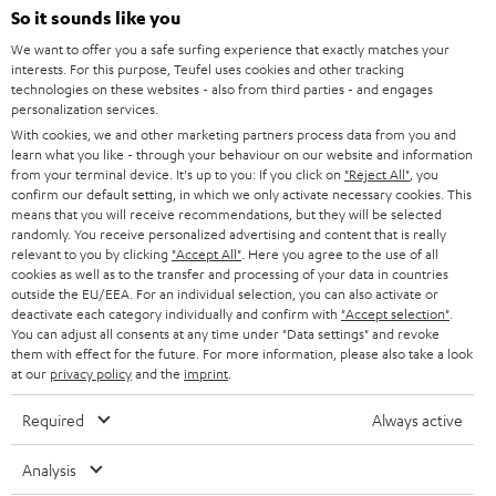
N
Wähle deinen Gutschein!
So it sounds like you
Melde dich für den Newsletter an und erhalte bis zu
e
We want to offer you a safe surfing experience that exactly matches your
45 € als Dankeschön.
w
interests. For this purpose, Teufel uses cookies and other tracking
technologies on these websites - also from third parties - and engages
s
personalization services.
JETZT
EMAIL
With cookies, we and other marketing partners process data from you and
l
ANME
learn what you like - through your behaviour on our website and information
WIDGET
e
from your terminal device. It's up to you: If you click on
"Reject All"
, you
confirm our default setting, in which we only activate necessary cookies. This
t
means that you will receive recommendations, but they will be selected
randomly. You receive personalized advertising and content that is really
t
relevant to you by clicking
"Accept All"
. Here you agree to the use of all
e
cookies as well as to the transfer and processing of your data in countries
outside the EU/EEA. For an individual selection, you can also activate or
r
deactivate each category individually and confirm with
"Accept selection"
.
You can adjust all consents at any time under "Data settings" and revoke
a
them with effect for the future. For more information, please also take a look
n
at our
privacy policy
and the
imprint
.
Kategorien
m
Required
Always active
HEIMKINO
e
Unternehmen
l
Analysis
HEIMKINO-KOMPLETTANLAGEN
SUPPORT