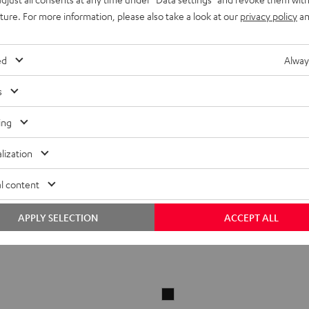
uture. For more information, please also take a look at our
privacy policy
an
ed
Alway
s
ing
lization
l content
APPLY SELECTION
ACCEPT ALL
USB-