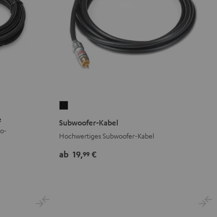
Subwoofer-
Kabel
e
Subwoofer-Kabel
Schwarz
eo-
Hochwertiges Subwoofer-Kabel
ab
19,
€
99