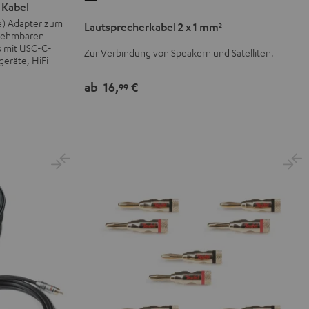
 Kabel
2
e) Adapter zum
Lautsprecherkabel 2 x 1 mm²
x
bnehmbaren
1
s mit USC-C-
Zur Verbindung von Speakern und Satelliten.
geräte, HiFi-
mm²
Schwarz
ab
16,
€
99