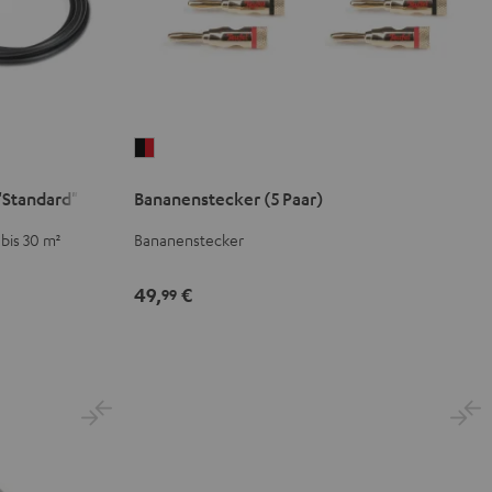
Bananenstecker
(5
"Standard"
Bananenstecker (5 Paar)
Paar)
Schwarz
bis 30 m²
Bananenstecker
/
Rot
49,
€
99