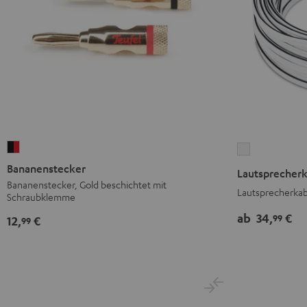
Bananenstecker
Lautsprecher
Schwarz
2
Bananenstecker
Lautsprecherk
/
x
Bananenstecker, Gold beschichtet mit
Lautsprecherkab
Schraubklemme
Rot
2,5
mm²
ab
34,
€
99
12,
€
99
Weiß