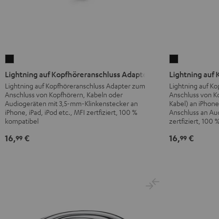
Lightning
Lightning
auf
auf
Lightning auf Kopfhöreranschluss Adapter
Lightning auf
Kopfhöreranschluss
Kopfhörerans
Lightning auf Kopfhöreranschluss Adapter zum
Lightning auf K
Anschluss von Kopfhörern, Kabeln oder
Anschluss von 
Adapter
Kabel
Audiogeräten mit 3,5-mm-Klinkenstecker an
Kabel) an iPhone
Schwarz
Schwarz
iPhone, iPad, iPod etc., MFI zertfiziert, 100 %
Anschluss an Au
kompatibel
zertfiziert, 100
16,
€
16,
€
99
99