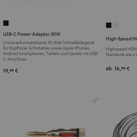
USB-
High-
High-
C
Speed
Speed
USB-C Power Adapter 30W
High-Speed HD
Power
HDMI®
HDMI®
Universell einsetzbares 30 Watt Schnellladegerät
Adapter
für Kopfhörer & Portables sowie Apple iPhones,
Kabel
Kabel
Highspeed HDMI-
30W
Android Smartphones, Tablets und Geräte mit USB-
Standards wie z.
mit
mit
C-Anschluss
Schwarz
Ethernet
Ethernet
ab
16,
€
99
Schwarz
Weiß
19,
€
99