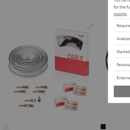
Schwarz
Weiß
for the f
imprint
.
Requir
Analysi
Market
Persona
Externa
Stereo-
5.1