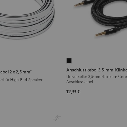
Anschlusskabel
kabel
3,5-
Anschlusskabel 3,5-mm-Klink
abel 2 x 2,5 mm²
mm-
Universelles 3,5-mm-Klinken-Ster
el für High‑End‑Speaker
Anschlusskabel
Klinke
Schwarz
12,
€
99