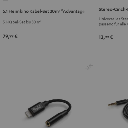
Cinch-
Heimkino
Stereo-Cinch-
5.1 Heimkino Kabel-Set 30m² "Advantage"
Kabel
Kabel-
Schwarz
Universelles St
Set
5.1‑Kabel‑Set bis 30 m²
passend für alle
30m²
"Advantage"
79,
€
99
12,
€
99
Weiß