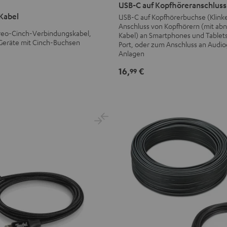
C
USB-C auf Kopfhöreranschluss
auf
Kabel
USB-C auf Kopfhörerbuchse (Klink
Anschluss von Kopfhörern (mit a
Kopfhöreranschluss
ereo-Cinch-Verbindungskabel,
Kabel) an Smartphones und Tablet
Kabel
 Geräte mit Cinch-Buchsen
Port, oder zum Anschluss an Audio
Schwarz
Anlagen
16,
€
99