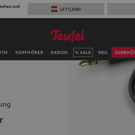
 sehen und
LETTLAND
OTH
KOPFHÖRER
RADIOS
SALE
NEU
ZUBEHÖ
dung
r