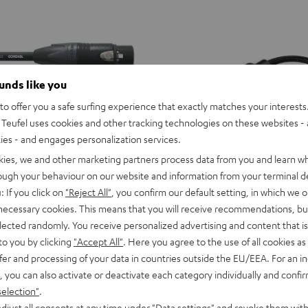
ounds like you
o offer you a safe surfing experience that exactly matches your interests.
Teufel uses cookies and other tracking technologies on these websites - 
ties - and engages personalization services.
kies, we and other marketing partners process data from you and learn w
rough your behaviour on our website and information from your terminal de
: If you click on
"Reject All"
, you confirm our default setting, in which we o
 necessary cookies. This means that you will receive recommendations, bu
USB-
elected randomly. You receive personalized advertising and content that is 
C
USB-C auf Kopfhöreranschluss
to you by clicking
"Accept All"
. Here you agree to the use of all cookies as 
auf
abel
USB-C auf Kopfhöreranschluss Ad
fer and processing of your data in countries outside the EU/EEA. For an in
Verbinden von Kopfhörern oder Kab
Kopfhöreranschluss
udio‑ und Mikrofonverbindung
mm-Klinkenstecker an Smartphone
, you can also activate or deactivate each category individually and confi
Adapter
USB-C-Port
selection"
.
Schwarz
16,
€
99
djust all consents at any time under "Data settings" and revoke them with