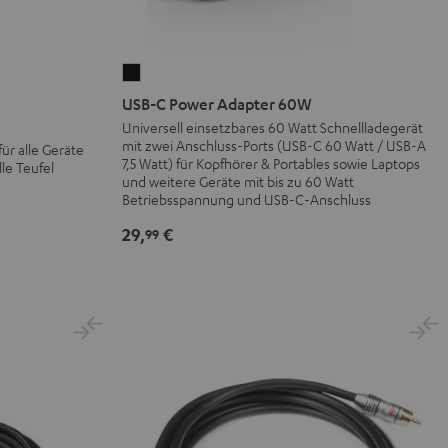
USB-
C
USB-C Power Adapter 60W
Power
Universell einsetzbares 60 Watt Schnellladegerät
mit zwei Anschluss-Ports (USB-C 60 Watt / USB-A
Adapter
ür alle Geräte
7,5 Watt) für Kopfhörer & Portables sowie Laptops
le Teufel
60W
und weitere Geräte mit bis zu 60 Watt
Schwarz
Betriebsspannung und USB-C-Anschluss
29,
€
99