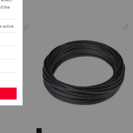
d the
s active
Lautsprecherkabel