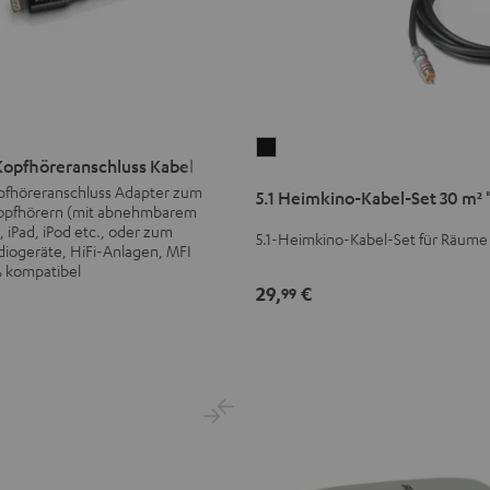
5.1
 Kopfhöreranschluss Kabel
Heimkino-
chluss
opfhöreranschluss Adapter zum
5.1 Heimkino-Kabel-Set 30 m² 
Kabel-
Kopfhörern (mit abnehmbarem
Set
, iPad, iPod etc., oder zum
5.1-Heimkino-Kabel-Set für Räume 
diogeräte, HiFi-Anlagen, MFI
30
 % kompatibel
m²
29,
€
99
"Standard"
Schwarz