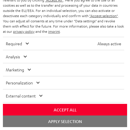
relevant to you by clicking
"Accept All"
. Here you agree to the use of all
cookies as well as to the transfer and processing of your data in countries
outside the EU/EEA. For an individual selection, you can also activate or
deactivate each category individually and confirm with
"Accept selection"
.
You can adjust all consents at any time under "Data settings" and revoke
them with effect for the future. For more information, please also take a look
at our
privacy policy
and the
imprint
.
Lieferumfang
Required
Always active
CINEBAR 22 Power Edition für Dolby Atmos "5.1-Set"
1 × Soundbar CB 22 – Schwarz
Analysis
1 × CINEBAR 22 Stromkabel – Schwarz
1 × CINEBAR 22 Fernbedienung – Schwarz
Marketing
2 × AAA-Batterie
Personalization
1 × T 10 Subwoofer – Schwarz
External content
ACCEPT ALL
Chat
APPLY SELECTION
starten