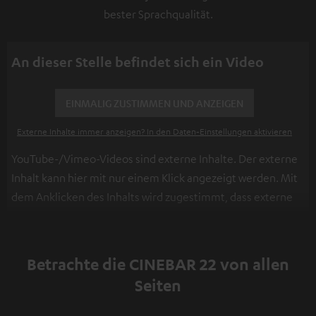
bester Sprachqualität.
An dieser Stelle befindet sich ein Video
EINMALIG ZUSTIMMEN UND ANZEIGEN
Externe Inhalte immer anzeigen? In den Daten‑Einstellungen aktivieren
YouTube-/Vimeo-Videos sind externe Inhalte. Der externe
Inhalt kann hier mit nur einem Klick angezeigt werden. Mit
dem Anklicken des Inhalts wird zugestimmt, dass externe
Inhalte angezeigt werden. Dabei können
personenbezogene Daten an Drittplattformen
übermittelt werden.
Weitere Informationen sind in der
Betrachte die CINEBAR 22 von allen
Datenschutzerklärung unter I zu finden
.
Seiten