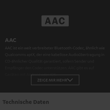
AAC
AAC ist ein weit verbreiteter Bluetooth-Codec, ähnlich wie
Qualcomms aptX, der eine kabellose Audioübertragung in
CD-ähnlicher Qualität garantiert, sofern Sender und
Empfänger den Codec unterstützen. AAC gibt es auf
Geräten mit Android oder iOS.
ZEIGE MIR MEHR
Technische Daten