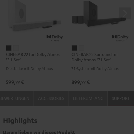
CINEBAR
CINEBAR
CINEBAR
CINEBAR
CINEBAR 22 für Dolby Atmos
CINEBAR 22 Surround für
22
22
22
22
"5.1-Set"
Dolby Atmos "7.1-Set"
für
für
Surround
Surround
Die starke mit Dolby Atmos
7.1-System mit Dolby Atmos
Dolby
Dolby
für
für
Atmos
Atmos
Dolby
Dolby
599,
€
899,
€
99
99
"5.1-
"5.1-
Atmos
Atmos
Set"
Set"
"7.1-
"7.1-
BEWERTUNGEN
ACCESSORIES
LIEFERUMFANG
SUPPORT
Schwarz
Weiß
Set"
Set"
Schwarz
Weiß
Highlights
Darum lieben wir dieses Produkt