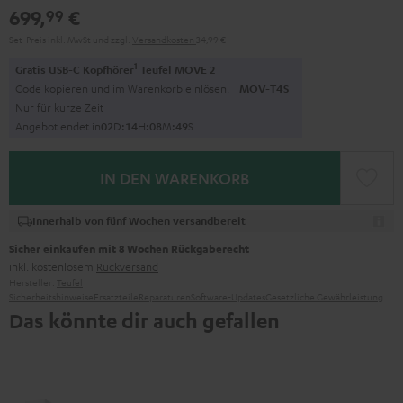
699,
€
99
Set-Preis inkl. MwSt
und zzgl.
Versandkosten
34,99 €
1
Gratis USB-C Kopfhörer
Teufel MOVE 2
Code kopieren und im Warenkorb einlösen.
MOV-T4S
Nur für kurze Zeit
Angebot endet in
0
2
D
:
1
4
H
:
0
8
M
:
4
7
S
IN DEN WARENKORB
Innerhalb von fünf Wochen versandbereit
Sicher einkaufen mit 8 Wochen Rückgaberecht
inkl. kostenlosem
Rückversand
Hersteller:
Teufel
Sicherheitshinweise
Ersatzteile
Reparaturen
Software-Updates
Gesetzliche Gewährleistung
Das könnte dir auch gefallen