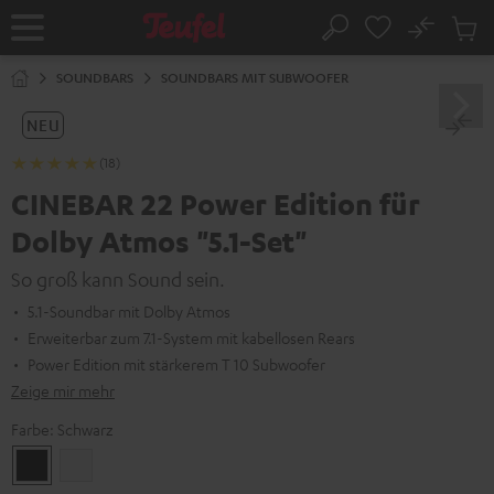
ZUM
NHALT
No
Abs
Startseite
Suche
RINGEN
Artike
im
SOUNDBARS
SOUNDBARS MIT SUBWOOFER
Waren
NEU
(18)
CINEBAR 22 Power Edition für
Dolby Atmos "5.1-Set"
So groß kann Sound sein.
5.1-Soundbar mit Dolby Atmos
Erweiterbar zum 7.1-System mit kabellosen Rears
Power Edition mit stärkerem T 10 Subwoofer
Zeige mir mehr
Farbe:
Schwarz
Schwarz
Weiß