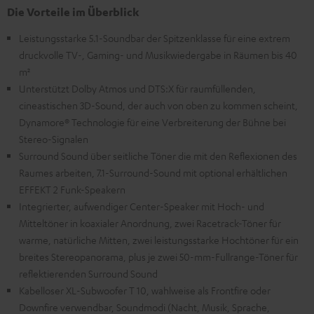
Die Vorteile im Überblick
Leistungsstarke 5.1-Soundbar der Spitzenklasse für eine extrem
druckvolle TV-, Gaming- und Musikwiedergabe in Räumen bis 40
m²
Unterstützt Dolby Atmos und DTS:X für raumfüllenden,
cineastischen 3D-Sound, der auch von oben zu kommen scheint,
Dynamore® Technologie für eine Verbreiterung der Bühne bei
Stereo-Signalen
Surround Sound über seitliche Töner die mit den Reflexionen des
Raumes arbeiten, 7.1-Surround-Sound mit optional erhältlichen
EFFEKT 2 Funk-Speakern
Integrierter, aufwendiger Center-Speaker mit Hoch- und
Mitteltöner in koaxialer Anordnung, zwei Racetrack-Töner für
warme, natürliche Mitten, zwei leistungsstarke Hochtöner für ein
breites Stereopanorama, plus je zwei 50-mm-Fullrange-Töner für
reflektierenden Surround Sound
Kabelloser XL-Subwoofer T 10, wahlweise als Frontfire oder
Downfire verwendbar, Soundmodi (Nacht, Musik, Sprache,