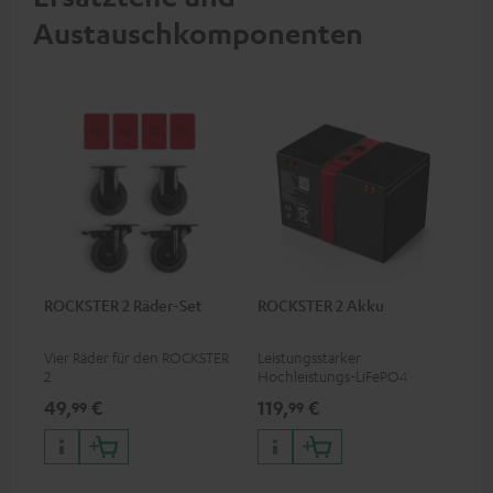
Austauschkomponenten
ROCKSTER 2 Räder-Set
ROCKSTER 2 Akku
Vier Räder für den ROCKSTER
Leistungsstarker
2
Hochleistungs-LiFePO4-Akku
mit Tiefentladeschutz für den
49,
€
119,
€
99
99
ROCKSTER 2