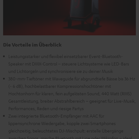
Die Vorteile im Überblick
Leistungsstarker und flexibel einsetzbarer Event-Bluetooth-
Speaker mit DMX-Control – steuere Lichtsysteme wie LED-Bars
und Lichtorgeln und synchronisiere sie zu deiner Musik
380-mm-Tieftöner mit Waveguide für abgrundtiefe Bässe bis 36 Hz
(- 6 dB), hochbelastbarer Kompressionshochtöner mit
Hochtonhorn für klaren, fein aufgelösten Sound, 440 Watt (RMS)
Gesamtleistung, breiter Abstrahlbereich – geeignet für Live-Musik,
Performances, Reden und riesige Partys
Zwei integrierte Bluetooth-Empfänger mit AAC für
lippensynchrone Wiedergabe, kopple zwei Smartphones
gleichzeitig, beleuchtetes DJ-Mischpult: erstelle Übergänge
zwischen Songs, mische Bluetooth mit Line oder Mikrofon – ideal