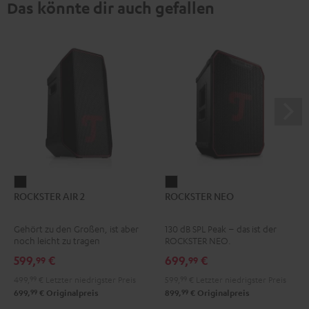
Das könnte dir auch gefallen
ROCKSTER
ROCKSTER
ROCKSTER AIR 2
ROCKSTER NEO
AIR
NEO
2
Schwarz
Gehört zu den Großen, ist aber
130 dB SPL Peak – das ist der
Schwarz
noch leicht zu tragen
ROCKSTER NEO.
599,
€
699,
€
99
99
499,
99
€
Letzter niedrigster Preis
599,
99
€
Letzter niedrigster Preis
99
99
699,
€
Originalpreis
899,
€
Originalpreis