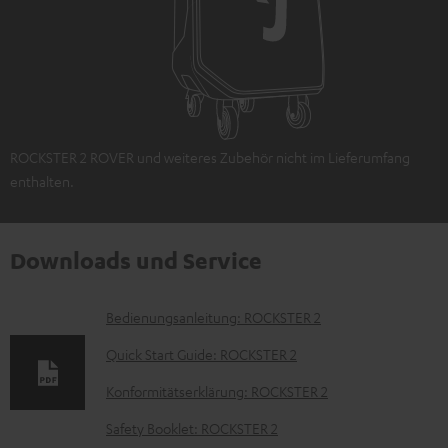
ROCKSTER 2 ROVER und weiteres Zubehör nicht im Lieferumfang
enthalten.
Downloads und Service
D
Bedienungsanleitung: ROCKSTER 2
o
Quick Start Guide: ROCKSTER 2
k
Konformitätserklärung: ROCKSTER 2
u
Safety Booklet: ROCKSTER 2
m