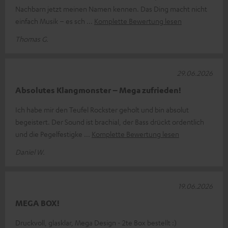
Nachbarn jetzt meinen Namen kennen. Das Ding macht nicht
einfach Musik – es sch
Komplette Bewertung lesen
Thomas G.
29.06.2026
Absolutes Klangmonster – Mega zufrieden!
Ich habe mir den Teufel Rockster geholt und bin absolut
begeistert. Der Sound ist brachial, der Bass drückt ordentlich
und die Pegelfestigke
Komplette Bewertung lesen
Daniel W.
19.06.2026
MEGA BOX!
Druckvoll, glasklar, Mega Design - 2te Box bestellt :)