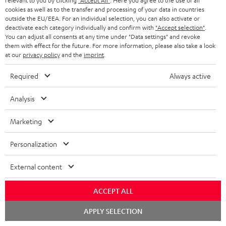
relevant to you by clicking
"Accept All"
. Here you agree to the use of all
cookies as well as to the transfer and processing of your data in countries
outside the EU/EEA. For an individual selection, you can also activate or
deactivate each category individually and confirm with
"Accept selection"
.
BIS ZU
You can adjust all consents at any time under "Data settings" and revoke
45 €
them with effect for the future. For more information, please also take a look
RABATT
at our
privacy policy
and the
imprint
.
Required
Always active
N
Wähle deinen Gutschein!
Melde dich für den Newsletter an und erhalte bis zu
e
Analysis
45 € als Dankeschön.
w
Marketing
s
JETZT
EMAIL
l
Personalization
ANME
WIDGET
e
External content
t
t
ACCEPT ALL
e
Chat
APPLY SELECTION
starten
r