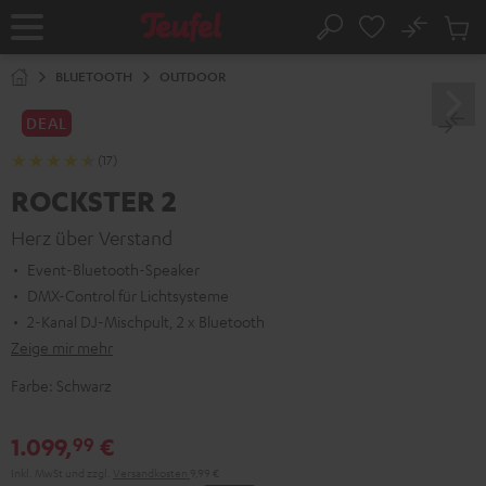
ZUM
NHALT
No
Abs
Startseite
Suche
RINGEN
Artike
im
BLUETOOTH
OUTDOOR
Waren
DEAL
(17)
ROCKSTER 2
Herz über Verstand
Event-Bluetooth-Speaker
DMX-Control für Lichtsysteme
2-Kanal DJ-Mischpult, 2 x Bluetooth
Zeige mir mehr
Farbe:
Schwarz
1.099,
€
99
Inkl. MwSt
und zzgl.
Versandkosten
9,99 €