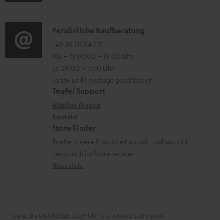
u
m
o
l
d
a
n
a
i
K
Persönliche Kaufberatung
t
e
d
o
o
+49 30 217 84 217
i
n
e
Mo – Fr 08:00 – 19:00 Uhr
-
n
o
z
n
Sa 09:00 – 17:30 Uhr
L
t
n
u
Sonn- und Feiertage geschlossen
e
a
e
Teufel Support
m
x
k
n
Häufige Fragen
V
i
Kontakt
t
z
e
Store Finder
k
d
u
r
Erlebe unsere Produkte hautnah und lass dich
o
a
r
s
persönlich im Store beraten.
n
t
G
Übersicht
a
e
a
n
n
r
d
a
1
Gültig bis 08.08.2026, 23:59 Uhr. Gratis Move 2 ab einem