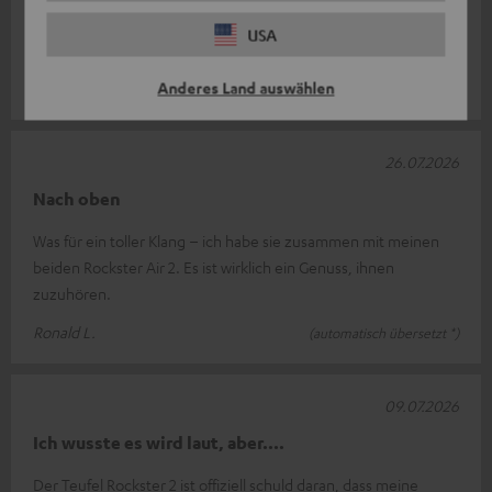
hervorragend! Da gibt es nicht viel hinzuzufügen, außer
USA
vielleicht das Gewicht.
Anderes Land auswählen
LOUIS C.
(automatisch übersetzt *)
26.07.2026
Nach oben
Was für ein toller Klang – ich habe sie zusammen mit meinen
beiden Rockster Air 2. Es ist wirklich ein Genuss, ihnen
zuzuhören.
Ronald L.
(automatisch übersetzt *)
09.07.2026
Ich wusste es wird laut, aber....
Der Teufel Rockster 2 ist offiziell schuld daran, dass meine