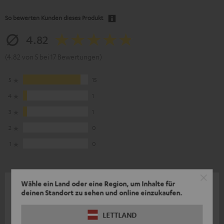
So bewerten Kunden dieses Produkt
4.82
(4.82 von 5 bei 17 Bewertungen)
5
15
4
1
3
1
2
0
1
0
Wähle ein Land oder eine Region, um Inhalte für
04.08.2026
deinen Standort zu sehen und online einzukaufen.
Rockstar 2
LETTLAND
Ein sehr gutes, hochwertiges Produkt – der Klang ist