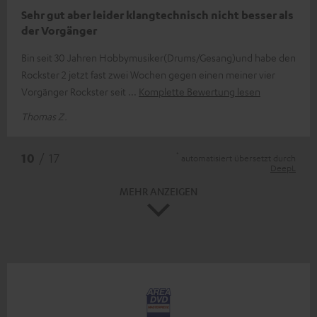
Sehr gut aber leider klangtechnisch nicht besser als
der Vorgänger
Bin seit 30 Jahren Hobbymusiker(Drums/Gesang)und habe den
Rockster 2 jetzt fast zwei Wochen gegen einen meiner vier
Vorgänger Rockster seit
Komplette Bewertung lesen
Thomas Z.
*
10
/ 17
automatisiert übersetzt durch
DeepL
MEHR ANZEIGEN