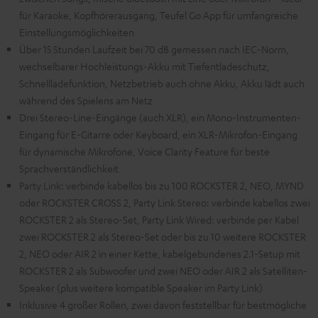
für Karaoke, Kopfhörerausgang, Teufel Go App für umfangreiche
Einstellungsmöglichkeiten
Über 15 Stunden Laufzeit bei 70 dB gemessen nach IEC-Norm,
wechselbarer Hochleistungs-Akku mit Tiefentladeschutz,
Schnellladefunktion, Netzbetrieb auch ohne Akku, Akku lädt auch
während des Spielens am Netz
Drei Stereo-Line-Eingänge (auch XLR), ein Mono-Instrumenten-
Eingang für E-Gitarre oder Keyboard, ein XLR-Mikrofon-Eingang
für dynamische Mikrofone, Voice Clarity Feature für beste
Sprachverständlichkeit
Party Link: verbinde kabellos bis zu 100 ROCKSTER 2, NEO, MYND
oder ROCKSTER CROSS 2, Party Link Stereo: verbinde kabellos zwei
ROCKSTER 2 als Stereo-Set, Party Link Wired: verbinde per Kabel
zwei ROCKSTER 2 als Stereo-Set oder bis zu 10 weitere ROCKSTER
2, NEO oder AIR 2 in einer Kette, kabelgebundenes 2.1-Setup mit
ROCKSTER 2 als Subwoofer und zwei NEO oder AIR 2 als Satelliten-
Speaker (plus weitere kompatible Speaker im Party Link)
Inklusive 4 großer Rollen, zwei davon feststellbar für bestmögliche