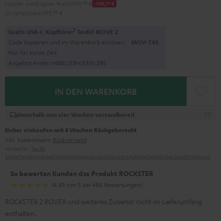
Letzter niedrigster Preis
1.199,
99
€
-100,
00
€
Originalpreis
1.199,
99
€
1
Gratis USB-C Kopfhörer
Teufel MOVE 2
Code kopieren und im Warenkorb einlösen.
MOV-T4S
Nur für kurze Zeit
Angebot endet in
0
0
D
:
2
3
H
:
5
7
M
:
2
8
S
IN DEN WARENKORB
Innerhalb von vier Wochen versandbereit
Sicher einkaufen mit 8 Wochen Rückgaberecht
inkl. kostenlosem
Rückversand
Hersteller:
Teufel
Sicherheitshinweise
Ersatzteile
Reparaturen
Software-Updates
Gesetzliche Gewährleistung
So bewerten Kunden das Produkt ROCKSTER
(4.89 von 5 bei 488 Bewertungen)
ROCKSTER 2 ROVER und weiteres Zubehör nicht im Lieferumfang
enthalten.