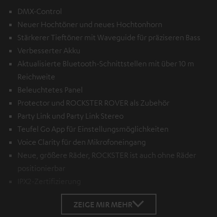
DMX-Control
Neuer Hochtöner und neues Hochtonhorn
Stärkerer Tieftöner mit Waveguide für präziseren Bass
Verbesserter Akku
Aktualisierte Bluetooth-Schnittstellen mit über 10 m
Reichweite
Beleuchtetes Panel
Protector und ROCKSTER ROVER als Zubehör
Party Link und Party Link Stereo
Teufel Go App für Einstellungsmöglichkeiten
Voice Clarity für den Mikrofoneingang
Neue, größere Räder, ROCKSTER ist auch ohne Räder
positionierbar
IPX2-Zertifizierung
ZEIGE MIR MEHR