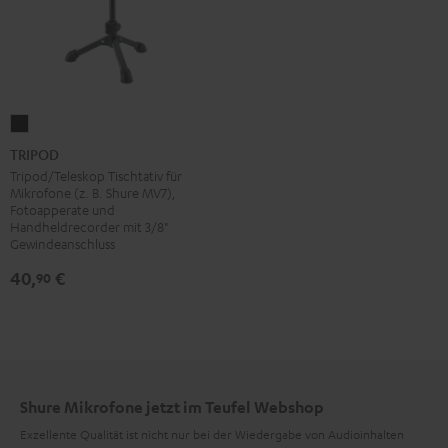
TRIPOD
Schwarz
TRIPOD
Tripod/Teleskop Tischtativ für
Mikrofone (z. B. Shure MV7),
Fotoapperate und
Handheldrecorder mit 3/8"
Gewindeanschluss
40,
€
90
Shure Mikrofone jetzt im Teufel Webshop
Exzellente Qualität ist nicht nur bei der Wiedergabe von Audioinhalten