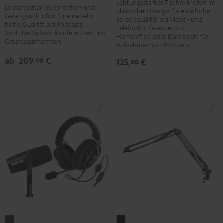
Schwarz
Schwarz
Leistungsstarkes Tischmikrofon im
Leistungsstarkes Sprecher- und
klassischen Design für eine hohe
/
Gesangsmikrofon für eine sehr
Sprachqualität bei Video- und
hohe Qualität bei Podcasts,
Silber
Telefonkonferenzen im
Youtube-Videos, Konferenzen und
Homeoffice oder Büro sowie für
Gesangsaufnahmen
Aufnahmen von Podcasts
ab
209,
€
00
125,
€
00
BOOM
ZOLA