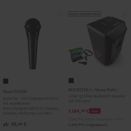
NEUE GENERATION
ROCKSTER
Shure
2
PGA58
ROCKSTER 2 + Shure PGA58
Shure PGA58
+
Schwarz
Unser größter Bluetooth-Speaker
Sprecher- und Gesangsmikrofon
mit Mikrofon
Shure
mit exzellentem
Preis/Klangverhältnis für Musiker,
PGA58
1.184,
€
99
Deal
Künstler, Performer und Redner
Schwarz
1.284,
99
€
Letzter niedrigster Preis
ab
95,
€
00
99
1.294,
€
Originalpreis