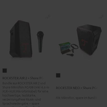
ROCKSTER
ROCKSTER
AIR
ROCKSTER AIR 2 + Shure PGA58
NEO
2
Bundle aus ROCKSTER AIR 2 und
+
Shure Mikrofon PGA58 (inkl 4,6 m
ROCKSTER NEO + Shure PGA58
+
XLR->XLR Mikrofonkabel) für eine
Shure
Shure
hochwertige, lautstarke,
Mit Mikrofon, spare im Bundle
PGA58
verzerrungsfreie Musik- und
PGA58
Sprachwiedergabe – spare
Schwarz
Schwarz