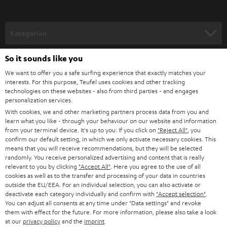
orderst: Unsere Partnerprodukte von Shure kommen ebenso wie unsere
a
Kopfhörer REAL PURE und REAL BLUE mit dem notwendigen Zubehör
einher. Dennoch lohnt sich ein Blick auf die Anschlüsse an zusätzlichen
n
Kategorien
Geräten wie Mischpult und Rechner. Falls nötig, findest du im Fachhandel
m
entsprechende Adapter. Stative oder Standfüße findest du bereits in
unserer Rubrik
Zubehör
.
HEIMKINO
e
So it sounds like you
Unternehmen
Ausgezeichnet für technische Innovation: Mikrofone
l
We want to offer you a safe surfing experience that exactly matches your
HEIMKINO-KOMPLETTANLAGEN
interests. For this purpose, Teufel uses cookies and other tracking
von Shure im Teufel Shop
SUPPORT
d
Teufel Onlineshops
technologies on these websites - also from third parties - and engages
Die Nachfrage nach Mikrofonen für
Videokonferenzen
und Podcasts ist
personalization services.
SOUNDBARS
u
KARRIERE
jüngst stark gestiegen. Da uns gute Qualität bei Tonaufnahmen über
With cookies, we and other marketing partners process data from you and
DEUTSCHLAND
n
Mikrofone wichtig ist, arbeiten wir mit ausgewählten Partner wie Shure
learn what you like - through your behaviour on our website and information
STEREO
zusammen, welche zwei leicht bedienbare und kompatible Geräte
PRESSE & MARKETING
from your terminal device. It's up to you: If you click on
"Reject All"
, you
g
konzipiert haben, die du bequem über unseren Shop beziehen kannst:
confirm our default setting, in which we only activate necessary cookies. This
ÖSTERREICH
SMART HOME
means that you will receive recommendations, but they will be selected
GESCHÄFTSKUNDEN
SHURE MV7X
randomly. You receive personalized advertising and content that is really
Leistungsstarkes Mikrofon für Gesang, Sprache oder Gaming. Mit
relevant to you by clicking
"Accept All"
. Here you agree to the use of all
SCHWEIZ
BLUETOOTH-LAUTSPRECHER
PARTNERPROGRAMM
USB-Anschluss für Laptop, PC oder Mac sowie XLR zum Anschluss an
cookies as well as to the transfer and processing of your data in countries
outside the EU/EEA. For an individual selection, you can also activate or
ein professionelles Audiogerät.
KOPFHÖRER
deactivate each category individually and confirm with
"Accept selection"
.
Extrem vielseitig und ideal für Podcasts geeignet.
NIEDERLANDE
BLOG
You can adjust all consents at any time under "Data settings" and revoke
Voice Isolation Technologie ermöglicht eine bessere
them with effect for the future. For more information, please also take a look
BLUETOOTH-KOPFHÖRER
Sprachverständlichkeit.
NEWSLETTER
at our
privacy policy
and the
imprint
.
BELGIEN