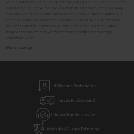
wichtig, sondern auch bei der Aufnahme von Musik und Sprache. So ist es
zum Beispiel bei der Aufnahme von Podcasts oder Hörbüchern, Gesang,
YouTube Videos oder Konferenzen wichtig, dass die Stimme sauber zur
Geltung kommt. Ob Sound oder Sprache: Für beste Audio-Aufnahmen
braucht es ein leistungsstarkes Mikrofon, das genau das kann. Daher
kooperieren wir mit dem weltbekannten Hersteller hochwertiger
Mikrofone: Shure
Mehr anzeigen
Wie funktioniert ein Mikrofon?
Mikrofone sind Schallwandler. Es gibt verschiedene Mikrofon-Typen, doch
vereinfacht gesagt, funktionieren sie nach demselben Prinzip: Schall trifft
auf eine Membran und das Mikrofon wandelt diese Schwingungen in ein
elektrisches Signal um. Nun lässt sich dieses Signal elektrisch verarbeiten,
aufzeichnen und wiedergeben. Diese Aufgabe ist allerdings nicht simpel,
8 Wochen Probehören
denn Mikrofone müssen in einem großen Frequenzbereich arbeiten. Zum
Beispiel umfasst die menschliche Sprache ein Frequenzspektrum von etwa
Gratis Rückversand
80 bis 12.000 Hz. Bei Musik und Sound fällt der Frequenzbereich
wiederum um einiges größer aus.
Sicher hast du dich schon einmal gefragt, welche Mikrofon-Typen es gibt
Inhouse Kundenservice
und welches Mikrofon speziell für deine Zwecke geeignet ist. Das ist gar
nicht so einfach zu beantworten, denn es existieren diverse Mikrofone für
Mehr als 45 Jahre Erfahrung
verschiedene Aufnahmezwecke wie beispielsweise Mikrofone für die