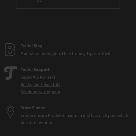
Aufnahme von Instrumenten, Gesang, Studio, Kamera und Sprache. Grob
unterscheiden kannst du Mikrofone anhand ihrer Richtcharakteristik,
Funktionsweise und Schnittstelle. An der Schnittstelle ist meist schon gut
erkennbar, wofür das jeweilige Mikrofon vorgesehen ist: Ein XLR Anschluss
verweist auf eine professionelle Studioumgebung, ein Anschluss über USB
ist meist an Mikrofonen zu finden, die eher für den Heimgebrauch
konzipiert sind. Allerdings gibt es auch Allrounder wie das SHURE MV7,
Teufel Blog
welches sowohl über einen
USB
sowie einen Anschluss über XLR verfügt
und im Bereich Audio vielfältig genutzt werden kann.
Audio-Technologien, HiFi-Trends, Tipps & Tricks
Wie kaufe ich das richtige Mikrofon?
Teufel Support
Achte für die Wahl des passenden Mikrofons für dich auf folgende
Support & Kontakt
Aspekte:
Rückgabe / Rücktritt
Welchen Zweck soll das Mikrofon erfüllen (was soll es können)? Ist
Sendungsverfolgung
dieses für das
Homeoffice
oder aber für die Aufnahme von
Gesang
vorgesehen?
Wird das Mikrofon am
PC
zum Einsatz kommen oder woanders? Ob
Store Finder
nämlich ein dynamisches Mikro oder ein Kondensator-Modell besser
Erlebe unsere Produkte hautnah und lass dich persönlich
für dich geeignet ist, ist abhängig vom Einsatzbereich und auch von
im Store beraten.
deiner Präferenz.
Brauchst du noch passende
Ausstattung oder Zubehör
zu deinem