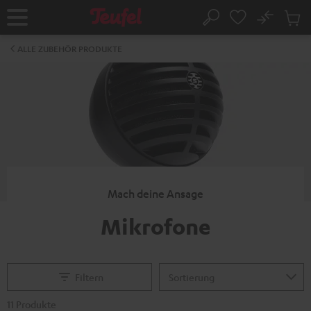
ZUM
NHALT
No
Abs
Startseite
Suche
RINGEN
Artike
im
ALLE ZUBEHÖR PRODUKTE
Waren
Mach deine Ansage
Mikrofone
Filtern
11 Produkte