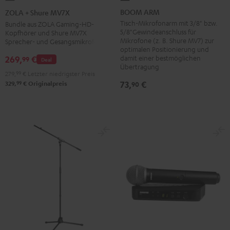
ARM
+
BOOM ARM
ZOLA + Shure MV7X
Schwarz
Shure
Tisch-Mikrofonarm mit 3/8" bzw.
Bundle aus ZOLA Gaming-HD-
5/8"Gewindeanschluss für
Kopfhörer und Shure MV7X
MV7X
Mikrofone (z. B. Shure MV7) zur
Sprecher- und Gesangsmikrofon
Dark
optimalen Positionierung und
damit einer bestmöglichen
269,
€
Gray
99
Deal
Übertragung
279,
99
€
Letzter niedrigster Preis
73,
€
99
90
329,
€
Originalpreis