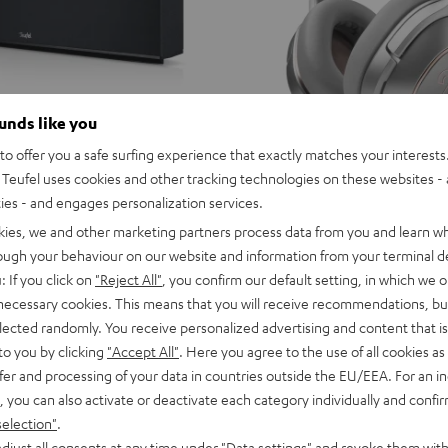
ounds like you
o offer you a safe surfing experience that exactly matches your interests.
Teufel uses cookies and other tracking technologies on these websites - 
ties - and engages personalization services.
kies, we and other marketing partners process data from you and learn w
rough your behaviour on our website and information from your terminal de
: If you click on
"Reject All"
, you confirm our default setting, in which we o
 necessary cookies. This means that you will receive recommendations, bu
elected randomly. You receive personalized advertising and content that is 
to you by clicking
"Accept All"
. Here you agree to the use of all cookies as 
fer and processing of your data in countries outside the EU/EEA. For an in
, you can also activate or deactivate each category individually and confi
selection"
.
djust all consents at any time under "Data settings" and revoke them with