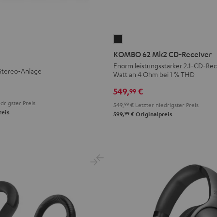
KOMBO
62
KOMBO 62 Mk2 CD-Receiver
Mk2
Enorm leistungsstarker 2.1-CD-Rece
Stereo-Anlage
Watt an 4 Ohm bei 1 % THD
CD-
Receiver
549,
€
99
Night
drigster Preis
549,
99
€
Letzter niedrigster Preis
Black
reis
99
599,
€
Originalpreis