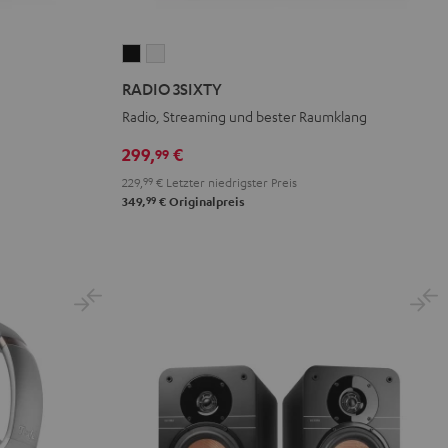
RADIO
RADIO
3SIXTY
3SIXTY
RADIO 3SIXTY
Schwarz
Weiß
Radio, Streaming und bester Raumklang
299,
€
99
229,
99
€
Letzter niedrigster Preis
99
349,
€
Originalpreis