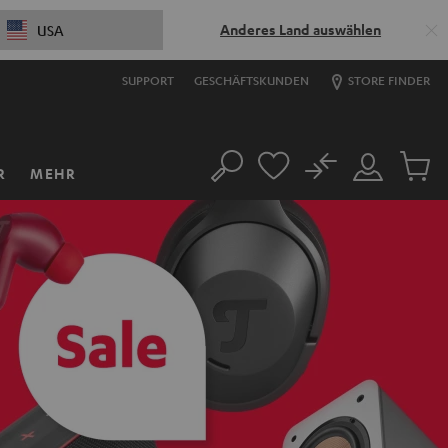
Anderes Land auswählen
USA
SUPPORT
GESCHÄFTSKUNDEN
STORE FINDER
No
R
MEHR
Suche
Mein
Artikel
Konto
im
Warenk