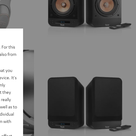
 For this
also from
hat you
vice. It's
nly
t they
really
well as to
dividual
rm with
 effect