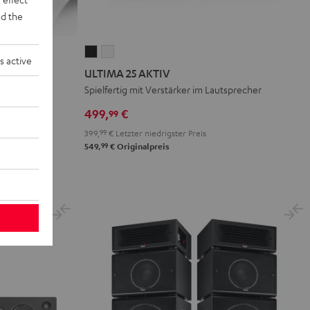
d the
ULTIMA
ULTIMA
s active
25
25
ULTIMA 25 AKTIV
AKTIV
AKTIV
Spielfertig mit Verstärker im Lautsprecher
Night
Pure
499,
€
99
Black
White
399,
99
€
Letzter niedrigster Preis
99
549,
€
Originalpreis