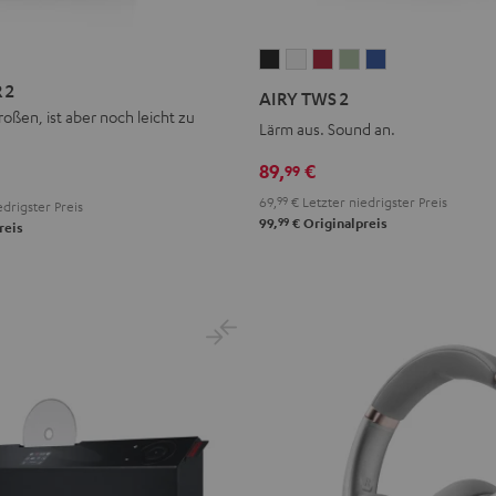
AIRY
AIRY
AIRY
AIRY
AIRY
TWS
TWS
TWS
TWS
TWS
 2
AIRY TWS 2
2
2
2
2
2
oßen, ist aber noch leicht zu
Lärm aus. Sound an.
Night
Pure
Ruby
Sage
Space
Black
White
Red
Green
Blue
89,
€
99
69,
99
€
Letzter niedrigster Preis
drigster Preis
99
99,
€
Originalpreis
reis