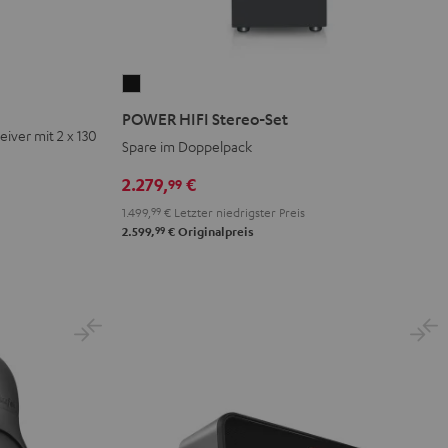
POWER
HIFI
POWER HIFI Stereo-Set
Stereo-
iver mit 2 x 130
Spare im Doppelpack
Set
Schwarz
2.279,
€
99
1.499,
99
€
Letzter niedrigster Preis
99
2.599,
€
Originalpreis