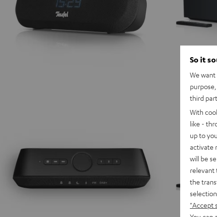
So it s
We want t
purpose, 
third par
With coo
like - th
up to you
activate
will be s
relevant 
the trans
selection
"Accept 
You can a