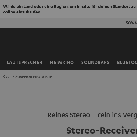
Wähle ein Land oder eine Region, um Inhalte für deinen Standort zu
online einzukaufen.
ZUM
50% V
NHALT
RINGEN
LAUTSPRECHER
HEIMKINO
SOUNDBARS
BLUETO
Startseite
ALLE ZUBEHÖR PRODUKTE
Reines Stereo – rein ins Ve
Stereo-Receive