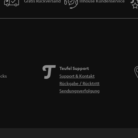
Gratis Rückversand
Inhouse Kundenservice
ingswiedergabelisten kabellos über
WLAN
oder
Bluetooth
und schließe deine Gerä
nd Toslink, ohne Kompromisse bei der Qualität einzugehen.
helose Bedienung
ttstellen, die die Bedienung zum Kinderspiel machen. Mit den benutzerfreundliche
llen umschalten und eine Feinabstimmung des Klangs vornehmen. Genieße Leistung
O 62 CD-Receiver
s Kraftpaket. 100 Watt pro Kanal, Bluetooth® mit aptX, DAB + und ein CD Spieler s
Teufel Support
no Eingang für Plattenspieler für MM (Moving Magnet) oder MC (Moving Coil, ggfs.
icks
Support & Kontakt
og:
Rückgabe / Rücktritt
Sendungsverfolgung
den Audio-Anlage
achten gibt