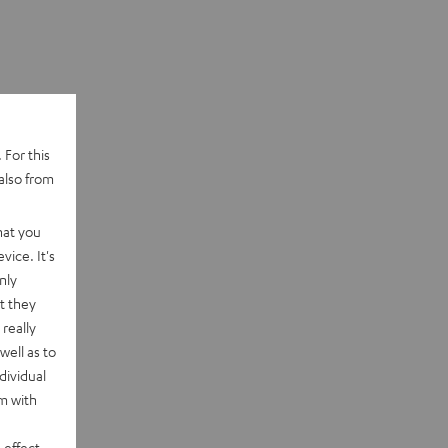
 For this
also from
hat you
vice. It's
nly
t they
really
well as to
dividual
rm with
 effect