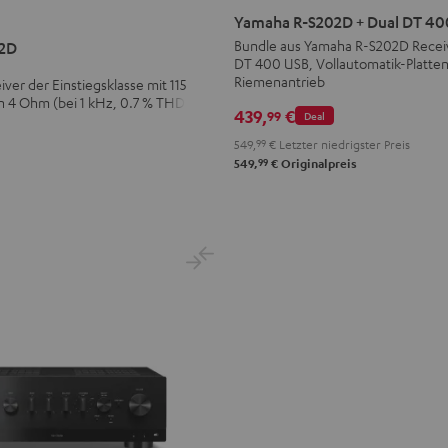
R-
Yamaha R-S202D + Dual DT 40
S202D
Bundle aus Yamaha R-S202D Rece
2D
DT 400 USB, Vollautomatik-Platten
+
Riemenantrieb
ver der Einstiegsklasse mit 115
Dual
n 4 Ohm (bei 1 kHz, 0.7 % THD)
DT
439,
€
99
Deal
400
549,
99
€
Letzter niedrigster Preis
USB
99
549,
€
Originalpreis
Schwarz