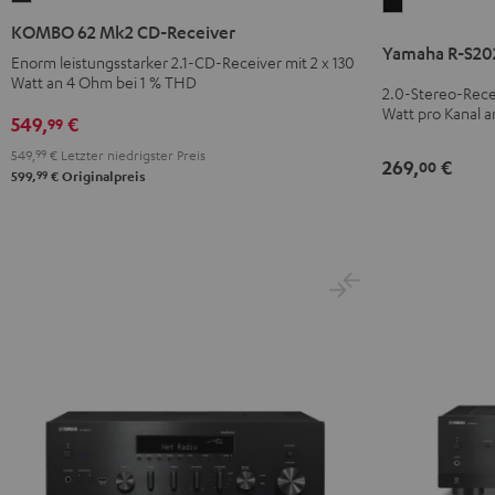
Yamaha
62
KOMBO 62 Mk2 CD-Receiver
R-
Mk2
Yamaha R-S20
S202D
Enorm leistungsstarker 2.1-CD-Receiver mit 2 x 130
CD-
Watt an 4 Ohm bei 1 % THD
Schwarz
2.0-Stereo-Recei
Receiver
Watt pro Kanal a
549,
€
99
Night
Black
549,
99
€
Letzter niedrigster Preis
269,
€
00
99
599,
€
Originalpreis