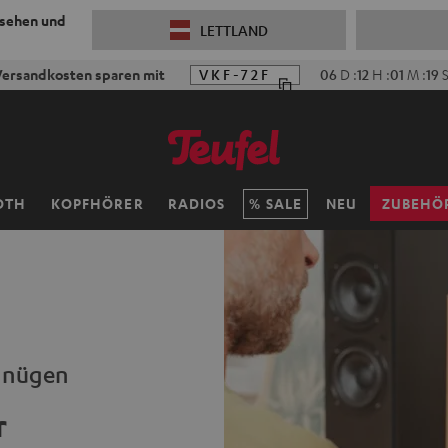
 sehen und
LETTLAND
ersandkosten sparen mit
VKF-72F
06
D
:
12
H
:
01
M
:
18
OTH
KOPFHÖRER
RADIOS
SALE
NEU
ZUBEHÖ
rgnügen
r