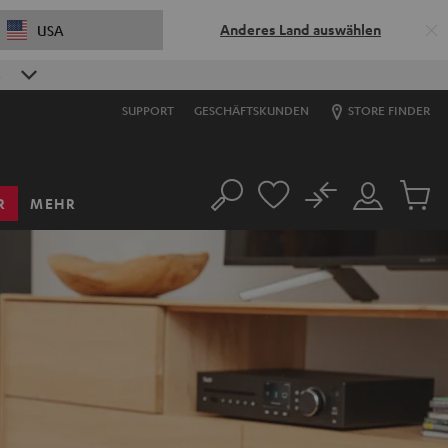
Anderes Land auswählen
USA
S
SUPPORT
GESCHÄFTSKUNDEN
STORE FINDER
No
R
MEHR
Suche
Mein
Artikel
Konto
im
Warenk