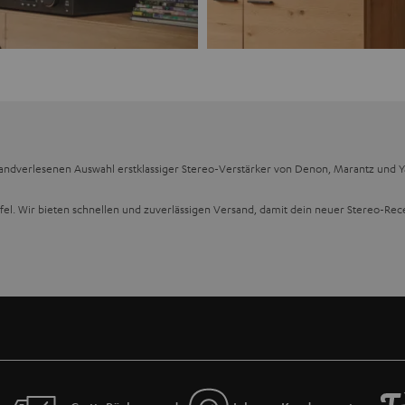
ndverlesenen Auswahl erstklassiger Stereo-Verstärker von Denon, Marantz und Yama
el. Wir bieten schnellen und zuverlässigen Versand, damit dein neuer Stereo-Recei
alität
nd tauche ein in eine Welt des überragenden Sounds. Stereo-Receiver sind so konz
m Leben erweckt wird. Filme und Spiele klingen dank hochperformanter Endstufen d
nseren
3-Wege-Lautsprechern
erwacht deine geliebte Vinyl-Sammlung zu neuem Leb
er-Sets
mit aufeinander abgestimmten Komponenten.
Gerät
er von Denon, Marantz und Yamaha sind mit der neuesten Technologie ausgestatte