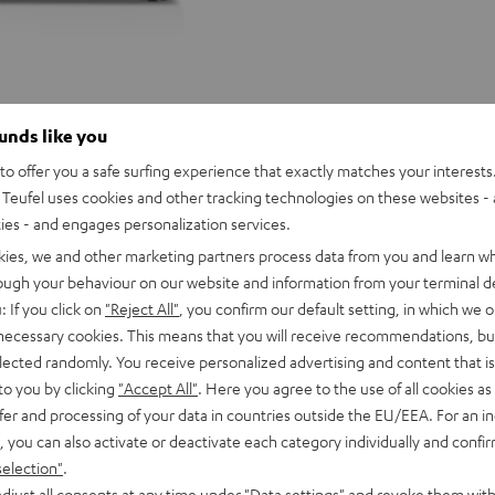
ounds like you
o offer you a safe surfing experience that exactly matches your interests.
Teufel uses cookies and other tracking technologies on these websites - 
ties - and engages personalization services.
kies, we and other marketing partners process data from you and learn w
rough your behaviour on our website and information from your terminal de
: If you click on
"Reject All"
, you confirm our default setting, in which we o
 necessary cookies. This means that you will receive recommendations, bu
elected randomly. You receive personalized advertising and content that is 
to you by clicking
"Accept All"
. Here you agree to the use of all cookies as 
fer and processing of your data in countries outside the EU/EEA. For an in
, you can also activate or deactivate each category individually and confi
selection"
.
djust all consents at any time under "Data settings" and revoke them with