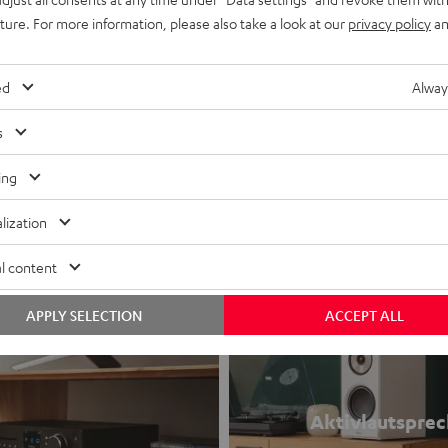
uture. For more information, please also take a look at our
privacy policy
an
00A
ed
Alway
ver der Spitzenklasse mit 100 Watt
Ohm (bei 20 - 20000 Hz, 0.07 %
s
ing
lization
l content
APPLY SELECTION
ACCEPT ALL
Aktivlautsprec