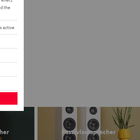
d the
s active
her
Passivlautsprecher