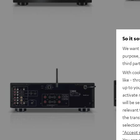
So it s
We want t
purpose, 
third par
With coo
like - th
up to you
activate
will be s
relevant 
the trans
selection
"Accept 
You can a