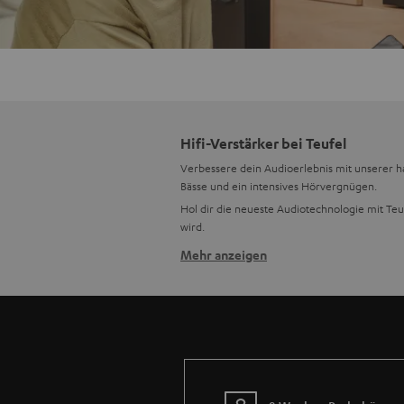
Hifi-Verstärker bei Teufel
Verbessere dein Audioerlebnis mit unserer ha
Bässe und ein intensives Hörvergnügen.
Hol dir die neueste Audiotechnologie mit Teuf
wird.
Mehr anzeigen
Tauche ein in überragende Klangqu
Verabschiede dich von mittelmäßigem Klang u
unvergleichlicher Klarheit und Präzision zu
Geschehen eintauchen. In Verbindung mit u
Auswahl, findest du bei uns auch
Plattenspiel
Nahtlose Konnektivität für jedes 
Konnektivität leicht gemacht! Stereo-Receiv