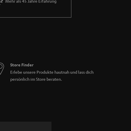
Mehr als 45 Jahre Erfahrung
te mühelos an. Genieße den Komfort
n Bedienelementen lassen sich mühelos
, fortschrittliche Technologie und besten
ind integriert. Um besten Klang von Vinyl zu
Store Finder
 Vorverstärker notwendig).
Erlebe unsere Produkte hautnah und lass dich
persönlich im Store beraten.