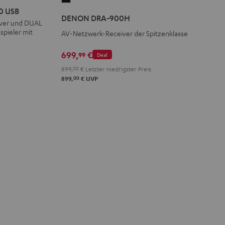
0 USB
DRA-
DENON DRA-900H
iver und DUAL
900H
spieler mit
AV-Netzwerk-Receiver der Spitzenklasse
Schwarz
699,
€
99
Deal
899,
00
€
Letzter niedrigster Preis
00
899,
€
UVP