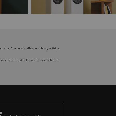
ha. Erlebe kristallklaren Klang, kräftige
ver sicher und in kürzester Zeit geliefert
ipiert, dass deine Musik mit
ynamisch und lassen dich komplett ins
en und solltest du überwältigt sein von der
t, um eine nahtlose Verbindung zu deinen