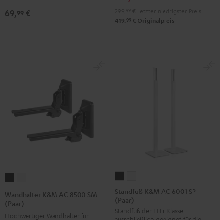
Schwarz
299,
99
€
Letzter niedrigster Preis
69,
€
99
99
419,
€
Originalpreis
Standfuß
Standfuß
Wandhalter
Wandhalter
K&M
K&M
K&M
K&M
Standfuß K&M AC 6001 SP
Wandhalter K&M AC 8500 SM
(Paar)
AC
AC
AC
AC
(Paar)
Standfuß der HiFi-Klasse
6001
6001
8500
8500
Hochwertiger Wandhalter für
ausschließlich geeignet für die