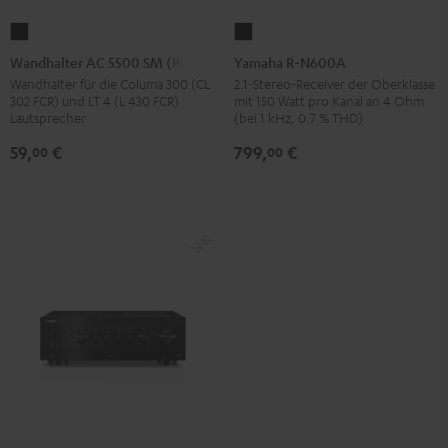
Wandhalter
Yamaha
AC
R-
Wandhalter AC 5500 SM (Paar)
Yamaha R-N600A
5500
N600A
Wandhalter für die Columa 300 (CL
2.1-Stereo-Receiver der Oberklasse
302 FCR) und LT 4 (L 430 FCR)
mit 150 Watt pro Kanal an 4 Ohm
SM
Schwarz
Lautsprecher
(bei 1 kHz, 0.7 % THD)
(Paar)
59,
€
799,
€
00
00
Schwarz