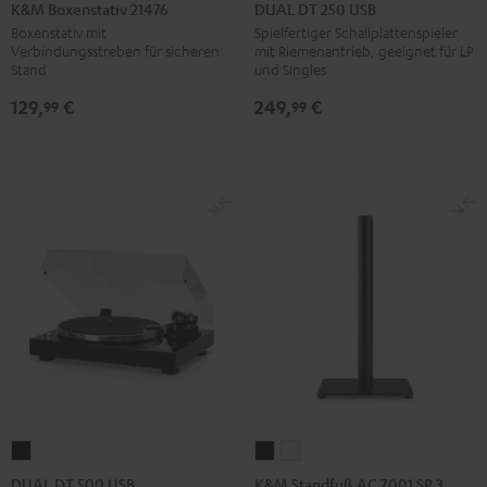
Boxenstativ
DT
K&M Boxenstativ 21476
DUAL DT 250 USB
21476
250
Boxenstativ mit
Spielfertiger Schallplattenspieler
Verbindungsstreben für sicheren
mit Riemenantrieb, geeignet für LP
Schwarz
USB
Stand
und Singles
Schwarz
129,
€
249,
€
99
99
K&M
K&M
DUAL
Standfuß
Standfuß
DT
K&M Standfuß AC 7001 SP 3
DUAL DT 500 USB