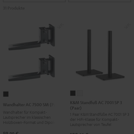
31 Produkte
K&M
K&M
Wandhalter
Standfuß
Standfuß
AC
K&M Standfuß AC 7001 SP 3
Wandhalter AC 7500 SM (Paar)
(Paar)
AC
AC
7500
Wandhalter für Kompakt-
1 Paar K&M Standfüße AC 7001 SP 3
7001
7001
SM
Lautsprecher im klassischen
der HiFi-Klasse für Kompakt-
SP
SP
Holzboxen-Format und Dipole
(Paar)
Lautsprecher von Teufel
3
3
Schwarz
59,
€
00