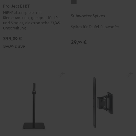
Subwoofer
Ject
Pro-Ject E1 BT
Spikes
E1
HiFi-Plattenspieler mit
Subwoofer Spikes
Titan
Riemenantrieb, geeignet für LPs
BT
und Singles, elektronische 33/45-
Schwarz
Spikes für Teufel-Subwoofer
Umschaltung
399,
€
00
29,
€
99
00
399,
€
UVP