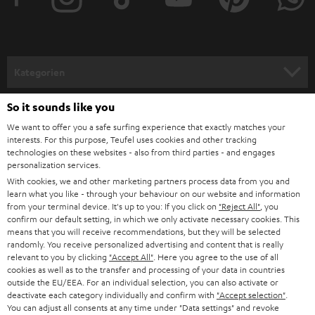
e
r
a
n
Kategorien
m
HEIMKINO
e
So it sounds like you
Unternehmen
l
We want to offer you a safe surfing experience that exactly matches your
HEIMKINO-KOMPLETTANLAGEN
interests. For this purpose, Teufel uses cookies and other tracking
SUPPORT
d
Teufel Onlineshops
technologies on these websites - also from third parties - and engages
personalization services.
SOUNDBARS
u
KARRIERE
With cookies, we and other marketing partners process data from you and
DEUTSCHLAND
n
learn what you like - through your behaviour on our website and information
STEREO
PRESSE & MARKETING
from your terminal device. It's up to you: If you click on
"Reject All"
, you
g
confirm our default setting, in which we only activate necessary cookies. This
ÖSTERREICH
SMART HOME
means that you will receive recommendations, but they will be selected
GESCHÄFTSKUNDEN
randomly. You receive personalized advertising and content that is really
relevant to you by clicking
"Accept All"
. Here you agree to the use of all
SCHWEIZ
BLUETOOTH-LAUTSPRECHER
PARTNERPROGRAMM
cookies as well as to the transfer and processing of your data in countries
outside the EU/EEA. For an individual selection, you can also activate or
KOPFHÖRER
deactivate each category individually and confirm with
"Accept selection"
.
NIEDERLANDE
BLOG
You can adjust all consents at any time under "Data settings" and revoke