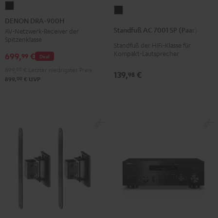
DENON
Standfuß
DRA-
DENON DRA-900H
AC
900H
Standfuß AC 7001 SP (Paar)
AV-Netzwerk-Receiver der
7001
Spitzenklasse
Schwarz
Standfuß der HiFi-Klasse für
SP
Kompakt-Lautsprecher
699,
€
99
Deal
(Paar)
Schwarz
899,
00
€
Letzter niedrigster Preis
139,
€
98
00
899,
€
UVP