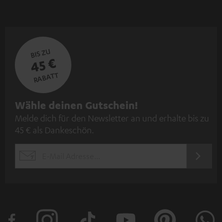
BIS ZU
45 €
RABATT
N
Wähle deinen Gutschein!
Melde dich für den Newsletter an und erhalte bis zu
e
45 € als Dankeschön.
w
s
JETZT
EMAIL
l
ANME
WIDGET
e
t
t