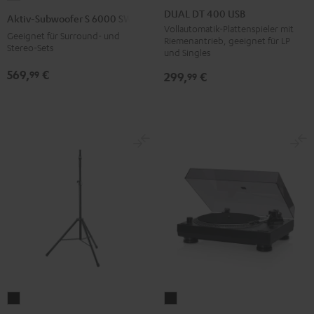
DT
Subwoofer
DUAL DT 400 USB
Aktiv-Subwoofer S 6000 SW
400
S
Vollautomatik-Plattenspieler mit
Geeignet für Surround- und
Riemenantrieb, geeignet für LP
USB
6000
Stereo-Sets
und Singles
Schwarz
SW
569,
€
99
299,
€
99
Schwarz
K&M
DUAL