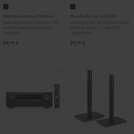
K&M
Wandhalter
Boxenstativ
AC
K&M Boxenstativ 29680 kurz
Wandhalter AC 5500 SM
29680
5500
K&M Boxenstativ 29680 kurz: für
Wandhalter für die Columa 300 (CL
sicheren Stand bei schneller
302 FCR) und LT 4 (L 430 FCR)
kurz
SM
Montage
Lautsprecher
Schwarz
Schwarz
99,
€
29,
€
99
99