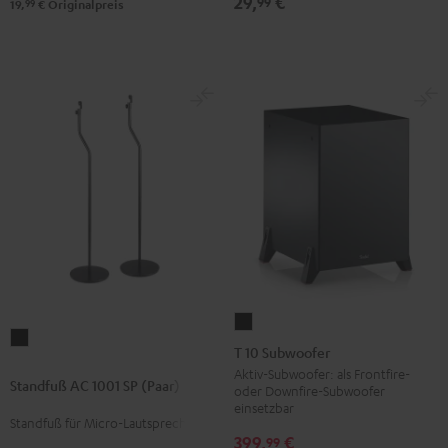
29,
€
99
99
19,
€
Originalpreis
T
Standfuß
10
T 10 Subwoofer
AC
Subwoofer
Aktiv-Subwoofer: als Frontfire-
Standfuß AC 1001 SP (Paar)
1001
oder Downfire-Subwoofer
Schwarz
einsetzbar
SP
Standfuß für Micro-Lautsprecher
(Paar)
399,
€
99