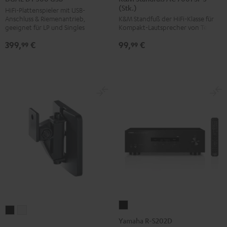
(Stk.)
AC
AC
500
HiFi-Plattenspieler mit USB-
Anschluss & Riemenantrieb,
K&M Standfuß der HiFi-Klasse für
7001
7001
USB
geeignet für LP und Singles
Kompakt-Lautsprecher von Teufel
SP
SP
Schwarz
399,
€
99,
€
3
3
99
99
(Stk.)
(Stk.)
Schwarz
Weiß
Yamaha
Wandhalter
Wandhalter
R-
Yamaha R-S202D
AC
AC