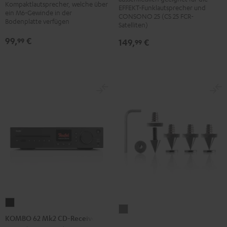
SP
SP
Kompaktlautsprecher, welche über
SM
SM
EFFEKT-Funklautsprecher und
ein M6-Gewinde in der
(Paar)
(Paar)
CONSONO 25 (CS 25 FCR-
(Paar)
(Paar)
Bodenplatte verfügen
Satelliten)
Schwarz
Weiß
Schwarz
Weiß
99,
€
99
149,
€
99
KOMBO
Satelliten
62
KOMBO 62 Mk2 CD-Receiver
Spikes