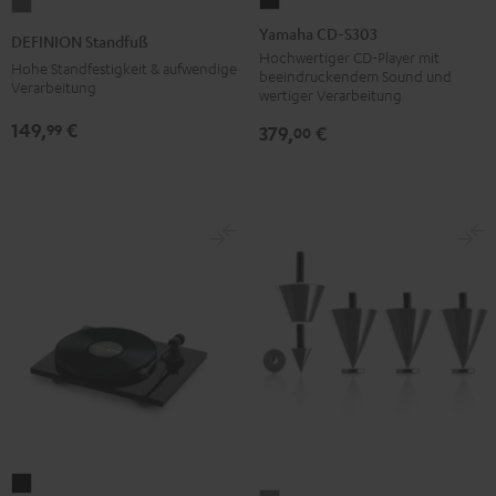
Yamaha
DEFINION
CD-
Standfuß
Yamaha CD-S303
DEFINION Standfuß
S303
Anthrazit
Hochwertiger CD-Player mit
Hohe Standfestigkeit & aufwendige
beeindruckendem Sound und
Schwarz
Verarbeitung
wertiger Verarbeitung
149,
€
99
379,
€
00
Pro-