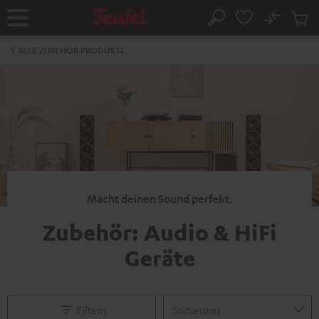
ZUM
NHALT
No
Abs
Startseite
Suche
RINGEN
Artike
im
ALLE ZUBEHÖR PRODUKTE
Waren
Macht deinen Sound perfekt.
Zubehör: Audio & HiFi
Geräte
Filtern