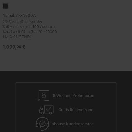
Yamaha
R-
Yamaha R-N800A
N800A
2.1-Stereo-Receiver der
Spitzenklasse mit 100 Watt pro
Schwarz
Kanal an 8 Ohm (bei 20 - 20000
Hz, 0.07 % THD)
1.099,
€
00
8 Wochen Probehören
Gratis Rückversand
Inhouse Kundenservice