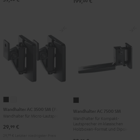
199,
€
00
(Paar)
(Paar)
Schwarz
Weiß
Wandhalter
Wandhalter
Wandhalter
AC
AC
AC
Wandhalter AC 3500 SM (Paar)
Wandhalter AC 7500 SM
3500
3500
7500
Wandhalter für Micro-Lautsprecher
Wandhalter für Kompakt-
SM
SM
SM
Lautsprecher im klassischen
29,
€
99
Holzboxen-Format und Dipole
(Paar)
(Paar)
Schwarz
29,
99
€
Letzter niedrigster Preis
Schwarz
Weiß