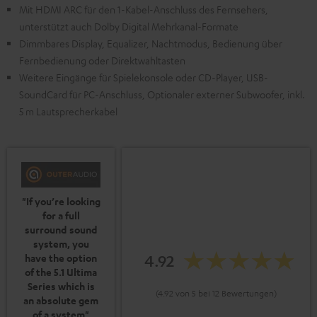
Mit HDMI ARC für den 1-Kabel-Anschluss des Fernsehers,
unterstützt auch Dolby Digital Mehrkanal-Formate
Dimmbares Display, Equalizer, Nachtmodus, Bedienung über
Fernbedienung oder Direktwahltasten
Weitere Eingänge für Spielekonsole oder CD-Player, USB-
SoundCard für PC-Anschluss, Optionaler externer Subwoofer, inkl.
5 m Lautsprecherkabel
"If you’re looking
for a full
surround sound
system, you
4.92
have the option
of the 5.1 Ultima
Series which is
(4.92 von 5 bei 12 Bewertungen)
an absolute gem
of a system"