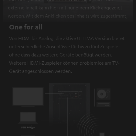
externe Inhalt kann hier mit nur einem Klick angezeigt
werden. Mit dem Anklicken des Inhalts wird zugestimmt,
dass externe Inhalte angezeigt werden. Dabei können
One for all
personenbezogene Daten an Drittplattformen
Von HDMI bis Analog: die aktive ULTIMA Version bietet
übermittelt werden.
Weitere Informationen sind in der
unterschiedliche Anschlüsse für bis zu fünf Zuspieler –
Datenschutzerklärung unter I zu finden
.
ohne dass dazu weitere Geräte benötigt werden.
Weitere HDMI-Zuspieler können problemlos am TV-
Gerät angeschlossen werden.