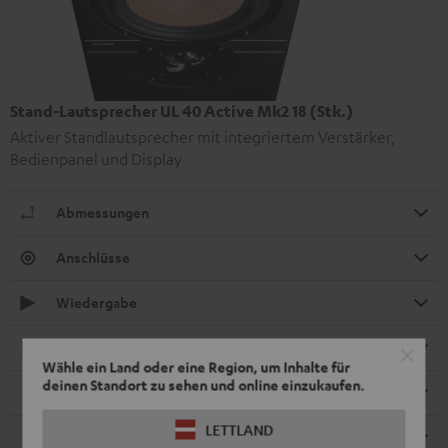
Stand-Lautsprecher UL 40 Active Mk2 18 (Stk.)
Aktiver Standlautsprecher mit integriertem Verstärker,
Bedienpanel und Display
Abmessungen
Anschlüsse
Wiedergabe
Elektronik
Wähle ein Land oder eine Region, um Inhalte für
deinen Standort zu sehen und online einzukaufen.
Lautsprecher
LETTLAND
Fernbedienung