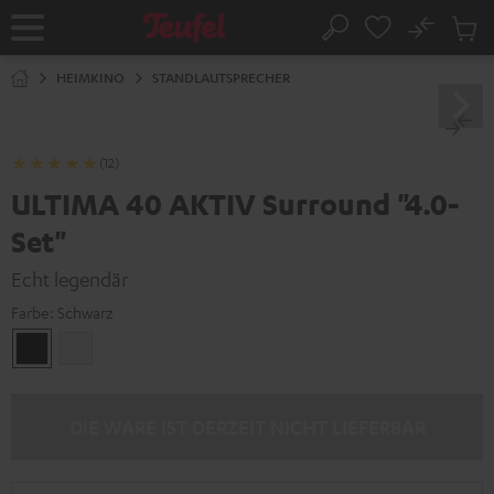
ZUM
NHALT
No
Abs
Startseite
Suche
RINGEN
Artike
im
HEIMKINO
STANDLAUTSPRECHER
Waren
(12)
ULTIMA 40 AKTIV Surround "4.0-
Set"
Echt legendär
Farbe:
Schwarz
Schwarz
Weiß
DIE WARE IST DERZEIT NICHT LIEFERBAR