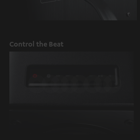
Control the Beat
EIN/AUS
Bluetooth
AUX
Optisch
TV
Lautstärke
Play/Pause
Lautstärke
via
verringern
erhöhen
HDMI