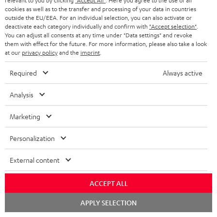
relevant to you by clicking
"Accept All"
. Here you agree to the use of all
cookies as well as to the transfer and processing of your data in countries
e
(Stk.)
outside the EU/EEA. For an individual selection, you can also activate or
r
deactivate each category individually and confirm with
"Accept selection"
.
Safety Booklet: Stand-Lautsprecher UL 40 Mk3 18
You can adjust all consents at any time under "Data settings" and revoke
u
(Stk.)
them with effect for the future. For more information, please also take a look
at our
privacy policy
and the
imprint
.
n
Bedienungsanleitung: Paar Satelliten-Lautsprecher
t
EFFEKT 2
Required
Always active
e
Konformitätserklärung: Paar Satelliten-Lautsprecher
Analysis
r
EFFEKT 2
l
Marketing
Quick Start Guide: Paar Satelliten-Lautsprecher
a
EFFEKT 2
Personalization
d
e
External content
n
P
Hilfe zu diesem Produkt
ACCEPT ALL
r
Chat
o
APPLY SELECTION
starten