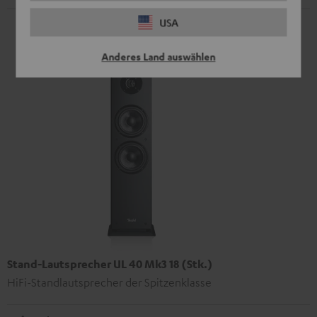
USA
Anderes Land auswählen
Stand-Lautsprecher UL 40 Mk3 18 (Stk.)
HiFi-Standlautsprecher der Spitzenklasse