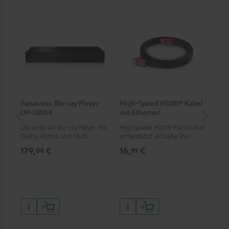
Panasonic Blu-ray Player
High-Speed HDMI® Kabel
An
DP-UB154
mit Ethernet
Kli
Ultra HD 4K Blu-ray Player mit
Highspeed HDMI-Flachkabel
Uni
Dolby Atmos und Multi HDR-
unterstützt aktuelle Standards
Ste
Unterstützung inklusive
wie z.B. 4K 50/60p und 4K 3D
179,
€
16,
€
12
00
99
HDR10+ für eine überragende
Bildqualität mit lebensechten
Kontrasten und Farben