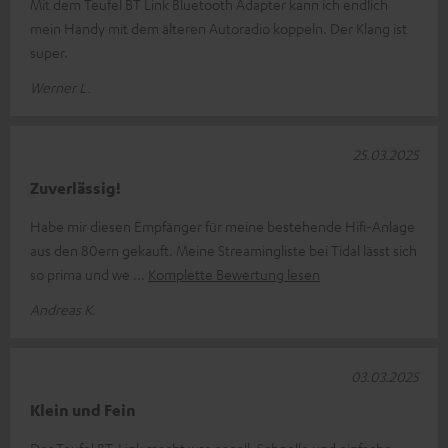
Mit dem Teufel BT Link Bluetooth Adapter kann ich endlich
mein Handy mit dem älteren Autoradio koppeln. Der Klang ist
super.
Werner L.
25.03.2025
Zuverlässig!
Habe mir diesen Empfänger für meine bestehende Hifi-Anlage
aus den 80ern gekauft. Meine Streamingliste bei Tidal lässt sich
so prima und we
Komplette Bewertung lesen
Andreas K.
03.03.2025
Klein und Fein
Der Teufel BT-Link macht was er soll. Schnelle und einfache