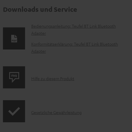
Downloads und Service
D
Bedienungsanleitung: Teufel BT Link Bluetooth
Adapter
o
k
Konformitätserklärung: Teufel BT Link Bluetooth
Adapter
u
m
e
P
n
Hilfe zu diesem Produkt
r
t
o
e
d
z
I
Gesetzliche Gewährleistung
u
u
n
k
m
f