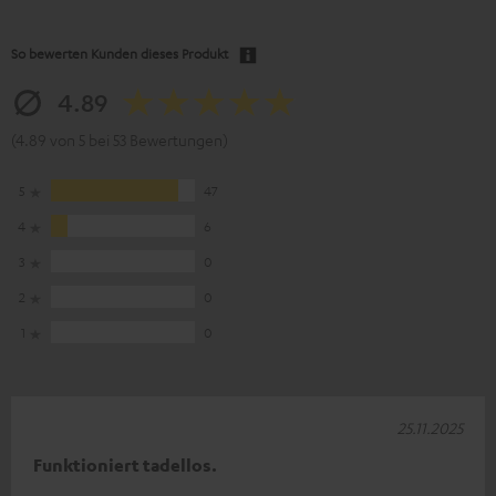
So bewerten Kunden dieses Produkt
4.89
(4.89 von 5 bei 53 Bewertungen)
5
47
4
6
3
0
2
0
1
0
25.11.2025
Funktioniert tadellos.