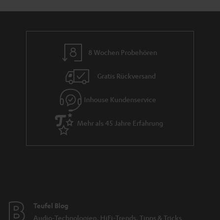
n
r
a
n
8 Wochen Probehören
t
i
Gratis Rückversand
e
Inhouse Kundenservice
Mehr als 45 Jahre Erfahrung
Teufel Blog
Audio-Technologien, HiFi-Trends, Tipps & Tricks