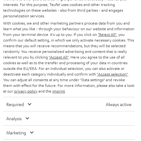
interests. For this purpose, Teufel uses cookies and other tracking
SOUNDBARS
u
KARRIERE
technologies on these websites - also from third parties - and engages
DEUTSCHLAND
personalization services.
n
STEREO
With cookies, we and other marketing partners process data from you and
PRESSE & MARKETING
g
learn what you like - through your behaviour on our website and information
ÖSTERREICH
SMART HOME
from your terminal device. It's up to you: If you click on
"Reject All"
, you
GESCHÄFTSKUNDEN
confirm our default setting, in which we only activate necessary cookies. This
means that you will receive recommendations, but they will be selected
SCHWEIZ
BLUETOOTH-LAUTSPRECHER
PARTNERPROGRAMM
randomly. You receive personalized advertising and content that is really
relevant to you by clicking
"Accept All"
. Here you agree to the use of all
KOPFHÖRER
cookies as well as to the transfer and processing of your data in countries
NIEDERLANDE
BLOG
outside the EU/EEA. For an individual selection, you can also activate or
deactivate each category individually and confirm with
"Accept selection"
.
BLUETOOTH-KOPFHÖRER
NEWSLETTER
You can adjust all consents at any time under "Data settings" and revoke
BELGIEN
them with effect for the future. For more information, please also take a look
STEREOANLAGEN
at our
privacy policy
and the
imprint
.
STORES
FRANKREICH
LAUTSPRECHER
Required
Always active
DEINE VORTEILE BEI TEUFEL
POLEN
ULTIMA-SERIE
Analysis
TEUFEL STORY
Technische Änderungen, Tippfehler und Irrtum vorbehalten. Das auf unseren
IN-EAR-KOPFHÖRER
Marketing
SPANIEN
UNSER MANAGEMENT
Fotos abgebildete Zubehör ist nicht im Lieferumfang enthalten. Etwaige