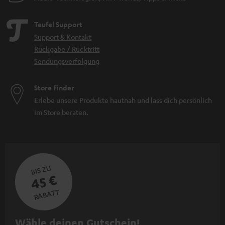
Teufel Support
Support & Kontakt
Rückgabe / Rücktritt
Sendungsverfolgung
Store Finder
Erlebe unsere Produkte hautnah und lass dich persönlich
im Store beraten.
BIS ZU
45 €
RABATT
N
Wähle deinen Gutschein!