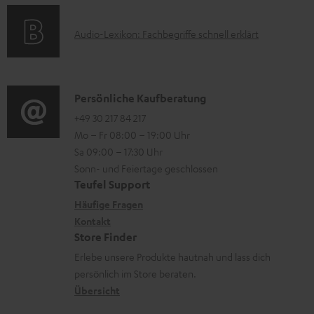
t
H
o
F
e
A
Audio-Lexikon: Fachbegriffe schnell erklärt
r
A
r
u
m
Q
u
d
a
s
n
i
K
Persönliche Kaufberatung
t
t
o
o
+49 30 217 84 217
i
e
Mo – Fr 08:00 – 19:00 Uhr
-
n
o
r
Sa 09:00 – 17:30 Uhr
L
t
n
l
Sonn- und Feiertage geschlossen
e
a
e
Teufel Support
a
x
k
n
Häufige Fragen
d
i
Kontakt
t
z
e
Store Finder
k
d
u
n
Erlebe unsere Produkte hautnah und lass dich
o
a
r
persönlich im Store beraten.
n
t
G
Übersicht
e
a