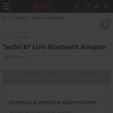
ZUM
NHALT
No
Abs
Startseite
Suche
RINGEN
Artike
im
ZUBEHÖR
WIRELESS ZUBEHOER
Waren
(53)
Teufel BT Link Bluetooth Adapter
Farbe:
Schwarz
DIE WARE IST DERZEIT NICHT LIEFERBAR
FEINTECH BLUETOOTH AUDIO SYSTEM
Jetzt ein ähnliches Produkt ansehen