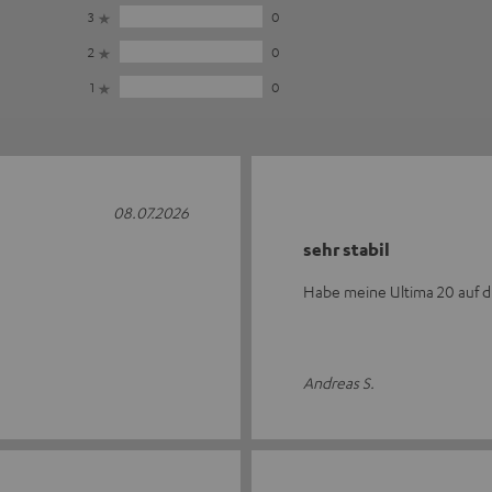
3
0
2
0
1
0
08.07.2026
sehr stabil
Habe meine Ultima 20 auf d
Andreas S.