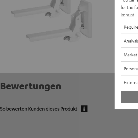
for the f
imprint
.
Requir
Analysi
Market
Persona
Externa
Bewertungen
So bewerten Kunden dieses Produkt