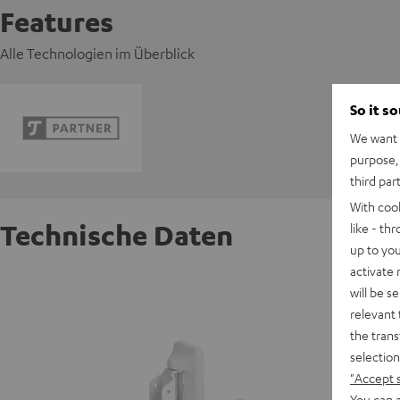
Features
Alle Technologien im Überblick
So it s
We want t
purpose, 
third par
With coo
Technische Daten
like - th
up to you
activate
Wandhal
will be s
relevant 
the trans
W
selection
"Accept 
You can a