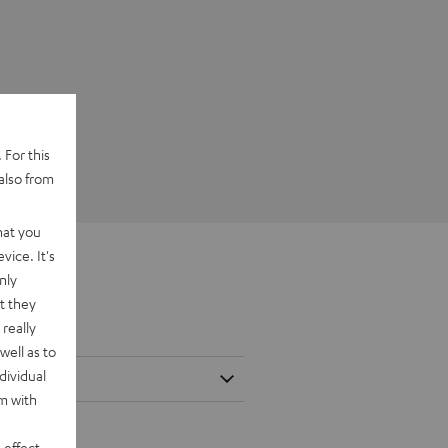
 For this
also from
hat you
vice. It's
nly
t they
really
well as to
dividual
rm with
 effect