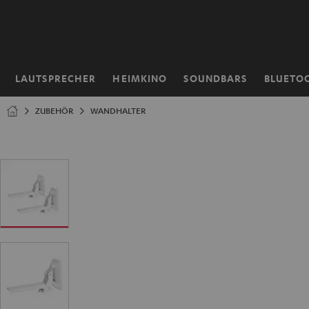
ZUM
NHALT
RINGEN
LAUTSPRECHER
HEIMKINO
SOUNDBARS
BLUETO
Startseite
ZUBEHÖR
WANDHALTER