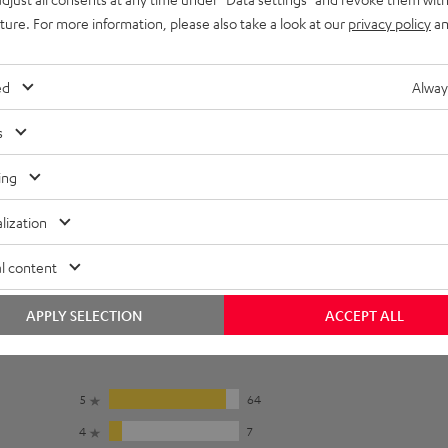
uture. For more information, please also take a look at our
privacy policy
an
ed
Alway
s
ing
lization
l content
APPLY SELECTION
ACCEPT ALL
5
64
4
7