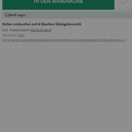
IN DEN WARENKORB
Auf Lager
Sicher einkaufen mit 8 Wochen Rückgaberecht
inkl. kostenlosem
Rückversand
Hersteller:
K&M
Sicherheitshinweise
Ersatzteile
Reparaturen
Software-Updates
Gesetzliche Gewährleistung