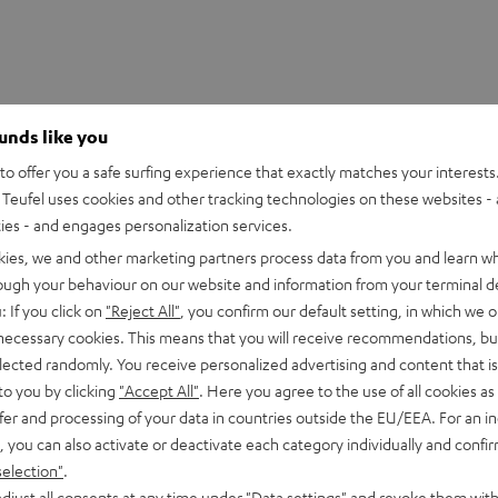
ounds like you
o offer you a safe surfing experience that exactly matches your interests.
Teufel uses cookies and other tracking technologies on these websites - 
ties - and engages personalization services.
kies, we and other marketing partners process data from you and learn w
rough your behaviour on our website and information from your terminal de
: If you click on
"Reject All"
, you confirm our default setting, in which we o
 necessary cookies. This means that you will receive recommendations, bu
ter K&M AC 8500 SM (Paar)
elected randomly. You receive personalized advertising and content that is 
to you by clicking
"Accept All"
. Here you agree to the use of all cookies as 
fer and processing of your data in countries outside the EU/EEA. For an in
andhalter
, you can also activate or deactivate each category individually and confi
selection"
.
djust all consents at any time under "Data settings" and revoke them with