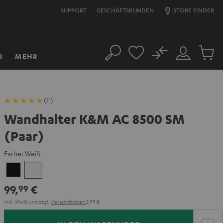
SUPPORT
GESCHÄFTSKUNDEN
STORE FINDER
No
R
MEHR
Suche
Mein
Artikel
Konto
im
Warenk
(71)
Wandhalter K&M AC 8500 SM
(Paar)
Farbe:
Weiß
Schwarz
Weiß
99,
€
99
Inkl. MwSt
und zzgl.
Versandkosten
2,99 €