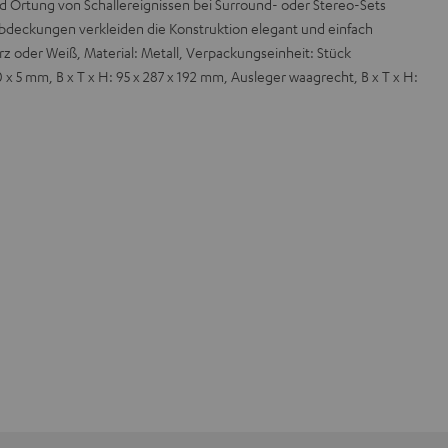
d Ortung von Schallereignissen bei Surround- oder Stereo-Sets
deckungen verkleiden die Konstruktion elegant und einfach
arz oder Weiß, Material: Metall, Verpackungseinheit: Stück
x 5 mm, B x T x H: 95 x 287 x 192 mm, Ausleger waagrecht, B x T x H: