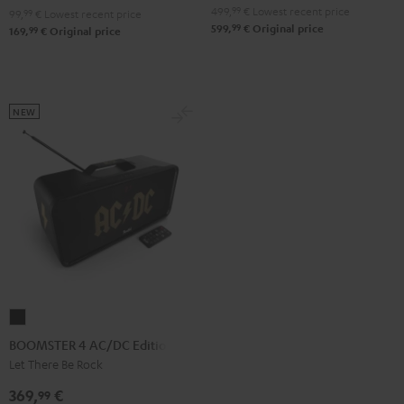
499,
99
€
Lowest recent price
99,
99
€
Lowest recent price
99
599,
€
Original price
99
169,
€
Original price
NEW
BOOMSTER
4
BOOMSTER 4 AC/DC Edition
AC/DC
Let There Be Rock
Edition
369,
€
99