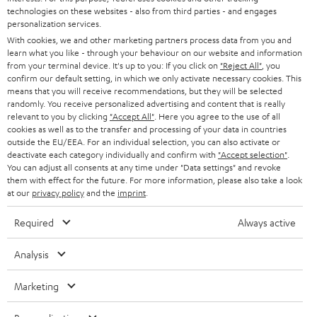
technologies on these websites - also from third parties - and engages
personalization services.
SAVE UP TO
€ 45
With cookies, we and other marketing partners process data from you and
learn what you like - through your behaviour on our website and information
from your terminal device. It's up to you: If you click on
"Reject All"
, you
confirm our default setting, in which we only activate necessary cookies. This
means that you will receive recommendations, but they will be selected
S
Choose your bonus!
randomly. You receive personalized advertising and content that is really
relevant to you by clicking
"Accept All"
. Here you agree to the use of all
Subscribe to the newsletter and receive up to € 45
u
cookies as well as to the transfer and processing of your data in countries
as a thank you.
b
outside the EU/EEA. For an individual selection, you can also activate or
deactivate each category individually and confirm with
"Accept selection"
.
s
You can adjust all consents at any time under "Data settings" and revoke
REGIST
EMAIL
them with effect for the future. For more information, please also take a look
c
at our
privacy policy
and the
imprint
.
WIDGET
r
Required
Always active
i
b
Analysis
e
Marketing
t
o