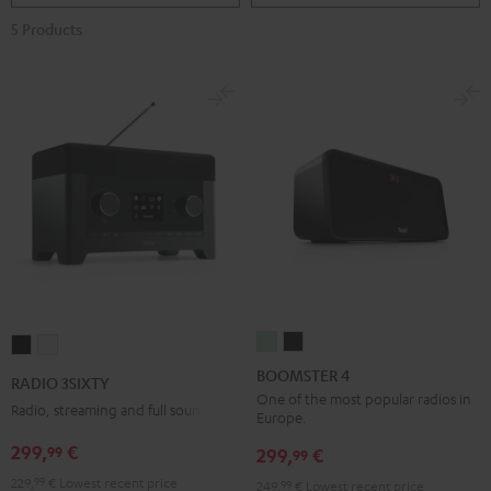
5 Products
BOOMSTER
BOOMSTER
RADIO
RADIO
4
4
3SIXTY
3SIXTY
BOOMSTER 4
RADIO 3SIXTY
Mint
Night
Black
white
One of the most popular radios in
Radio, streaming and full sound
Europe.
Green
Black
299,
€
99
299,
€
99
229,
99
€
Lowest recent price
249,
99
€
Lowest recent price