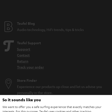
Kann ich mit jedem Bluetooth-Lautsprecher Radio
hören?
Auch wenn dein Bluetooth-Lautsprecher kein integriertes
Radiomodul
hat,
musst du unterwegs nicht zwangsläufig auf deine Lieblingsradiosendung
Teufel Blog
verzichten. Alternativ kannst du eine Bluetooth-Verbindung mit deinem
Audio technology, HiFi trends, tips & tricks
Smartphone herstellen und über kostenlose Radio-Apps deine
Lieblingssender hören. Hierzu ist lediglich eine Internetverbindung mit
dem Smartphone nötig. Aber Vorsicht bei der Nutzung von mobilen
Teufel Support
Daten: es kann durchaus sein, dass der Datenverbrauch schnell ansteigt.
Support
Daher empfiehlt sich diese Lösung eher für das heimische WLAN-
Contact
Netzwerk.
Return
Track your order
Store Finder
Experience our products up close and let us advise you
personally in the store.
So it sounds like you
We want to offer you a safe surfing experience that exactly matches your
interests. For this purpose, Teufel uses cookies and other tracking