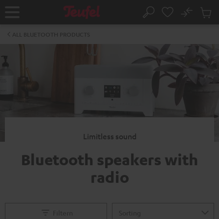
KIP TO
No
ONTENT
Sub
Home
Search
Cart
items
ALL BLUETOOTH PRODUCTS
Limitless sound
Bluetooth speakers with
radio
Filtern