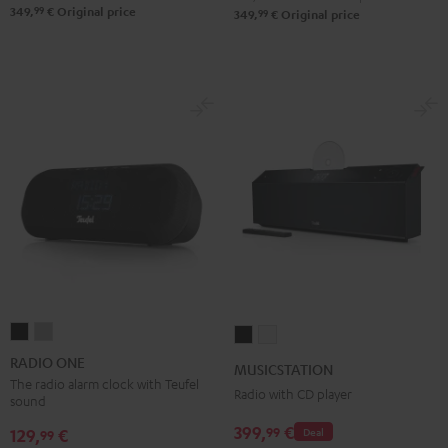
99
349,
€
Original price
99
349,
€
Original price
RADIO
RADIO
MUSICSTATION
MUSICSTATION
ONE
ONE
Black
white
RADIO ONE
MUSICSTATION
Black
Light
The radio alarm clock with Teufel
Radio with CD player
sound
Gray
399,
€
99
129,
€
Deal
99