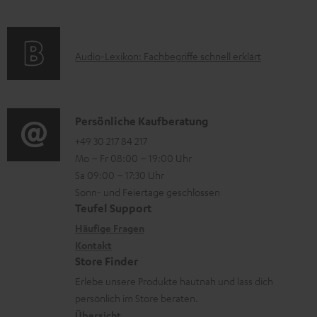
k
z
f
t
u
o
F
m
A
Audio-Lexikon: Fachbegriffe schnell erklärt
r
A
H
u
m
Q
e
d
a
s
r
i
K
Persönliche Kaufberatung
t
u
o
o
+49 30 217 84 217
i
n
Mo – Fr 08:00 – 19:00 Uhr
-
n
o
t
Sa 09:00 – 17:30 Uhr
L
t
n
e
Sonn- und Feiertage geschlossen
e
a
e
Teufel Support
r
x
k
n
Häufige Fragen
l
i
Kontakt
t
z
a
Store Finder
k
d
u
d
Erlebe unsere Produkte hautnah und lass dich
o
a
r
e
persönlich im Store beraten.
n
t
G
Übersicht