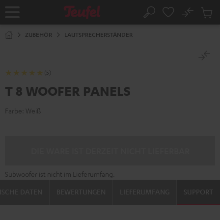
ZUM
NHALT
No
Abs
Startseite
Suche
RINGEN
Artike
im
ZUBEHÖR
LAUTSPRECHERSTÄNDER
Waren
(5)
T 8 WOOFER PANELS
Farbe:
Weiß
DIE WARE IST DERZEIT NICHT LIEFERBAR
Subwoofer ist nicht im Lieferumfang.
ISCHE DATEN
BEWERTUNGEN
LIEFERUMFANG
SUPPORT