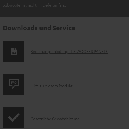
Subwoofer ist nicht im Lieferumfang.
Downloads und Service
D
Bedienungsanleitung: T 8 WOOFER PANELS
o
k
u
P
m
Hilfe zu diesem Produkt
r
e
o
n
d
t
I
Gesetzliche Gewährleistung
u
e
n