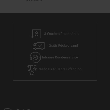
n
e
a
n
r
a
n
8 Wochen Probehören
t
i
Gratis Rückversand
e
Inhouse Kundenservice
Mehr als 45 Jahre Erfahrung