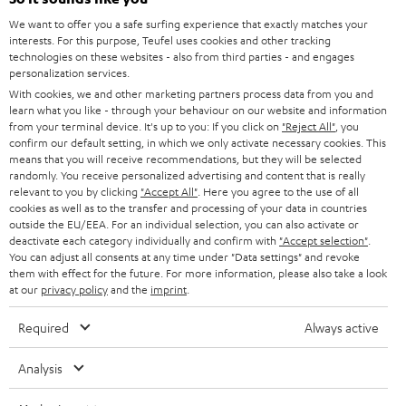
HEIMKINO-KOMPLETTANLAGEN
SUPPORT
d
Teufel Onlineshops
We want to offer you a safe surfing experience that exactly matches your
interests. For this purpose, Teufel uses cookies and other tracking
SOUNDBARS
u
KARRIERE
technologies on these websites - also from third parties - and engages
DEUTSCHLAND
personalization services.
n
STEREO
With cookies, we and other marketing partners process data from you and
PRESSE & MARKETING
g
learn what you like - through your behaviour on our website and information
ÖSTERREICH
SMART HOME
from your terminal device. It's up to you: If you click on
"Reject All"
, you
GESCHÄFTSKUNDEN
confirm our default setting, in which we only activate necessary cookies. This
means that you will receive recommendations, but they will be selected
SCHWEIZ
BLUETOOTH-LAUTSPRECHER
PARTNERPROGRAMM
randomly. You receive personalized advertising and content that is really
relevant to you by clicking
"Accept All"
. Here you agree to the use of all
KOPFHÖRER
cookies as well as to the transfer and processing of your data in countries
NIEDERLANDE
BLOG
outside the EU/EEA. For an individual selection, you can also activate or
deactivate each category individually and confirm with
"Accept selection"
.
BLUETOOTH-KOPFHÖRER
NEWSLETTER
You can adjust all consents at any time under "Data settings" and revoke
BELGIEN
them with effect for the future. For more information, please also take a look
STEREOANLAGEN
at our
privacy policy
and the
imprint
.
STORES
FRANKREICH
LAUTSPRECHER
Required
Always active
DEINE VORTEILE BEI TEUFEL
POLEN
ULTIMA-SERIE
Analysis
TEUFEL STORY
Technische Änderungen, Tippfehler und Irrtum vorbehalten. Das auf unseren
IN-EAR-KOPFHÖRER