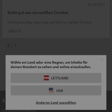
20.04.2021
Sieht gut aus zur weißen Cinebar
Nicht ganz billig, passt aber perfekt zur weißen Cinebar.
Gilbert B.
5
/ 5
Wähle ein Land oder eine Region, um Inhalte für
deinen Standort zu sehen und online einzukaufen.
LETTLAND
USA
Lieferumfang
Anderes Land auswählen
T 8 WOOFER PANELS