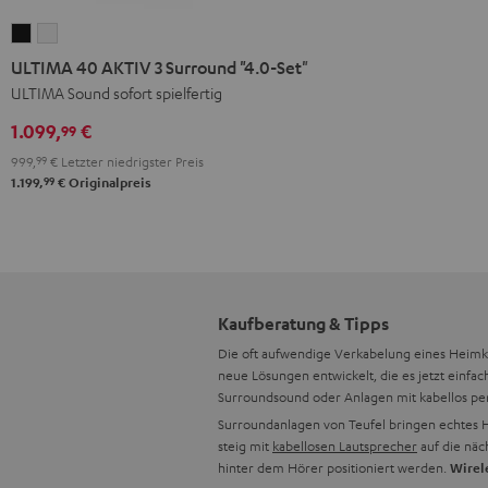
ULTIMA
ULTIMA
40
40
ULTIMA 40 AKTIV 3 Surround "4.0-Set"
AKTIV
AKTIV
ULTIMA Sound sofort spielfertig
3
3
1.099,
€
99
Surround
Surround
999,
99
€
Letzter niedrigster Preis
"4.0-
"4.0-
99
1.199,
€
Originalpreis
Set"
Set"
Schwarz
Weiß
Kaufberatung & Tipps
Die oft aufwendige Verkabelung eines Heimkin
neue Lösungen entwickelt, die es jetzt einf
Surroundsound oder Anlagen mit kabellos p
Surroundanlagen von Teufel bringen echtes He
steig mit
kabellosen Lautsprecher
auf die näc
hinter dem Hörer positioniert werden.
Wirel