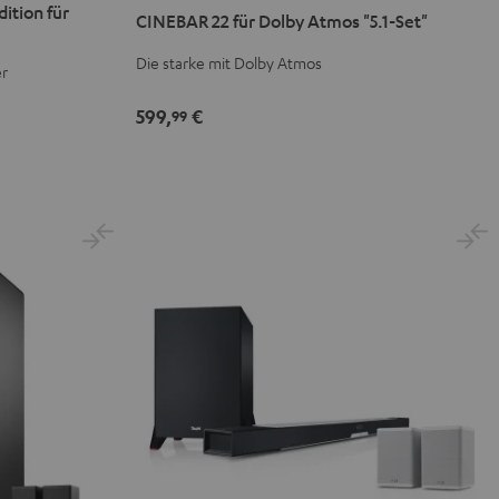
ition für
CINEBAR 22 für Dolby Atmos "5.1-Set"
für
für
Dolby
Dolby
Die starke mit Dolby Atmos
er
Atmos
Atmos
"5.1-
"5.1-
599,
€
99
Set"
Set"
Schwarz
Weiß