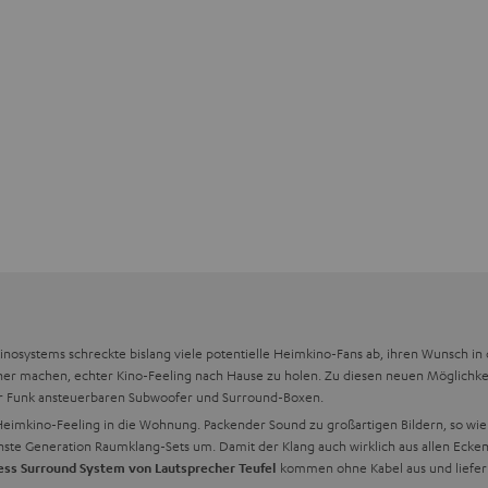
osystems schreckte bislang viele potentielle Heimkino-Fans ab, ihren Wunsch in 
acher machen, echter Kino-Feeling nach Hause zu holen. Zu diesen neuen Möglichk
er Funk ansteuerbaren Subwoofer und Surround-Boxen.
imkino-Feeling in die Wohnung. Packender Sound zu großartigen Bildern, so wie es
hste Generation Raumklang-Sets um. Damit der Klang auch wirklich aus allen Ec
kommen ohne Kabel aus und liefern
ess Surround System von Lautsprecher Teufel