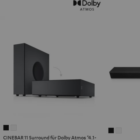
CINEBAR
CINEBAR
CINEBAR
CINEBAR
11
11
CINEBAR 11 Surround für Dolby Atmos "4.1-
22
22