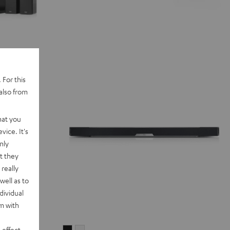
 For this
also from
hat you
vice. It's
nly
t they
really
well as to
dividual
rm with
 effect