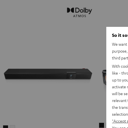
So it s
We want t
purpose, 
third par
With coo
like - th
up to you
activate
will be s
relevant 
the trans
selection
"Accept 
CINEBAR
CINEBAR
You can a