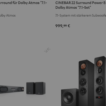
rround für Dolby Atmos "7.1-
CINEBAR 22 Surround Power Ed
Surround
Surround
Dolby Atmos "7.1-Set"
Power
Power
Dolby Atmos
7.1-System mit stärkerem Subwoof
Edition
Edition
für
für
999,
€
99
Dolby
Dolby
Atmos
Atmos
"7.1-
"7.1-
Set"
Set"
Schwarz
Weiß