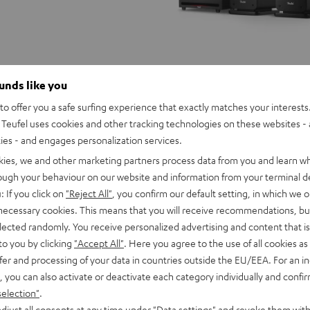
ounds like you
o offer you a safe surfing experience that exactly matches your interests.
Teufel uses cookies and other tracking technologies on these websites - 
ties - and engages personalization services.
kies, we and other marketing partners process data from you and learn w
rough your behaviour on our website and information from your terminal de
: If you click on
"Reject All"
, you confirm our default setting, in which we o
 necessary cookies. This means that you will receive recommendations, bu
elected randomly. You receive personalized advertising and content that is 
to you by clicking
"Accept All"
. Here you agree to the use of all cookies as 
fer and processing of your data in countries outside the EU/EEA. For an in
, you can also activate or deactivate each category individually and confi
selection"
.
ULTIMA
ULTIMA
djust all consents at any time under "Data settings" and revoke them with