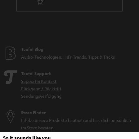
Teufel Blog
Audio-Technologien, HiFi-Trends, Tipps & Tricks
Teufel Support
Support & Kontakt
Rückgabe / Rücktritt
Sendungsverfolgung
Store Finder
Erlebe unsere Produkte hautnah und lass dich persönlich
im Store beraten.
So it sounds like you