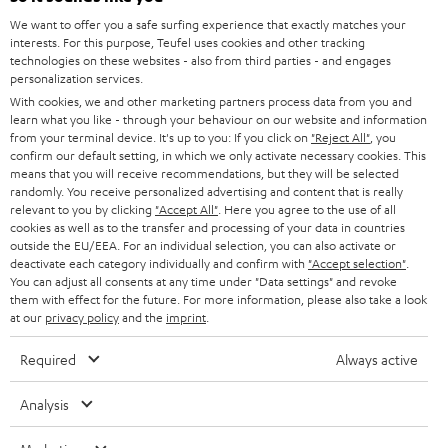
We want to offer you a safe surfing experience that exactly matches your
interests. For this purpose, Teufel uses cookies and other tracking
technologies on these websites - also from third parties - and engages
BIS ZU
personalization services.
45 €
With cookies, we and other marketing partners process data from you and
learn what you like - through your behaviour on our website and information
RABATT
from your terminal device. It's up to you: If you click on
"Reject All"
, you
confirm our default setting, in which we only activate necessary cookies. This
means that you will receive recommendations, but they will be selected
N
Wähle deinen Gutschein!
randomly. You receive personalized advertising and content that is really
Melde dich für den Newsletter an und erhalte bis zu
e
relevant to you by clicking
"Accept All"
. Here you agree to the use of all
cookies as well as to the transfer and processing of your data in countries
45 € als Dankeschön.
w
outside the EU/EEA. For an individual selection, you can also activate or
deactivate each category individually and confirm with
"Accept selection"
.
s
You can adjust all consents at any time under "Data settings" and revoke
JETZT
EMAIL
l
them with effect for the future. For more information, please also take a look
ANME
at our
privacy policy
and the
imprint
.
WIDGET
e
t
Required
Always active
t
Analysis
e