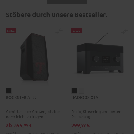
Stöbere durch unsere Bestseller.
SALE
SALE
ROCKSTER
RADIO
RADIO
ROCKSTER AIR 2
RADIO 3SIXTY
AIR
3SIXTY
3SIXTY
2
Schwarz
Weiß
Gehört zu den Großen, ist aber
Radio, Streaming und bester
Schwarz
noch leicht zu tragen
Raumklang
ab
599,
€
299,
€
99
99
499,
99
€
Letzter niedrigster Preis
229,
99
€
Letzter niedrigster Preis