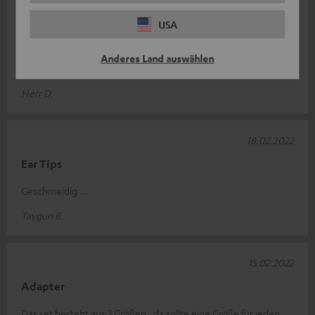
27.02.2022
USA
Gut
Anderes Land auswählen
Als Reserve absolut ausreichend. Top Qualität.
Herr D.
18.02.2022
Ear Tips
Geschmeidig ...
Taygun B.
15.02.2022
Adapter
Das set besteht aus 3 Größen , da sollte eine Größe für jeden