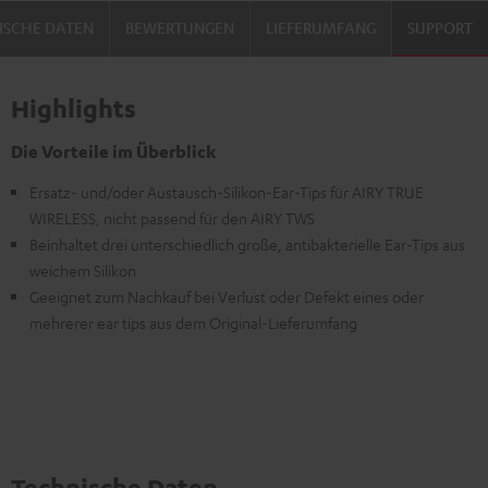
ISCHE DATEN
BEWERTUNGEN
LIEFERUMFANG
SUPPORT
Highlights
Die Vorteile im Überblick
Ersatz- und/oder Austausch-Silikon-Ear-Tips für AIRY TRUE
WIRELESS, nicht passend für den AIRY TWS
Beinhaltet drei unterschiedlich große, antibakterielle Ear-Tips aus
weichem Silikon
Geeignet zum Nachkauf bei Verlust oder Defekt eines oder
mehrerer ear tips aus dem Original-Lieferumfang
Technische Daten