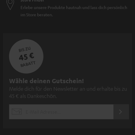
Erlebe unsere Produkte hautnah und lass dich persönlich
im Store beraten.
BIS ZU
45 €
RABATT
N
Wähle deinen Gutschein!
Melde dich für den Newsletter an und erhalte bis zu
e
45 € als Dankeschön.
w
s
JETZT
EMAIL
l
ANME
WIDGET
e
t