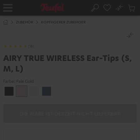
ZUM
NHALT
No
Abs
Startseite
Suche
RINGEN
Artike
im
ZUBEHÖR
KOPFHOERER ZUBEHOER
Waren
(18)
AIRY TRUE WIRELESS Ear-Tips (S,
M, L)
Farbe:
Pale Gold
Night
Pale
Silver
Steel
Black
Gold
White
Blue
DIE WARE IST DERZEIT NICHT LIEFERBAR