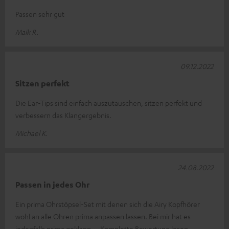
Passen sehr gut
Maik R.
09.12.2022
Sitzen perfekt
Die Ear-Tips sind einfach auszutauschen, sitzen perfekt und
verbessern das Klangergebnis.
Michael K.
24.08.2022
Passen in jedes Ohr
Ein prima Ohrstöpsel-Set mit denen sich die Airy Kopfhörer
wohl an alle Ohren prima anpassen lassen. Bei mir hat es
jedenfalls prima geklapp
Komplette Bewertung lesen