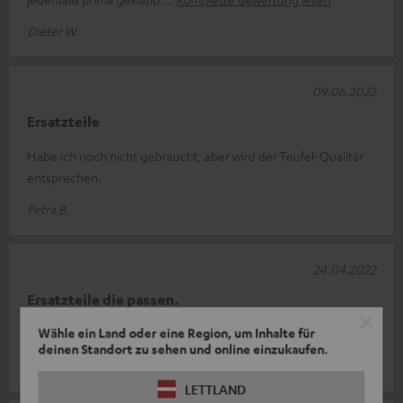
Dieter W.
09.06.2022
Ersatzteile
Habe ich noch nicht gebraucht, aber wird der Teufel-Qualitär
entsprechen.
Petra B.
24.04.2022
Ersatzteile die passen.
Wähle ein Land oder eine Region, um Inhalte für
Gleich mitbestellen. Das ist einfacher.
deinen Standort zu sehen und online einzukaufen.
Klaus O.
LETTLAND