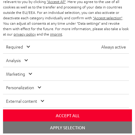
relevant to you by clicking
"Accept All"
. Here you agree to the use of all
KOPFHÖRER
cookies as well as to the transfer and processing of your data in countries
NIEDERLANDE
BLOG
outside the EU/EEA. For an individual selection, you can also activate or
deactivate each category individually and confirm with
"Accept selection"
.
BLUETOOTH-KOPFHÖRER
NEWSLETTER
You can adjust all consents at any time under "Data settings" and revoke
BELGIEN
them with effect for the future. For more information, please also take a look
STEREOANLAGEN
at our
privacy policy
and the
imprint
.
STORES
FRANKREICH
LAUTSPRECHER
Required
Always active
DEINE VORTEILE BEI TEUFEL
POLEN
ULTIMA-SERIE
Analysis
TEUFEL STORY
Technische Änderungen, Tippfehler und Irrtum vorbehalten. Das auf unseren
IN-EAR-KOPFHÖRER
Marketing
SPANIEN
UNSER MANAGEMENT
Fotos abgebildete Zubehör ist nicht im Lieferumfang enthalten. Etwaige
Entsorgungsgebühren für Batterien sind im Preis inbegriffen.
FANSHOP
Personalization
NACHHALTIGKEIT
ITALIEN
©2026 Lautsprecher Teufel GmbH - All rights reserved.
NEUHEITEN
External content
UNSERE WERTE
USA
Impressum
AGB
Datenschutz
Daten-Einstellungen
EU Data Act
BARRIEREFREIHEIT
ACCEPT ALL
Vertrag widerrufen
WEITERE LÄNDER
Chat
APPLY SELECTION
starten