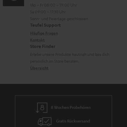
Mo – Fr 08:00 – 19:00 Uhr
-
n
o
Sa 09:00 – 17:30 Uhr
L
t
n
Sonn- und Feiertage geschlossen
e
a
e
Teufel Support
x
k
n
Häufige Fragen
i
Kontakt
t
z
Store Finder
k
d
u
Erlebe unsere Produkte hautnah und lass dich
o
a
r
persönlich im Store beraten.
n
t
G
Übersicht
e
a
n
r
a
n
8 Wochen Probehören
t
i
Gratis Rückversand